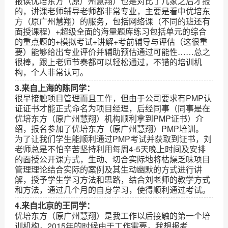
报读优培东方（原广州慧翔）也是对比了几家之后才报
的，讲课老师辅导老师都非常专业，主要是看中优培东
方（原广州慧翔）的服务，包括网络课（不同的班还有
面授课程）+超级全面的海量题库练习包括单元的综合
的重点题的+模拟考试+讲解+考前辅导与评估（这很重
要）能够给出专业评价并辅助预估通过可能性……总之
很棒，跟上老师节奏都可以轻松通过，不错的培训机
构，个人非常认可。
3.来自上海的陈同学：
很早接触项目管理而且工作，但由于公司要求有PMP认
证证书才能正式命名为项目经理，后经同事（同事是在
优培东方（原广州慧翔）机构顺利拿到PMP证书）介
绍，报名参加了优培东方（原广州慧翔）PMP培训。
为了让我们学生能顺利通过PMP考试并获取到证书，刘
老师总是不怕辛苦坚持利用每周4-5天晚上时间及安排
的面授公开课方式，生动、切合实际地将枯燥乏味项目
管理理论结合实际的案例及其生动幽默的方式进行讲
解，授予学生学习方法和思路，结合刘老师的教学方式
和方法，通过几个月的自身学习，使得顺利通过考试。
4.来自北京的王同学：
优培东方（原广州慧翔）是我工作以后接触的第一个培
训机构，2015年的时候由于工作需要，我想报考