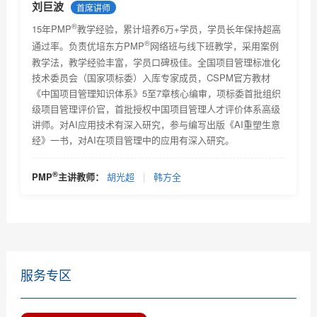
®
系统集成项目管理工程师
培训常见题型展示...
刘巨波
首席讲师
®
15年PMP
教学经验，累计培养6万+学员，学员长年保持超高
®
系统集成项目管理工程师
培训中进度管理例...
®
通过率。负责优培东方PMP
网络班与线下班教学，采用案例
®
系统集成项目管理工程师
之项目采购管理常...
教学法，教学经验丰富，学员口碑极佳。全国项目管理标准化
技术委员会（国家项标委）入库专家成员，CSPM官方教材
软考常见考试题库样例及详解
《中国项目管理知识体系》5至7章核心编审，项标委首批组织
级项目管理评价官，首批授权中国项目管理人才评价体系高级
项目管理认证考试题库及其详解
讲师。对AI应用技术有深入研究，参与编写出版《AI重塑生意
经》一书，对AI在项目管理中的应用有深入研究。
软考知识体系前三章练习样题详解
软考培训第一章练习题目样例及详解
®
PMP
主讲教师：
胡光超
|
韩方全
软考高级培训第二章（项目运行环境）试题样例及详解
（一）...
服务专区