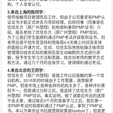
构，个人非常认可。
3.来自上海的陈同学：
很早接触项目管理而且工作，但由于公司要求有PMP认
证证书才能正式命名为项目经理，后经同事（同事是在
优培东方（原广州慧翔）机构顺利拿到PMP证书）介
绍，报名参加了优培东方（原广州慧翔）PMP培训。
为了让我们学生能顺利通过PMP考试并获取到证书，刘
老师总是不怕辛苦坚持利用每周4-5天晚上时间及安排
的面授公开课方式，生动、切合实际地将枯燥乏味项目
管理理论结合实际的案例及其生动幽默的方式进行讲
解，授予学生学习方法和思路，结合刘老师的教学方式
和方法，通过几个月的自身学习，使得顺利通过考试。
4.来自北京的王同学：
优培东方（原广州慧翔）是我工作以后接触的第一个培
训机构，2015年的时候由于工作需要，我想报考
PMP。但是市场上各种各样的机构太多了，各种评价褒
贬不一。但是通过分析之后，我选择了优培东方（原广
州慧翔）PMP培训。事实证明，做了调查后作出的选择
不会太差，通过接近3个月的准备学习之后，我在第一
次PMP考试时就顺利通过了PMP认证，拿到了PMP证
书。本以为拿完证书后跟慧翔就算是byebye了，但是更