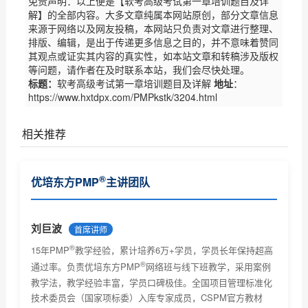
免责声明：以上便是【软考高级考试第一章培训题目及详
解】的全部内容。大多文章纯属本网站原创，部分文章信息
来源于网络以及网友投稿，本网站只负责对文章进行整理、
排版、编辑，是出于传递更多信息之目的，并不意味着赞同
其观点或证实其内容的真实性，如本站文章和转稿涉及版权
等问题，请作者在及时联系本站，我们会尽快处理。
标题：
软考高级考试第一章培训题目及详解
地址
：
https://www.hxtdpx.com/PMPkstk/3204.html
相关推荐
软考中高级考试风险识别样题讲解
®
优培东方PMP
主讲团队
®
系统集成项目管理工程师
考试练习题目及其...
®
系统集成项目管理工程师
培训常见题型展示...
刘巨波
首席讲师
®
15年PMP
教学经验，累计培养6万+学员，学员长年保持超高
®
系统集成项目管理工程师
培训中进度管理例...
®
通过率。负责优培东方PMP
网络班与线下班教学，采用案例
®
系统集成项目管理工程师
之项目采购管理常...
教学法，教学经验丰富，学员口碑极佳。全国项目管理标准化
技术委员会（国家项标委）入库专家成员，CSPM官方教材
软考常见考试题库样例及详解