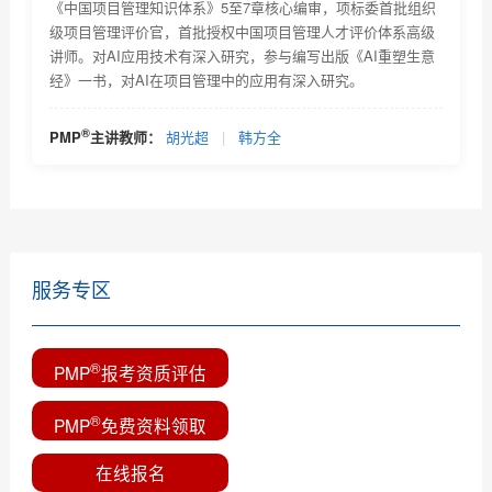
《中国项目管理知识体系》5至7章核心编审，项标委首批组织
级项目管理评价官，首批授权中国项目管理人才评价体系高级
项目管理认证考试题库及其详解
讲师。对AI应用技术有深入研究，参与编写出版《AI重塑生意
经》一书，对AI在项目管理中的应用有深入研究。
软考知识体系前三章练习样题详解
软考培训第一章练习题目样例及详解
®
PMP
主讲教师：
胡光超
|
韩方全
软考高级培训第二章（项目运行环境）试题样例及详解
（一）...
服务专区
®
PMP
报考资质评估
®
PMP
免费资料领取
在线报名