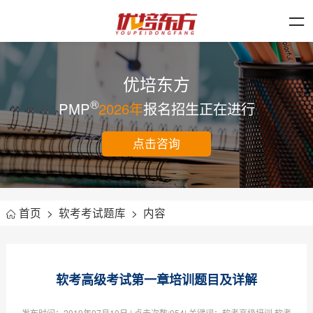
优培东方
®
PMP
2026年
报名招生正在进行
点击咨询
首页
>
软考考试题库
>
内容
软考高级考试第一章培训题目及详解
发布时间：
2019年07月10日
| 点击次数:
954| 关键词：软考高级培训,软考