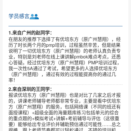
学员感言
1.来自广州的赵同学：
在朋友的推荐下选择了有优培东方（原广州慧翔），经
历了时长两个月的pmp培训，过程虽然辛苦，但是结果
说明了一切优培东方（原广州慧翔）的老师认真负责专
业，特别是刘老师在线上课讲解pmbok难点考点，还悉
心答疑。经过优培东方（原广州慧翔）PMP培训过程，
我一次性5A通过了考试，希望更多的人选择优培东方
（原广州慧翔），通过有效的过程能提高你的通过几
率！
2.来自深圳的王同学：
报读优培东方（原广州慧翔）也是对比了几家之后才报
的，讲课老师辅导老师都非常专业，主要是看中优培东
方（原广州慧翔）的服务，包括网络课（不同的班还有
面授课程）+超级全面的海量题库练习包括单元的综合
的重点题的+模拟考试+讲解+考前辅导与评估（这很重
要）能够给出专业评价并辅助预估通过可能性……总之
很棒，跟上老师节奏都可以轻松通过，不错的培训机