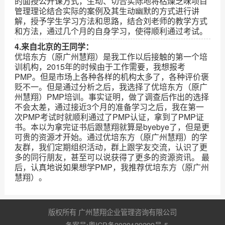
的面授公开课方式，生动、切合实际地将枯燥乏味项目
管理理论结合实际的案例及其生动幽默的方式进行讲
解，授予学生学习方法和思路，结合刘老师的教学方式
和方法，通过几个月的自身学习，使得顺利通过考试。
4.来自北京的王同学：
优培东方（原广州慧翔）是我工作以后接触的第一个培
训机构，2015年的时候由于工作需要，我想报考
PMP。但是市场上各种各样的机构太多了，各种评价褒
贬不一。但是通过分析之后，我选择了优培东方（原广
州慧翔）PMP培训。事实证明，做了调查后作出的选择
不会太差，通过接近3个月的准备学习之后，我在第一
次PMP考试时就顺利通过了PMP认证，拿到了PMP证
书。本以为拿完证书后跟慧翔就算是byebye了，但是更
可贵的资源才开始。通过优培东方（原广州慧翔）的学
友群，我们定期组织活动，群上跟学友交流，认识了更
多的同行朋友，甚至可以说获得了更多的资源资讯。 最
后，认真地说如果想学PMP，我推荐优培东方（原广州
慧翔）。
版权所有 广州慧翔企业管理咨询有限公司