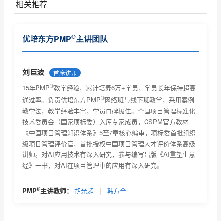
相关推荐
软件项目管理经验分享
®
优培东方PMP
主讲团队
三峡工程的进度管理案例
通过里程碑式控制软件项目管理进度
刘巨波
首席讲师
®
项目管理中的团队管理
15年PMP
教学经验，累计培养6万+学员，学员长年保持超高
®
通过率。负责优培东方PMP
网络班与线下班教学，采用案例
软件开发项目进度控制浅淡
教学法，教学经验丰富，学员口碑极佳。全国项目管理标准化
技术委员会（国家项标委）入库专家成员，CSPM官方教材
航天飞行器项目管理案例分享
《中国项目管理知识体系》5至7章核心编审，项标委首批组织
级项目管理评价官，首批授权中国项目管理人才评价体系高级
项目管理中频繁的需求变更引发的思考
讲师。对AI应用技术有深入研究，参与编写出版《AI重塑生意
经》一书，对AI在项目管理中的应用有深入研究。
PMP培训教你做一个优秀的项目经理
PMP认证——项目启动中商业论证知识分享
®
PMP
主讲教师：
胡光超
|
韩方全
®
PMP
理论应用经验（优培东方官网）