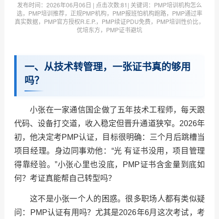
发布时间：
2026年06月06日
| 点击次数:
81| 关键词：PMP培训机构怎么
选，PMP培训推荐，正规PMP机构，PMP报班怕机构跑路，PMP通过率
真实数据，PMP官方授权R.E.P.，PMP续证PDU免费，PMP培训性价比，
优培东方，PMP证书避坑
一、从技术转管理，一张证书真的够用
吗？
小张在一家通信国企做了五年技术工程师，每天跟
代码、设备打交道，收入稳定但晋升通道狭窄。2026年
初，他决定考PMP认证，目标很明确：三个月后跳槽当
项目经理。身边同事劝他：“光 有证书没用，项目管理
得靠经验。”小张心里也没底，PMP证书含金量到底如
何？考证真能帮自己转型吗？
这不是小张一个人的困惑。很多职场人都有类似疑
问：PMP认证有用吗？尤其是2026年6月这次考试，考