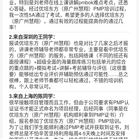
业，特别是刘老师在线上课讲解pmbok难点考点，还悉
心答疑。经过优培东方（原广州慧翔）PMP培训过程，
我一次性5A通过了考试，希望更多的人选择优培东方
（原广州慧翔），通过有效的过程能提高你的通过几
率！
2.来自深圳的王同学：
报读优培东方（原广州慧翔）也是对比了几家之后才报
的，讲课老师辅导老师都非常专业，主要是看中优培东
方（原广州慧翔）的服务，包括网络课（不同的班还有
面授课程）+超级全面的海量题库练习包括单元的综合
的重点题的+模拟考试+讲解+考前辅导与评估（这很重
要）能够给出专业评价并辅助预估通过可能性……总之
很棒，跟上老师节奏都可以轻松通过，不错的培训机
构，个人非常认可。
3.来自上海的陈同学：
很早接触项目管理而且工作，但由于公司要求有PMP认
证证书才能正式命名为项目经理，后经同事（同事是在
优培东方（原广州慧翔）机构顺利拿到PMP证书）介
绍，报名参加了优培东方（原广州慧翔）PMP培训。
为了让我们学生能顺利通过PMP考试并获取到证书，刘
老师总是不怕辛苦坚持利用每周4-5天晚上时间及安排