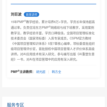
PMI(中国)2017项目管理大会诚征主题（优培东方）
关于2017年6月份项目管理考试北京考场已达报名人数
刘巨波
首席讲师
上限...
®
关于PMBOK® 指南改版及PMP®认证考试更新有关事宜
15年PMP
教学经验，累计培养6万+学员，学员长年保持超高
的通知...
®
通过率。负责优培东方PMP
网络班与线下班教学，采用案例
2018年项目管理认证考试时间安排及教材改版通知
教学法，教学经验丰富，学员口碑极佳。全国项目管理标准化
技术委员会（国家项标委）入库专家成员，CSPM官方教材
关于项目管理系列职业资格认证考试考试费价格调整的
《中国项目管理知识体系》5至7章核心编审，项标委首批组织
通...
级项目管理评价官，首批授权中国项目管理人才评价体系高级
2018年2月PMI全球认证人士及《项目管理知识体系指南
讲师。对AI应用技术有深入研究，参与编写出版《AI重塑生意
(P...
经》一书，对AI在项目管理中的应用有深入研究。
优培东方2018年9月8日项目管理资格认证考试的报名通
知
全球PMP认证人数2019年4月
®
PMP
主讲教师：
胡光超
|
韩方全
一分钟教您选择靠谱的PMP培训机构
服务专区