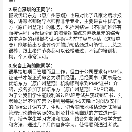
率！
2.来自深圳的王同学：
报读优培东方（原广州慧翔）也是对比了几家之后才报
的，讲课老师辅导老师都非常专业，主要是看中优培东
方（原广州慧翔）的服务，包括网络课（不同的班还有
面授课程）+超级全面的海量题库练习包括单元的综合
的重点题的+模拟考试+讲解+考前辅导与评估（这很重
要）能够给出专业评价并辅助预估通过可能性……总之
很棒，跟上老师节奏都可以轻松通过，不错的培训机
构，个人非常认可。
3.来自上海的陈同学：
很早接触项目管理而且工作，但由于公司要求有PMP认
证证书才能正式命名为项目经理，后经同事（同事是在
优培东方（原广州慧翔）机构顺利拿到PMP证书）介
绍，报名参加了优培东方（原广州慧翔）PMP培训。
为了让我们学生能顺利通过PMP考试并获取到证书，刘
老师总是不怕辛苦坚持利用每周4-5天晚上时间及安排
的面授公开课方式，生动、切合实际地将枯燥乏味项目
管理理论结合实际的案例及其生动幽默的方式进行讲
解，授予学生学习方法和思路，结合刘老师的教学方式
和方法，通过几个月的自身学习，使得顺利通过考试。