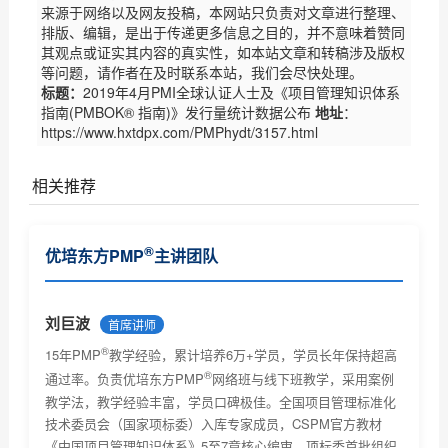
来源于网络以及网友投稿，本网站只负责对文章进行整理、
排版、编辑，是出于传递更多信息之目的，并不意味着赞同
其观点或证实其内容的真实性，如本站文章和转稿涉及版权
等问题，请作者在及时联系本站，我们会尽快处理。
标题：
2019年4月PMI全球认证人士及《项目管理知识体系
指南(PMBOK® 指南)》发行量统计数据公布
地址
：
https://www.hxtdpx.com/PMPhydt/3157.html
相关推荐
PMI商业分析指南现开放意见征集（优培东方）
®
优培东方PMP
主讲团队
PMI(中国)2017项目管理大会诚征主题（优培东方）
关于2017年6月份项目管理考试北京考场已达报名人数
刘巨波
首席讲师
上限...
®
关于PMBOK® 指南改版及PMP®认证考试更新有关事宜
15年PMP
教学经验，累计培养6万+学员，学员长年保持超高
的通知...
®
通过率。负责优培东方PMP
网络班与线下班教学，采用案例
2018年项目管理认证考试时间安排及教材改版通知
教学法，教学经验丰富，学员口碑极佳。全国项目管理标准化
技术委员会（国家项标委）入库专家成员，CSPM官方教材
关于项目管理系列职业资格认证考试考试费价格调整的
《中国项目管理知识体系》5至7章核心编审，项标委首批组织