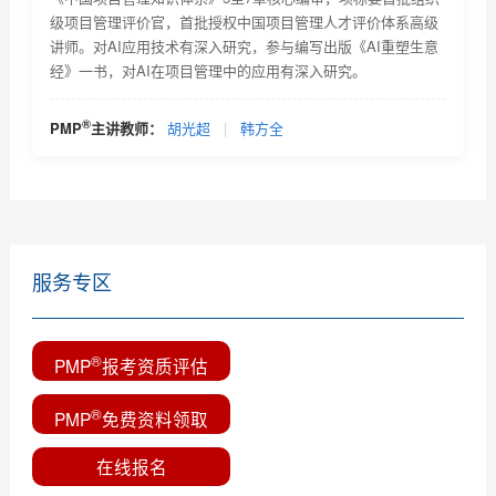
通...
级项目管理评价官，首批授权中国项目管理人才评价体系高级
2018年2月PMI全球认证人士及《项目管理知识体系指南
讲师。对AI应用技术有深入研究，参与编写出版《AI重塑生意
(P...
经》一书，对AI在项目管理中的应用有深入研究。
优培东方2018年9月8日项目管理资格认证考试的报名通
知
®
PMP
主讲教师：
胡光超
|
韩方全
服务专区
®
PMP
报考资质评估
®
PMP
免费资料领取
在线报名