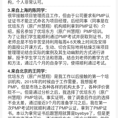
构，个人非常认可。
3.来自上海的陈同学：
很早接触项目管理而且工作，但由于公司要求有PMP认
证证书才能正式命名为项目经理，后经同事（同事是在
优培东方（原广州慧翔）机构顺利拿到PMP证书）介
绍，报名参加了优培东方（原广州慧翔）PMP培训。
为了让我们学生能顺利通过PMP考试并获取到证书，刘
老师总是不怕辛苦坚持利用每周4-5天晚上时间及安排
的面授公开课方式，生动、切合实际地将枯燥乏味项目
管理理论结合实际的案例及其生动幽默的方式进行讲
解，授予学生学习方法和思路，结合刘老师的教学方式
和方法，通过几个月的自身学习，使得顺利通过考试。
4.来自北京的王同学：
优培东方（原广州慧翔）是我工作以后接触的第一个培
训机构，2015年的时候由于工作需要，我想报考
PMP。但是市场上各种各样的机构太多了，各种评价褒
贬不一。但是通过分析之后，我选择了优培东方（原广
州慧翔）PMP培训。事实证明，做了调查后作出的选择
不会太差，通过接近3个月的准备学习之后，我在第一
次PMP考试时就顺利通过了PMP认证，拿到了PMP证
书。本以为拿完证书后跟慧翔就算是byebye了，但是更