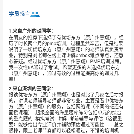
学员感言
1.来自广州的赵同学：
在朋友的推荐下选择了有优培东方（原广州慧翔），经
历了时长两个月的pmp培训，过程虽然辛苦，但是结果
说明了一切优培东方（原广州慧翔）的老师认真负责专
业，特别是刘老师在线上课讲解pmbok难点考点，还悉
心答疑。经过优培东方（原广州慧翔）PMP培训过程，
我一次性5A通过了考试，希望更多的人选择优培东方
（原广州慧翔），通过有效的过程能提高你的通过几
率！
2.来自深圳的王同学：
报读优培东方（原广州慧翔）也是对比了几家之后才报
的，讲课老师辅导老师都非常专业，主要是看中优培东
方（原广州慧翔）的服务，包括网络课（不同的班还有
面授课程）+超级全面的海量题库练习包括单元的综合
的重点题的+模拟考试+讲解+考前辅导与评估（这很重
要）能够给出专业评价并辅助预估通过可能性……总之
很棒，跟上老师节奏都可以轻松通过，不错的培训机