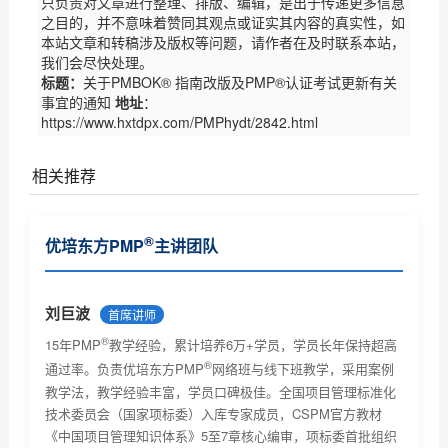
只负责对文章进行整理、排版、编辑，是出于传递更多信息
之目的，并不意味着赞同其观点或证实其内容的真实性，如
本站文章和转稿涉及版权等问题，请作者在及时联系本站，
我们会尽快处理。
标题：
关于PMBOK® 指南改版及PMP®认证考试更新有关
事宜的通知
地址
：
https://www.hxtdpx.com/PMPhydt/2842.html
相关推荐
PMI商业分析指南现开放意见征集（优培东方）
®
优培东方PMP
主讲团队
PMI(中国)2017项目管理大会诚征主题（优培东方）
关于2017年6月份项目管理考试北京考场已达报名人数
刘巨波
首席讲师
上限...
®
15年PMP
教学经验，累计培养6万+学员，学员长年保持超高
®
通过率。负责优培东方PMP
网络班与线下班教学，采用案例
教学法，教学经验丰富，学员口碑极佳。全国项目管理标准化
技术委员会（国家项标委）入库专家成员，CSPM官方教材
《中国项目管理知识体系》5至7章核心编审，项标委首批组织