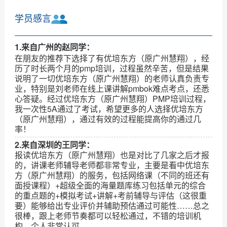
学员感言
1.来自广州的赵同学：
在朋友的推荐下选择了有优培东方（原广州慧翔），经
历了时长两个月的pmp培训，过程虽然辛苦，但是结果
说明了一切优培东方（原广州慧翔）的老师认真负责专
业，特别是刘老师在线上课讲解pmbok难点考点，还悉
心答疑。经过优培东方（原广州慧翔）PMP培训过程，
我一次性5A通过了考试，希望更多的人选择优培东方
（原广州慧翔），通过有效的过程能提高你的通过几
率！
2.来自深圳的王同学：
报读优培东方（原广州慧翔）也是对比了几家之后才报
的，讲课老师辅导老师都非常专业，主要是看中优培东
方（原广州慧翔）的服务，包括网络课（不同的班还有
面授课程）+超级全面的海量题库练习包括单元的综合
的重点题的+模拟考试+讲解+考前辅导与评估（这很重
要）能够给出专业评价并辅助预估通过可能性……总之
很棒，跟上老师节奏都可以轻松通过，不错的培训机
构，个人非常认可。