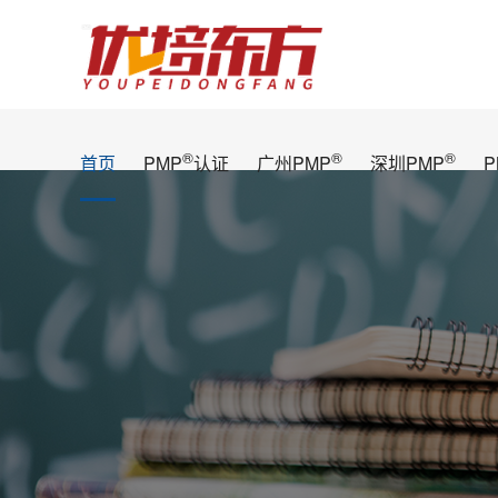
®
®
®
首页
PMP
认证
广州PMP
深圳PMP
P