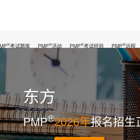
®
®
®
®
MP
考试题库
PMP
活动
PMP
考试经验
PMP
远程
东方
®
PMP
2026年
报名招生