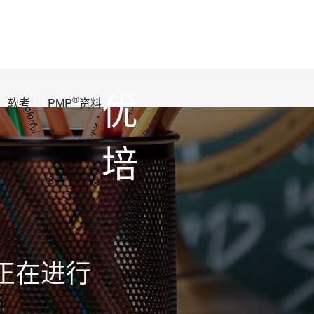
优
®
软考
PMP
资料
培
正在进行