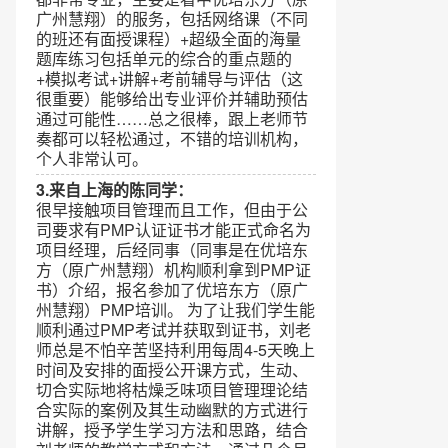
广州慧翔）的服务，包括网络课（不同
的班还有面授课程）+超级全面的海量
题库练习包括单元的综合的重点题的
+模拟考试+讲解+考前辅导与评估（这
很重要）能够给出专业评价并辅助预估
通过可能性……总之很棒，跟上老师节
奏都可以轻松通过，不错的培训机构，
个人非常认可。
3.来自上海的陈同学：
很早接触项目管理而且工作，但由于公
司要求有PMP认证证书才能正式命名为
项目经理，后经同事（同事是在优培东
方（原广州慧翔）机构顺利拿到PMP证
书）介绍，报名参加了优培东方（原广
州慧翔）PMP培训。 为了让我们学生能
顺利通过PMP考试并获取到证书，刘老
师总是不怕辛苦坚持利用每周4-5天晚上
时间及安排的面授公开课方式，生动、
切合实际地将枯燥乏味项目管理理论结
合实际的案例及其生动幽默的方式进行
讲解，授予学生学习方法和思路，结合