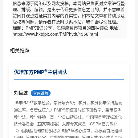
信息来源于网络以及网友投稿，本网站只负责对文章进行整
理、排版、编辑，是出于传递更多信息之目的，并不意味着
赞同其观点或证实其内容的真实性，如本站文章和转稿涉及
版权等问题，请作者在及时联系本站，我们会尽快处理。
标题：
PMP知识分享：浅谈应暂停项目的四种迹象
地址
：
https://www.hxtdpx.com/PMPhydt/4356.html
相关推荐
PMI商业分析指南现开放意见征集（优培东方）
®
优培东方PMP
主讲团队
PMI(中国)2017项目管理大会诚征主题（优培东方）
关于2017年6月份项目管理考试北京考场已达报名人数
刘巨波
首席讲师
上限...
®
关于PMBOK® 指南改版及PMP®认证考试更新有关事宜
15年PMP
教学经验，累计培养6万+学员，学员长年保持超高
的通知...
®
通过率。负责优培东方PMP
网络班与线下班教学，采用案例
2018年项目管理认证考试时间安排及教材改版通知
教学法，教学经验丰富，学员口碑极佳。全国项目管理标准化
技术委员会（国家项标委）入库专家成员，CSPM官方教材
关于项目管理系列职业资格认证考试考试费价格调整的
《中国项目管理知识体系》5至7章核心编审，项标委首批组织
通...
级项目管理评价官，首批授权中国项目管理人才评价体系高级