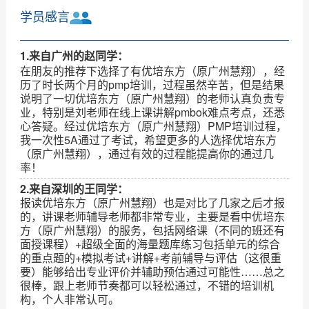
学员感言
1.来自广州的赵同学：
在朋友的推荐下选择了有优培东方（原广州慧翔），经
历了时长两个月的pmp培训，过程虽然辛苦，但是结果
说明了一切优培东方（原广州慧翔）的老师认真负责专
业，特别是刘老师在线上课讲解pmbok难点考点，还悉
心答疑。经过优培东方（原广州慧翔）PMP培训过程，
我一次性5A通过了考试，希望更多的人选择优培东方
（原广州慧翔），通过有效的过程能提高你的通过几
率！
2.来自深圳的王同学：
报读优培东方（原广州慧翔）也是对比了几家之后才报
的，讲课老师辅导老师都非常专业，主要是看中优培东
方（原广州慧翔）的服务，包括网络课（不同的班还有
面授课程）+超级全面的海量题库练习包括单元的综合
的重点题的+模拟考试+讲解+考前辅导与评估（这很重
要）能够给出专业评价并辅助预估通过可能性……总之
很棒，跟上老师节奏都可以轻松通过，不错的培训机
构，个人非常认可。