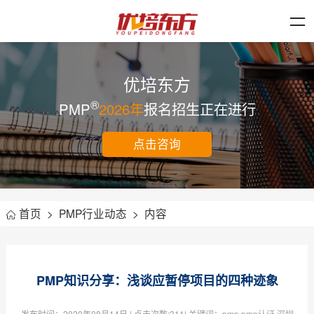
优培东方
®
PMP
2026年
报名招生正在进行
点击咨询
首页
>
PMP行业动态
>
内容
PMP知识分享：浅谈应暂停项目的四种迹象
发布时间：
2020年08月14日
| 点击次数:
311| 关键词：pmp,pmp认证,深圳