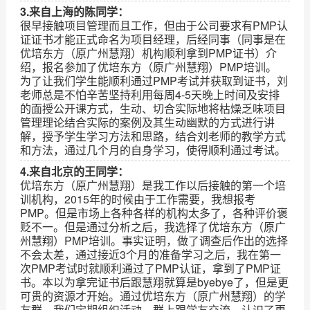
3.来自上海的陈同学：
很早接触项目管理而且工作，但由于公司要求有PMP认
证证书才能正式命名为项目经理，后经同事（同事是在
优培东方（原广州慧翔）机构顺利拿到PMP证书）介
绍，报名参加了优培东方（原广州慧翔）PMP培训。
为了让我们学生能顺利通过PMP考试并获取到证书，刘
老师总是不怕辛苦坚持利用每周4-5天晚上时间及安排
的面授公开课方式，生动、切合实际地将枯燥乏味项目
管理理论结合实际的案例及其生动幽默的方式进行讲
解，授予学生学习方法和思路，结合刘老师的教学方式
和方法，通过几个月的自身学习，使得顺利通过考试。
4.来自北京的王同学：
优培东方（原广州慧翔）是我工作以后接触的第一个培
训机构，2015年的时候由于工作需要，我想报考
PMP。但是市场上各种各样的机构太多了，各种评价褒
贬不一。但是通过分析之后，我选择了优培东方（原广
州慧翔）PMP培训。事实证明，做了调查后作出的选择
不会太差，通过接近3个月的准备学习之后，我在第一
次PMP考试时就顺利通过了PMP认证，拿到了PMP证
书。本以为拿完证书后跟慧翔就算是byebye了，但是更
可贵的资源才开始。通过优培东方（原广州慧翔）的学
友群，我们定期组织活动，群上跟学友交流，认识了更