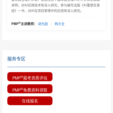
2018年2月PMI全球认证人士及《项目管理知识体系指南
讲师。对AI应用技术有深入研究，参与编写出版《AI重塑生意
(P...
经》一书，对AI在项目管理中的应用有深入研究。
优培东方2018年9月8日项目管理资格认证考试的报名通
知
全球PMP认证人数2019年4月
®
PMP
主讲教师：
胡光超
|
韩方全
一分钟教您选择靠谱的PMP培训机构
服务专区
®
PMP
报考资质评估
®
PMP
免费资料领取
在线报名