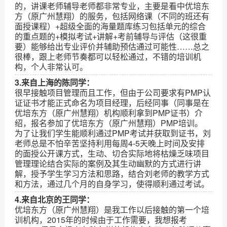
的，讲课老师辅导老师都非常专业，主要是看中优培东
方（原广州慧翔）的服务，包括网络课（不同的班还有
面授课程）+超级全面的海量题库练习包括单元的综合
的重点题的+模拟考试+讲解+考前辅导与评估（这很重
要）能够给出专业评价并辅助预估通过可能性……总之
很棒，跟上老师节奏都可以轻松通过，不错的培训机
构，个人非常认可。
3.来自上海的陈同学：
很早接触项目管理而且工作，但由于公司要求有PMP认
证证书才能正式命名为项目经理，后经同事（同事是在
优培东方（原广州慧翔）机构顺利拿到PMP证书）介
绍，报名参加了优培东方（原广州慧翔）PMP培训。
为了让我们学生能顺利通过PMP考试并获取到证书，刘
老师总是不怕辛苦坚持利用每周4-5天晚上时间及安排
的面授公开课方式，生动、切合实际地将枯燥乏味项目
管理理论结合实际的案例及其生动幽默的方式进行讲
解，授予学生学习方法和思路，结合刘老师的教学方式
和方法，通过几个月的自身学习，使得顺利通过考试。
4.来自北京的王同学：
优培东方（原广州慧翔）是我工作以后接触的第一个培
训机构，2015年的时候由于工作需要，我想报考