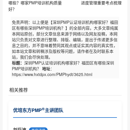
哪些？哪家PMP培训机构质量
进度管理重要考点梳理
好？
免责声明：以上便是【深圳PMP认证培训机构哪家好？福田
区有哪些深圳PMP培训机构？】的全部内容。大多文章纯属
本网站原创，部分文章信息来源于网络以及网友投稿，本网
站只负责对文章进行整理、排版、编辑，是出于传递更多信
息之目的，并不意味着赞同其观点或证实其内容的真实性，
如本站文章和转稿涉及版权等问题，请作者在及时联系本
站，我们会尽快处理。
标题：
深圳PMP认证培训机构哪家好？福田区有哪些深圳
PMP培训机构？
地址
：
https://www.hxtdpx.com/PMPhydt/3625.html
相关推荐
PMI商业分析指南现开放意见征集（优培东方）
®
优培东方PMP
主讲团队
PMI(中国)2017项目管理大会诚征主题（优培东方）
关于2017年6月份项目管理考试北京考场已达报名人数
刘巨波