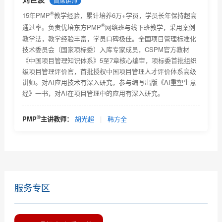
首席讲师
上限...
®
关于PMBOK® 指南改版及PMP®认证考试更新有关事宜
15年PMP
教学经验，累计培养6万+学员，学员长年保持超高
的通知...
®
通过率。负责优培东方PMP
网络班与线下班教学，采用案例
2018年项目管理认证考试时间安排及教材改版通知
教学法，教学经验丰富，学员口碑极佳。全国项目管理标准化
技术委员会（国家项标委）入库专家成员，CSPM官方教材
关于项目管理系列职业资格认证考试考试费价格调整的
《中国项目管理知识体系》5至7章核心编审，项标委首批组织
通...
级项目管理评价官，首批授权中国项目管理人才评价体系高级
2018年2月PMI全球认证人士及《项目管理知识体系指南
讲师。对AI应用技术有深入研究，参与编写出版《AI重塑生意
(P...
经》一书，对AI在项目管理中的应用有深入研究。
优培东方2018年9月8日项目管理资格认证考试的报名通
知
全球PMP认证人数2019年4月
®
PMP
主讲教师：
胡光超
|
韩方全
一分钟教您选择靠谱的PMP培训机构
服务专区