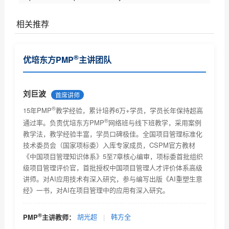
相关推荐
PMI商业分析指南现开放意见征集（优培东方）
®
优培东方PMP
主讲团队
PMI(中国)2017项目管理大会诚征主题（优培东方）
关于2017年6月份项目管理考试北京考场已达报名人数
刘巨波
首席讲师
上限...
®
关于PMBOK® 指南改版及PMP®认证考试更新有关事宜
15年PMP
教学经验，累计培养6万+学员，学员长年保持超高
的通知...
®
通过率。负责优培东方PMP
网络班与线下班教学，采用案例
2018年项目管理认证考试时间安排及教材改版通知
教学法，教学经验丰富，学员口碑极佳。全国项目管理标准化
技术委员会（国家项标委）入库专家成员，CSPM官方教材
关于项目管理系列职业资格认证考试考试费价格调整的
《中国项目管理知识体系》5至7章核心编审，项标委首批组织
通...
级项目管理评价官，首批授权中国项目管理人才评价体系高级
2018年2月PMI全球认证人士及《项目管理知识体系指南
讲师。对AI应用技术有深入研究，参与编写出版《AI重塑生意
(P...
经》一书，对AI在项目管理中的应用有深入研究。
优培东方2018年9月8日项目管理资格认证考试的报名通
知
全球PMP认证人数2019年4月
®
PMP
主讲教师：
胡光超
|
韩方全