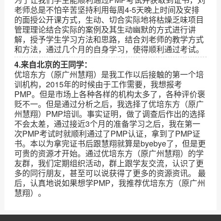
老师总是不怕辛苦坚持利用每周4-5天晚上时间及安排
的面授公开课方式，生动、切合实际地将枯燥乏味项目
管理理论结合实际的案例及其生动幽默的方式进行讲
解，授予学生学习方法和思路，结合刘老师的教学方式
和方法，通过几个月的自身学习，使得顺利通过考试。
4.来自北京的王同学：
优培东方（原广州慧翔）是我工作以后接触的第一个培
训机构，2015年的时候由于工作需要，我想报考
PMP。但是市场上各种各样的机构太多了，各种评价褒
贬不一。但是通过分析之后，我选择了优培东方（原广
州慧翔）PMP培训。事实证明，做了调查后作出的选择
不会太差，通过接近3个月的准备学习之后，我在第一
次PMP考试时就顺利通过了PMP认证，拿到了PMP证
书。本以为拿完证书后跟慧翔就算是byebye了，但是更
可贵的资源才开始。通过优培东方（原广州慧翔）的学
友群，我们定期组织活动，群上跟学友交流，认识了更
多的同行朋友，甚至可以说获得了更多的资源资讯。 最
后，认真地说如果想学PMP，我推荐优培东方（原广州
慧翔）。