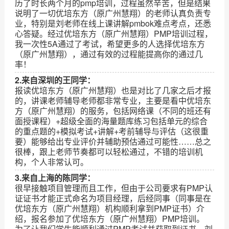
历了时长两个月的pmp培训，过程虽然辛苦，但是结果
说明了一切优培东方（原广州慧翔）的老师认真负责专
业，特别是刘老师在线上课讲解pmbok难点考点，还悉
心答疑。经过优培东方（原广州慧翔）PMP培训过程，
我一次性5A通过了考试，希望更多的人选择优培东方
（原广州慧翔），通过有效的过程能提高你的通过几
率！
2.来自深圳的王同学：
报读优培东方（原广州慧翔）也是对比了几家之后才报
的，讲课老师辅导老师都非常专业，主要是看中优培东
方（原广州慧翔）的服务，包括网络课（不同的班还有
面授课程）+超级全面的海量题库练习包括单元的综合
的重点题的+模拟考试+讲解+考前辅导与评估（这很重
要）能够给出专业评价并辅助预估通过可能性……总之
很棒，跟上老师节奏都可以轻松通过，不错的培训机
构，个人非常认可。
3.来自上海的陈同学：
很早接触项目管理而且工作，但由于公司要求有PMP认
证证书才能正式命名为项目经理，后经同事（同事是在
优培东方（原广州慧翔）机构顺利拿到PMP证书）介
绍，报名参加了优培东方（原广州慧翔）PMP培训。
为了让我们学生能顺利通过PMP考试并获取到证书，刘