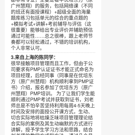
广州慧翔）的服务，包括网络课（不同
的班还有面授课程）+超级全面的海量
题库练习包括单元的综合的重点题的
+模拟考试+讲解+考前辅导与评估（这
很重要）能够给出专业评价并辅助预估
通过可能性……总之很棒，跟上老师节
奏都可以轻松通过，不错的培训机构，
个人非常认可。
3.来自上海的陈同学：
很早接触项目管理而且工作，但由于公
司要求有PMP认证证书才能正式命名为
项目经理，后经同事（同事是在优培东
方（原广州慧翔）机构顺利拿到PMP证
书）介绍，报名参加了优培东方（原广
州慧翔）PMP培训。 为了让我们学生能
顺利通过PMP考试并获取到证书，刘老
师总是不怕辛苦坚持利用每周4-5天晚上
时间及安排的面授公开课方式，生动、
切合实际地将枯燥乏味项目管理理论结
合实际的案例及其生动幽默的方式进行
讲解，授予学生学习方法和思路，结合