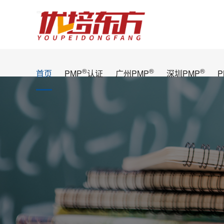
®
®
®
首页
PMP
认证
广州PMP
深圳PMP
P