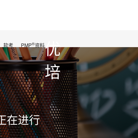
优
®
软考
PMP
资料
培
正在进行