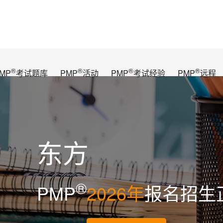
®
®
®
®
MP
考试题库
PMP
活动
PMP
考试经验
PMP
远程
东方
®
PMP
2026年
报名招生