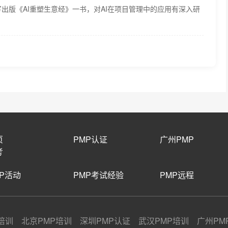
出版《AI重塑生意经》一书，对AI在项目管理中的应用有深入研
页
PMP认证
广州PMP
考
MP活动
PMP考试经验
PMP远程
培训 北京PMP培训 深圳PMP认证 武汉PMP培训 广州PM