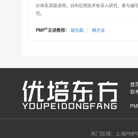
价体系高级讲师。对AI应用技术有深入研究，参与编写
究。
®
PMP
主讲教师：
胡光超
|
韩方全
首
软
P
热门区域：上海PMP