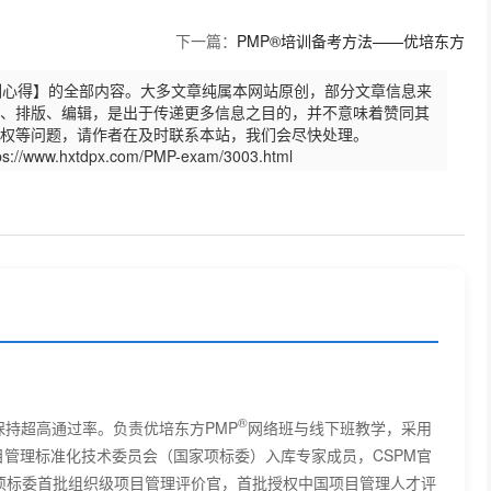
下一篇：
PMP®培训备考方法——优培东方
培训心得】的全部内容。大多文章纯属本网站原创，部分文章信息来
、排版、编辑，是出于传递更多信息之目的，并不意味着赞同其
权等问题，请作者在及时联系本站，我们会尽快处理。
s://www.hxtdpx.com/PMP-exam/3003.html
优培东方16班5P学员备考心得
PMP学员黄金海备考心得
优培PMP备考经验--谭文锐
PMP考试技巧--优培东方PMP培训班 郭永倡
®
保持超高通过率。负责优培东方PMP
网络班与线下班教学，采用
PMP培训心得—鲁湖南
管理标准化技术委员会（国家项标委）入库专家成员，CSPM官
项标委首批组织级项目管理评价官，首批授权中国项目管理人才评