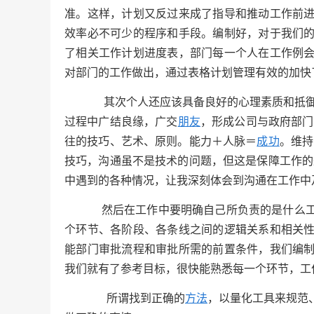
准。这样，计划又反过来成了指导和推动工作前
效率必不可少的程序和手段。编制好，对于我们
了相关工作计划进度表，部门每一个人在工作例
对部门的工作做出，通过表格计划管理有效的加快
其次个人还应该具备良好的心理素质和抵御
过程中
广结良缘，广交
朋友
，形成公司与政府部门之
往的技巧、艺术、原则。能力＋人脉＝
成功
。维持
技巧，沟通虽不是技术的问题，但这是保障工作的
中遇到的各种情况，让我深刻体会到沟通在工作中
然后在工作中要明确自己所负责的是什么工
个环节、各阶段、各条线之间的逻辑关系和相关
能部门审批流程和审批所需的前置条件，我们编
我们就有了参考目标，很快能熟悉每一个环节，工
所谓找到正确的
方法
，以量化工具来规范