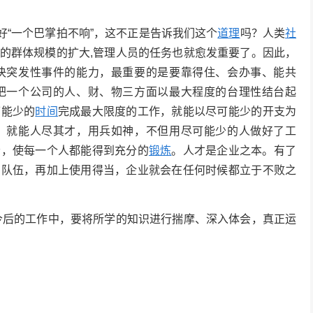
好“一个巴掌拍不响”，这不正是告诉我们这个
道理
吗？人类
社
的群体规模的扩大,管理人员的任务也就愈发重要了。因此，
决突发性事件的能力，最重要的是要靠得住、会办事、能共
把一个公司的人、财、物三方面以最大程度的台理性结台起
可能少的
时间
完成最大限度的工作，就能以尽可能少的开支为
，就能人尽其才，用兵如神，不但用尽可能少的人做好了工
会，使每一个人都能得到充分的
锻炼
。人才是企业之本。有了
才队伍，再加上使用得当，企业就会在任何时候都立于不败之
今后的工作中，要将所学的知识进行揣摩、深入体会，真正运