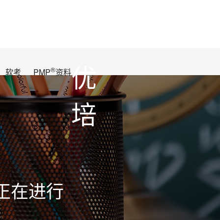
优
®
软考
PMP
资料
培
正在进行