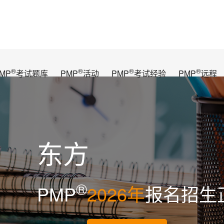
®
®
®
®
MP
考试题库
PMP
活动
PMP
考试经验
PMP
远程
东方
®
PMP
2026年
报名招生