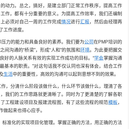
进的动力。总之，搞好，是建立部门正常工作秩序，提高工作
的工作，都有十分重要的意义。为提高工作效率，我们还编制
会上必须对自己一周的工作完成
情况
进行
汇报
，然后由经理再
了工作进度。
压力的能力和具备良好的素养。我们要为
公司
在PMP培训的
间沟通的“桥梁”，形成“人和”的氛围和
环境
。为此要把握交
良好的人脉关系有效的实现工作成功的目标。“
学会
掌握沟通
最基本的职责。”对这句话我不仅认同也深有体会，结合工作
及
生活
中的重要性，高效的沟通可以起到意想不到的效果。
作，分清什么阶段该做什么，什么环节该做什么，理清了各
性，我们的工作思路就更清晰了。同时为了更清楚的了解各职
制了工程建设项目及报建流程图，有了这些流程的规范
模板
，
作做起来也得心应手。
、标准化的实现项目化管理。掌握正确的方法，用正确的方法