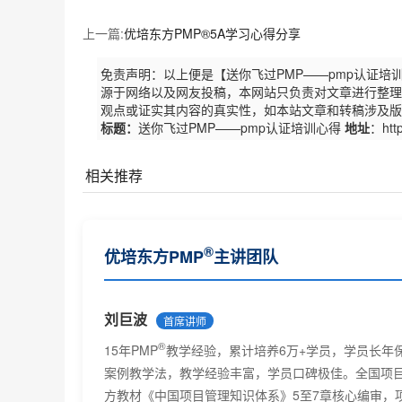
上一篇:
优培东方PMP®5A学习心得分享
免责声明：以上便是【送你飞过PMP——pmp认证
源于网络以及网友投稿，本网站只负责对文章进行整理
观点或证实其内容的真实性，如本站文章和转稿涉及版
标题：
送你飞过PMP——pmp认证培训心得
地址
：http
相关推荐
优培东方（原广州慧翔）PMP备考经验整理
®
优培东方PMP
主讲团队
慧翔深圳班5P学员叶凤香备考心得
我在优培东方（广州慧翔）参加培训PMP
刘巨波
首席讲师
®
PMP
学习心得--吴华
®
15年PMP
教学经验，累计培养6万+学员，学员长年
PMP备考心得—梁彦勇
案例教学法，教学经验丰富，学员口碑极佳。全国项目
方教材《中国项目管理知识体系》5至7章核心编审，