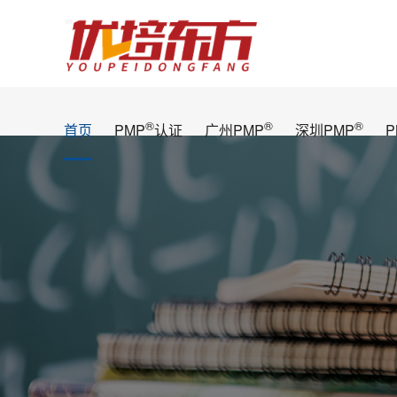
®
®
®
首页
PMP
认证
广州PMP
深圳PMP
P