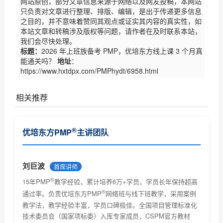
网站原创，部分文章信息来源于网络以及网友投稿，本网站
只负责对文章进行整理、排版、编辑，是出于传递更多信息
之目的，并不意味着赞同其观点或证实其内容的真实性，如
本站文章和转稿涉及版权等问题，请作者在及时联系本站，
我们会尽快处理。
标题：
2026 年上班族备考 PMP，优培东方线上课 3 个月真
能通关吗？
地址
：
https://www.hxtdpx.com/PMPhydt/6958.html
相关推荐
PMI商业分析指南现开放意见征集（优培东方）
®
优培东方PMP
主讲团队
PMI(中国)2017项目管理大会诚征主题（优培东方）
关于2017年6月份项目管理考试北京考场已达报名人数
刘巨波
首席讲师
上限...
®
关于PMBOK® 指南改版及PMP®认证考试更新有关事宜
15年PMP
教学经验，累计培养6万+学员，学员长年保持超高
的通知...
®
通过率。负责优培东方PMP
网络班与线下班教学，采用案例
2018年项目管理认证考试时间安排及教材改版通知
教学法，教学经验丰富，学员口碑极佳。全国项目管理标准化
技术委员会（国家项标委）入库专家成员，CSPM官方教材
关于项目管理系列职业资格认证考试考试费价格调整的