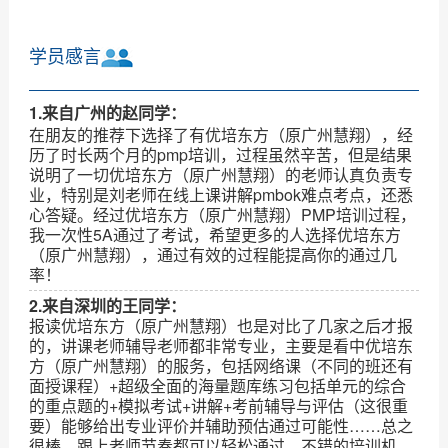
学员感言
1.来自广州的赵同学：
在朋友的推荐下选择了有优培东方（原广州慧翔），经
历了时长两个月的pmp培训，过程虽然辛苦，但是结果
说明了一切优培东方（原广州慧翔）的老师认真负责专
业，特别是刘老师在线上课讲解pmbok难点考点，还悉
心答疑。经过优培东方（原广州慧翔）PMP培训过程，
我一次性5A通过了考试，希望更多的人选择优培东方
（原广州慧翔），通过有效的过程能提高你的通过几
率！
2.来自深圳的王同学：
报读优培东方（原广州慧翔）也是对比了几家之后才报
的，讲课老师辅导老师都非常专业，主要是看中优培东
方（原广州慧翔）的服务，包括网络课（不同的班还有
面授课程）+超级全面的海量题库练习包括单元的综合
的重点题的+模拟考试+讲解+考前辅导与评估（这很重
要）能够给出专业评价并辅助预估通过可能性……总之
很棒，跟上老师节奏都可以轻松通过，不错的培训机