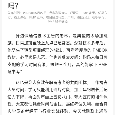
吗？
发布时间：
2026年05月27日
| 点击次数:
357| 关键词：PMP 备考，优培东
方，线上课程，PMP 证书，项目经理转型，广州，通信行业，在职学习，
PMP 班型选择
身边做通信技术主管的老林，是典型的职场加班
族，日常加班至晚上九点已是常态。深耕技术多年后，
他萌生了转型项目经理的想法，可看着厚重的 PMBOK
教材，心里满是忐忑。他也曾反复发问：职场人每日可
支配的学习时间有限，短短三个月，真的能拿下 PMP
证书吗？
这也是绝大多数在职备考者的共同困扰。工作挤占
大量时间，学习只能利用碎片时段，加上年纪增长后记
忆力下降，再面对市面上五花八门、夸大宣传的培训课
程，大家都怕耗费时间与金钱，最终考试失利。结合真
实学员备考经历与行业实战经验，今天就聊聊上班族