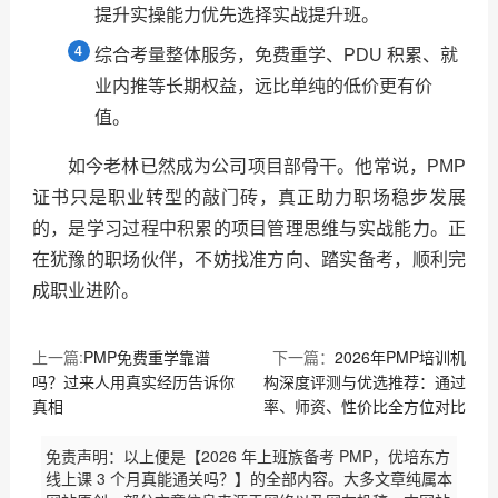
提升实操能力优先选择实战提升班。
综合考量整体服务，免费重学、PDU 积累、就
业内推等长期权益，远比单纯的低价更有价
值。
如今老林已然成为公司项目部骨干。他常说，PMP
证书只是职业转型的敲门砖，真正助力职场稳步发展
的，是学习过程中积累的项目管理思维与实战能力。正
在犹豫的职场伙伴，不妨找准方向、踏实备考，顺利完
成职业进阶。
上一篇:
PMP免费重学靠谱
下一篇：
2026年PMP培训机
吗？过来人用真实经历告诉你
构深度评测与优选推荐：通过
真相
率、师资、性价比全方位对比
免责声明：以上便是【2026 年上班族备考 PMP，优培东方
线上课 3 个月真能通关吗？】的全部内容。大多文章纯属本