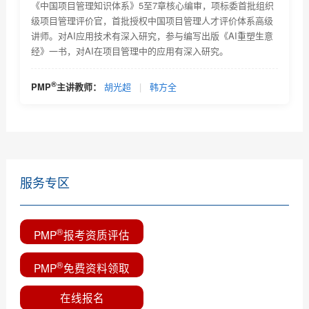
《中国项目管理知识体系》5至7章核心编审，项标委首批组织
通...
级项目管理评价官，首批授权中国项目管理人才评价体系高级
2018年2月PMI全球认证人士及《项目管理知识体系指南
讲师。对AI应用技术有深入研究，参与编写出版《AI重塑生意
(P...
经》一书，对AI在项目管理中的应用有深入研究。
优培东方2018年9月8日项目管理资格认证考试的报名通
知
全球PMP认证人数2019年4月
®
PMP
主讲教师：
胡光超
|
韩方全
一分钟教您选择靠谱的PMP培训机构
服务专区
®
PMP
报考资质评估
®
PMP
免费资料领取
在线报名