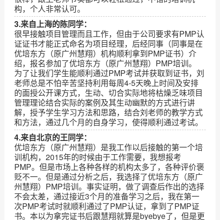
构，个人非常认可。
3.来自上海的陈同学：
很早接触项目管理而且工作，但由于公司要求有PMP认
证证书才能正式命名为项目经理，后经同事（同事是在
优培东方（原广州慧翔）机构顺利拿到PMP证书）介
绍，报名参加了优培东方（原广州慧翔）PMP培训。
为了让我们学生能顺利通过PMP考试并获取到证书，刘
老师总是不怕辛苦坚持利用每周4-5天晚上时间及安排
的面授公开课方式，生动、切合实际地将枯燥乏味项目
管理理论结合实际的案例及其生动幽默的方式进行讲
解，授予学生学习方法和思路，结合刘老师的教学方式
和方法，通过几个月的自身学习，使得顺利通过考试。
4.来自北京的王同学：
优培东方（原广州慧翔）是我工作以后接触的第一个培
训机构，2015年的时候由于工作需要，我想报考
PMP。但是市场上各种各样的机构太多了，各种评价褒
贬不一。但是通过分析之后，我选择了优培东方（原广
州慧翔）PMP培训。事实证明，做了调查后作出的选择
不会太差，通过接近3个月的准备学习之后，我在第一
次PMP考试时就顺利通过了PMP认证，拿到了PMP证
书。本以为拿完证书后跟慧翔就算是byebye了，但是更