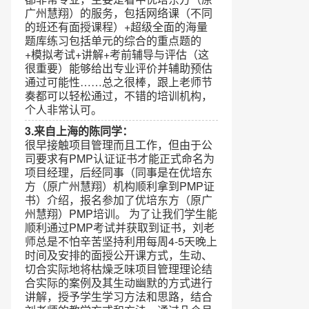
广州慧翔）的服务，包括网络课（不同
的班还有面授课程）+超级全面的海量
题库练习包括单元的综合的重点题的
+模拟考试+讲解+考前辅导与评估（这
很重要）能够给出专业评价并辅助预估
通过可能性……总之很棒，跟上老师节
奏都可以轻松通过，不错的培训机构，
个人非常认可。
3.来自上海的陈同学：
很早接触项目管理而且工作，但由于公
司要求有PMP认证证书才能正式命名为
项目经理，后经同事（同事是在优培东
方（原广州慧翔）机构顺利拿到PMP证
书）介绍，报名参加了优培东方（原广
州慧翔）PMP培训。 为了让我们学生能
顺利通过PMP考试并获取到证书，刘老
师总是不怕辛苦坚持利用每周4-5天晚上
时间及安排的面授公开课方式，生动、
切合实际地将枯燥乏味项目管理理论结
合实际的案例及其生动幽默的方式进行
讲解，授予学生学习方法和思路，结合