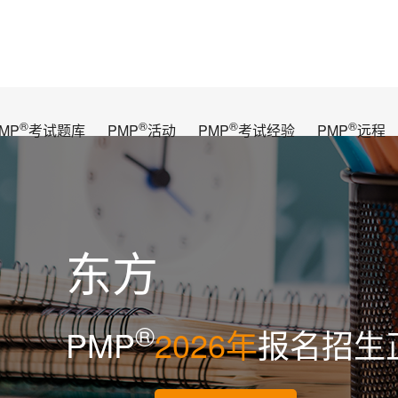
®
®
®
®
MP
考试题库
PMP
活动
PMP
考试经验
PMP
远程
东方
®
PMP
2026年
报名招生