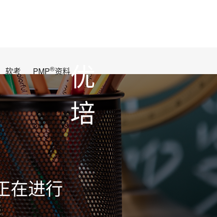
优
®
软考
PMP
资料
培
正在进行