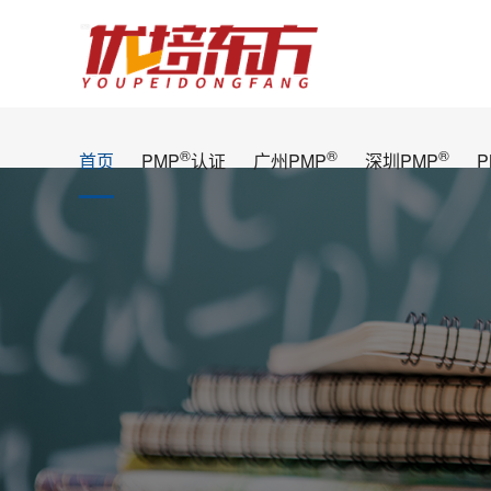
®
®
®
首页
PMP
认证
广州PMP
深圳PMP
P