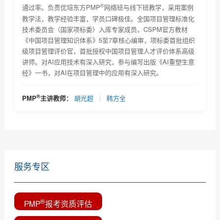
的通知...
®
通过率。负责优培东方PMP
网络班与线下班教学，采用案例
2018年项目管理认证考试时间安排及教材改版通知
教学法，教学经验丰富，学员口碑极佳。全国项目管理标准化
技术委员会（国家项标委）入库专家成员，CSPM官方教材
关于项目管理系列职业资格认证考试考试费价格调整的
《中国项目管理知识体系》5至7章核心编审，项标委首批组织
通...
级项目管理评价官，首批授权中国项目管理人才评价体系高级
2018年2月PMI全球认证人士及《项目管理知识体系指南
讲师。对AI应用技术有深入研究，参与编写出版《AI重塑生意
(P...
经》一书，对AI在项目管理中的应用有深入研究。
优培东方2018年9月8日项目管理资格认证考试的报名通
知
全球PMP认证人数2019年4月
®
PMP
主讲教师：
胡光超
|
韩方全
一分钟教您选择靠谱的PMP培训机构
服务专区
®
PMP
报考资质评估