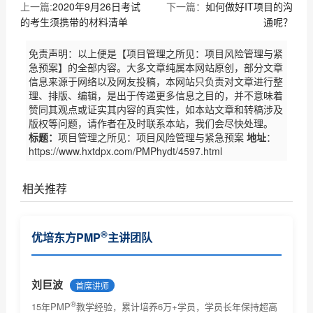
上一篇:
2020年9月26日考试
下一篇：
如何做好IT项目的沟
的考生须携带的材料清单
通呢？
免责声明：以上便是【项目管理之所见：项目风险管理与紧
急预案】的全部内容。大多文章纯属本网站原创，部分文章
信息来源于网络以及网友投稿，本网站只负责对文章进行整
理、排版、编辑，是出于传递更多信息之目的，并不意味着
赞同其观点或证实其内容的真实性，如本站文章和转稿涉及
版权等问题，请作者在及时联系本站，我们会尽快处理。
标题：
项目管理之所见：项目风险管理与紧急预案
地址
：
https://www.hxtdpx.com/PMPhydt/4597.html
相关推荐
PMI商业分析指南现开放意见征集（优培东方）
®
优培东方PMP
主讲团队
PMI(中国)2017项目管理大会诚征主题（优培东方）
关于2017年6月份项目管理考试北京考场已达报名人数
刘巨波
首席讲师
上限...
®
关于PMBOK® 指南改版及PMP®认证考试更新有关事宜
15年PMP
教学经验，累计培养6万+学员，学员长年保持超高