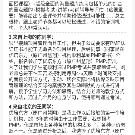
面授课程）+超级全面的海量题库练习包括单元的综合
的重点题的+模拟考试+讲解+考前辅导与评估（这很重
要）能够给出专业评价并辅助预估通过可能性……总之
很棒，跟上老师节奏都可以轻松通过，不错的培训机
构，个人非常认可。
3.来自上海的陈同学：
很早接触项目管理而且工作，但由于公司要求有PMP认
证证书才能正式命名为项目经理，后经同事（同事是在
优培东方（原广州慧翔）机构顺利拿到PMP证书）介
绍，报名参加了优培东方（原广州慧翔）PMP培训。
为了让我们学生能顺利通过PMP考试并获取到证书，刘
老师总是不怕辛苦坚持利用每周4-5天晚上时间及安排
的面授公开课方式，生动、切合实际地将枯燥乏味项目
管理理论结合实际的案例及其生动幽默的方式进行讲
解，授予学生学习方法和思路，结合刘老师的教学方式
和方法，通过几个月的自身学习，使得顺利通过考试。
4.来自北京的王同学：
优培东方（原广州慧翔）是我工作以后接触的第一个培
训机构，2015年的时候由于工作需要，我想报考
PMP。但是市场上各种各样的机构太多了，各种评价褒
贬不一。但是通过分析之后，我选择了优培东方（原广