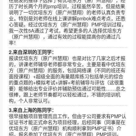
在朋友的推荐下选择了有优培东方（原广州慧翔），经
历了时长两个月的pmp培训，过程虽然辛苦，但是结果
说明了一切优培东方（原广州慧翔）的老师认真负责专
业，特别是刘老师在线上课讲解pmbok难点考点，还悉
心答疑。经过优培东方（原广州慧翔）PMP培训过程，
我一次性5A通过了考试，希望更多的人选择优培东方
（原广州慧翔），通过有效的过程能提高你的通过几
率！
2.来自深圳的王同学：
报读优培东方（原广州慧翔）也是对比了几家之后才报
的，讲课老师辅导老师都非常专业，主要是看中优培东
方（原广州慧翔）的服务，包括网络课（不同的班还有
面授课程）+超级全面的海量题库练习包括单元的综合
的重点题的+模拟考试+讲解+考前辅导与评估（这很重
要）能够给出专业评价并辅助预估通过可能性……总之
很棒，跟上老师节奏都可以轻松通过，不错的培训机
构，个人非常认可。
3.来自上海的陈同学：
很早接触项目管理而且工作，但由于公司要求有PMP认
证证书才能正式命名为项目经理，后经同事（同事是在
优培东方（原广州慧翔）机构顺利拿到PMP证书）介
绍，报名参加了优培东方（原广州慧翔）PMP培训。