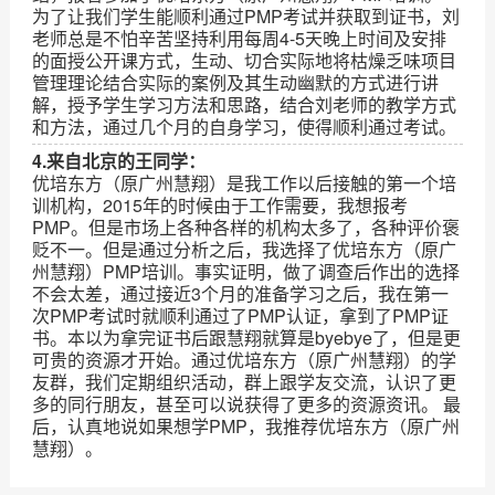
为了让我们学生能顺利通过PMP考试并获取到证书，刘
老师总是不怕辛苦坚持利用每周4-5天晚上时间及安排
的面授公开课方式，生动、切合实际地将枯燥乏味项目
管理理论结合实际的案例及其生动幽默的方式进行讲
解，授予学生学习方法和思路，结合刘老师的教学方式
和方法，通过几个月的自身学习，使得顺利通过考试。
4.来自北京的王同学：
优培东方（原广州慧翔）是我工作以后接触的第一个培
训机构，2015年的时候由于工作需要，我想报考
PMP。但是市场上各种各样的机构太多了，各种评价褒
贬不一。但是通过分析之后，我选择了优培东方（原广
州慧翔）PMP培训。事实证明，做了调查后作出的选择
不会太差，通过接近3个月的准备学习之后，我在第一
次PMP考试时就顺利通过了PMP认证，拿到了PMP证
书。本以为拿完证书后跟慧翔就算是byebye了，但是更
可贵的资源才开始。通过优培东方（原广州慧翔）的学
友群，我们定期组织活动，群上跟学友交流，认识了更
多的同行朋友，甚至可以说获得了更多的资源资讯。 最
后，认真地说如果想学PMP，我推荐优培东方（原广州
慧翔）。