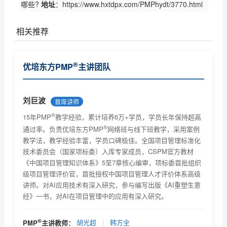
哪些?
地址
：https://www.hxtdpx.com/PMPhydt/3770.html
相关推荐
PMI商业分析指南现开放意见征集（优培东方）
®
优培东方PMP
主讲团队
PMI(中国)2017项目管理大会诚征主题（优培东方）
关于2017年6月份项目管理考试北京考场已达报名人数
刘巨波
首席讲师
上限...
®
关于PMBOK® 指南改版及PMP®认证考试更新有关事宜
15年PMP
教学经验，累计培养6万+学员，学员长年保持超高
的通知...
®
通过率。负责优培东方PMP
网络班与线下班教学，采用案例
2018年项目管理认证考试时间安排及教材改版通知
教学法，教学经验丰富，学员口碑极佳。全国项目管理标准化
技术委员会（国家项标委）入库专家成员，CSPM官方教材
关于项目管理系列职业资格认证考试考试费价格调整的
《中国项目管理知识体系》5至7章核心编审，项标委首批组织
通...
级项目管理评价官，首批授权中国项目管理人才评价体系高级
2018年2月PMI全球认证人士及《项目管理知识体系指南
讲师。对AI应用技术有深入研究，参与编写出版《AI重塑生意
(P...
经》一书，对AI在项目管理中的应用有深入研究。
优培东方2018年9月8日项目管理资格认证考试的报名通
知
全球PMP认证人数2019年4月
®
PMP
主讲教师：
胡光超
|
韩方全