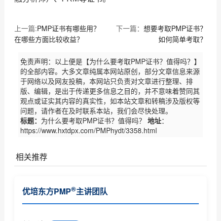
上一篇:
PMP证书有哪些用？
下一篇：
想要考取PMP证书？
在哪些方面比较收益？
如何简单考取？
免责声明：以上便是【为什么要考取PMP证书？值得吗？】
的全部内容。大多文章纯属本网站原创，部分文章信息来源
于网络以及网友投稿，本网站只负责对文章进行整理、排
版、编辑，是出于传递更多信息之目的，并不意味着赞同其
观点或证实其内容的真实性，如本站文章和转稿涉及版权等
问题，请作者在及时联系本站，我们会尽快处理。
标题：
为什么要考取PMP证书？值得吗？
地址
：
https://www.hxtdpx.com/PMPhydt/3358.html
相关推荐
PMI商业分析指南现开放意见征集（优培东方）
®
优培东方PMP
主讲团队
PMI(中国)2017项目管理大会诚征主题（优培东方）
关于2017年6月份项目管理考试北京考场已达报名人数