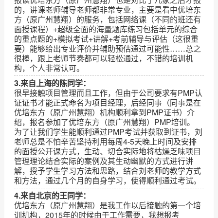
的，讲课老师辅导老师都非常专业，主要是看中优培东
方（原广州慧翔）的服务，包括网络课（不同的班还有
面授课程）+超级全面的海量题库练习包括单元的综合
的重点题的+模拟考试+讲解+考前辅导与评估（这很重
要）能够给出专业评价并辅助预估通过可能性……总之
很棒，跟上老师节奏都可以轻松通过，不错的培训机
构，个人非常认可。
3.来自上海的陈同学：
很早接触项目管理而且工作，但由于公司要求有PMP认
证证书才能正式命名为项目经理，后经同事（同事是在
优培东方（原广州慧翔）机构顺利拿到PMP证书）介
绍，报名参加了优培东方（原广州慧翔）PMP培训。
为了让我们学生能顺利通过PMP考试并获取到证书，刘
老师总是不怕辛苦坚持利用每周4-5天晚上时间及安排
的面授公开课方式，生动、切合实际地将枯燥乏味项目
管理理论结合实际的案例及其生动幽默的方式进行讲
解，授予学生学习方法和思路，结合刘老师的教学方式
和方法，通过几个月的自身学习，使得顺利通过考试。
4.来自北京的王同学：
优培东方（原广州慧翔）是我工作以后接触的第一个培
训机构，2015年的时候由于工作需要，我想报考