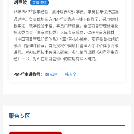
刘巨波
首席讲师
上限...
®
关于PMBOK® 指南改版及PMP®认证考试更新有关事宜
15年PMP
教学经验，累计培养6万+学员，学员长年保持超高
的通知...
®
通过率。负责优培东方PMP
网络班与线下班教学，采用案例
2018年项目管理认证考试时间安排及教材改版通知
教学法，教学经验丰富，学员口碑极佳。全国项目管理标准化
技术委员会（国家项标委）入库专家成员，CSPM官方教材
关于项目管理系列职业资格认证考试考试费价格调整的
《中国项目管理知识体系》5至7章核心编审，项标委首批组织
通...
级项目管理评价官，首批授权中国项目管理人才评价体系高级
2018年2月PMI全球认证人士及《项目管理知识体系指南
讲师。对AI应用技术有深入研究，参与编写出版《AI重塑生意
(P...
经》一书，对AI在项目管理中的应用有深入研究。
优培东方2018年9月8日项目管理资格认证考试的报名通
知
全球PMP认证人数2019年4月
®
PMP
主讲教师：
胡光超
|
韩方全
一分钟教您选择靠谱的PMP培训机构
服务专区