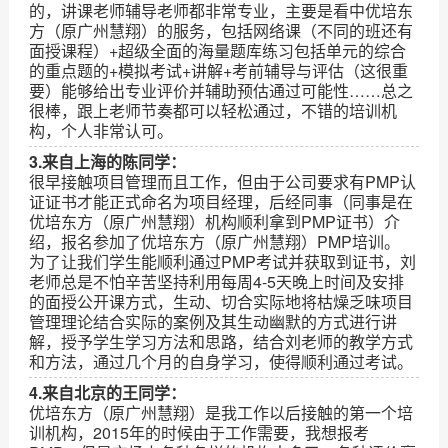
的，讲课老师辅导老师都非常专业，主要是看中优培东
方（原广州慧翔）的服务，包括网络课（不同的班还有
面授课程）+超级全面的海量题库练习包括单元的综合
的重点题的+模拟考试+讲解+考前辅导与评估（这很重
要）能够给出专业评价并辅助预估通过可能性……总之
很棒，跟上老师节奏都可以轻松通过，不错的培训机
构，个人非常认可。
3.来自上海的陈同学：
很早接触项目管理而且工作，但由于公司要求有PMP认
证证书才能正式命名为项目经理，后经同事（同事是在
优培东方（原广州慧翔）机构顺利拿到PMP证书）介
绍，报名参加了优培东方（原广州慧翔）PMP培训。
为了让我们学生能顺利通过PMP考试并获取到证书，刘
老师总是不怕辛苦坚持利用每周4-5天晚上时间及安排
的面授公开课方式，生动、切合实际地将枯燥乏味项目
管理理论结合实际的案例及其生动幽默的方式进行讲
解，授予学生学习方法和思路，结合刘老师的教学方式
和方法，通过几个月的自身学习，使得顺利通过考试。
4.来自北京的王同学：
优培东方（原广州慧翔）是我工作以后接触的第一个培
训机构，2015年的时候由于工作需要，我想报考