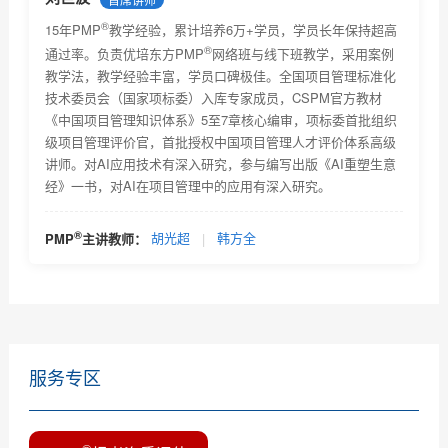
上限...
®
关于PMBOK® 指南改版及PMP®认证考试更新有关事宜
15年PMP
教学经验，累计培养6万+学员，学员长年保持超高
的通知...
®
通过率。负责优培东方PMP
网络班与线下班教学，采用案例
2018年项目管理认证考试时间安排及教材改版通知
教学法，教学经验丰富，学员口碑极佳。全国项目管理标准化
技术委员会（国家项标委）入库专家成员，CSPM官方教材
关于项目管理系列职业资格认证考试考试费价格调整的
《中国项目管理知识体系》5至7章核心编审，项标委首批组织
通...
级项目管理评价官，首批授权中国项目管理人才评价体系高级
2018年2月PMI全球认证人士及《项目管理知识体系指南
讲师。对AI应用技术有深入研究，参与编写出版《AI重塑生意
(P...
经》一书，对AI在项目管理中的应用有深入研究。
优培东方2018年9月8日项目管理资格认证考试的报名通
知
全球PMP认证人数2019年4月
®
PMP
主讲教师：
胡光超
|
韩方全
一分钟教您选择靠谱的PMP培训机构
服务专区