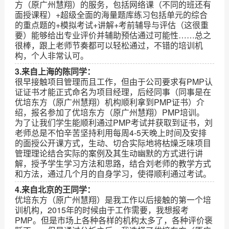
方（原广州慧翔）的服务，包括网络课（不同的班还有
面授课程）+超级全面的海量题库练习包括单元的综合
的重点题的+模拟考试+讲解+考前辅导与评估（这很重
要）能够给出专业评价并辅助预估通过可能性……总之
很棒，跟上老师节奏都可以轻松通过，不错的培训机
构，个人非常认可。
3.来自上海的陈同学：
很早接触项目管理而且工作，但由于公司要求有PMP认
证证书才能正式命名为项目经理，后经同事（同事是在
优培东方（原广州慧翔）机构顺利拿到PMP证书）介
绍，报名参加了优培东方（原广州慧翔）PMP培训。
为了让我们学生能顺利通过PMP考试并获取到证书，刘
老师总是不怕辛苦坚持利用每周4-5天晚上时间及安排
的面授公开课方式，生动、切合实际地将枯燥乏味项目
管理理论结合实际的案例及其生动幽默的方式进行讲
解，授予学生学习方法和思路，结合刘老师的教学方式
和方法，通过几个月的自身学习，使得顺利通过考试。
4.来自北京的王同学：
优培东方（原广州慧翔）是我工作以后接触的第一个培
训机构，2015年的时候由于工作需要，我想报考
PMP。但是市场上各种各样的机构太多了，各种评价褒