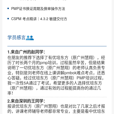
PMP证书换证周期及换审操作方法
CSPM 考点精讲｜4.3.2 敏捷交付方
学员感言
1.来自广州的赵同学：
在朋友的推荐下选择了有优培东方（原广州慧翔），经
历了时长两个月的pmp培训，过程虽然辛苦，但是结果
说明了一切优培东方（原广州慧翔）的老师认真负责专
业，特别是刘老师在线上课讲解pmbok难点考点，还悉
心答疑。经过优培东方（原广州慧翔）PMP培训过程，
我一次性5A通过了考试，希望更多的人选择优培东方
（原广州慧翔），通过有效的过程能提高你的通过几
率！
2.来自深圳的王同学：
报读优培东方（原广州慧翔）也是对比了几家之后才报
的，讲课老师辅导老师都非常专业，主要是看中优培东