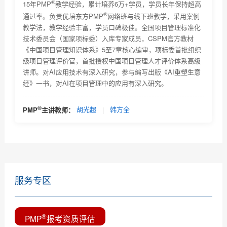
®
关于PMBOK® 指南改版及PMP®认证考试更新有关事宜
15年PMP
教学经验，累计培养6万+学员，学员长年保持超高
的通知...
®
通过率。负责优培东方PMP
网络班与线下班教学，采用案例
2018年项目管理认证考试时间安排及教材改版通知
教学法，教学经验丰富，学员口碑极佳。全国项目管理标准化
技术委员会（国家项标委）入库专家成员，CSPM官方教材
关于项目管理系列职业资格认证考试考试费价格调整的
《中国项目管理知识体系》5至7章核心编审，项标委首批组织
通...
级项目管理评价官，首批授权中国项目管理人才评价体系高级
2018年2月PMI全球认证人士及《项目管理知识体系指南
讲师。对AI应用技术有深入研究，参与编写出版《AI重塑生意
(P...
经》一书，对AI在项目管理中的应用有深入研究。
优培东方2018年9月8日项目管理资格认证考试的报名通
知
全球PMP认证人数2019年4月
®
PMP
主讲教师：
胡光超
|
韩方全
一分钟教您选择靠谱的PMP培训机构
服务专区
®
PMP
报考资质评估