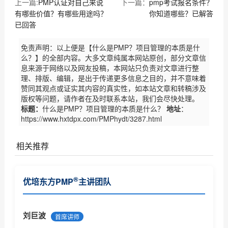
上一篇:
PMP认证对自己来说
下一篇：
pmp考试报名条件？
有哪些价值？有哪些用途吗？
你知道哪些？已解答
已回答
免责声明：以上便是【什么是PMP？项目管理的本质是什
么？】的全部内容。大多文章纯属本网站原创，部分文章信
息来源于网络以及网友投稿，本网站只负责对文章进行整
理、排版、编辑，是出于传递更多信息之目的，并不意味着
赞同其观点或证实其内容的真实性，如本站文章和转稿涉及
版权等问题，请作者在及时联系本站，我们会尽快处理。
标题：
什么是PMP？项目管理的本质是什么？
地址
：
https://www.hxtdpx.com/PMPhydt/3287.html
相关推荐
PMI商业分析指南现开放意见征集（优培东方）
®
优培东方PMP
主讲团队
PMI(中国)2017项目管理大会诚征主题（优培东方）
关于2017年6月份项目管理考试北京考场已达报名人数
刘巨波
首席讲师
上限...