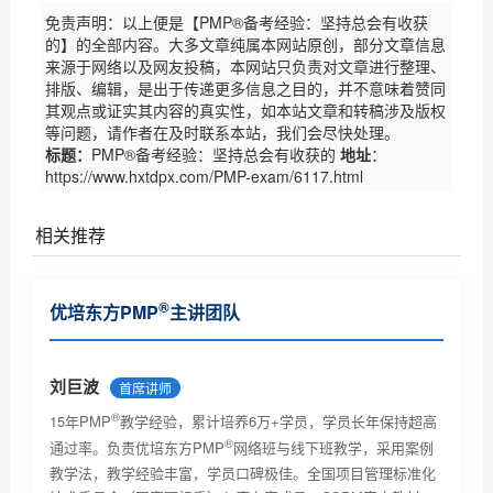
免责声明：以上便是【PMP®备考经验：坚持总会有收获
的】的全部内容。大多文章纯属本网站原创，部分文章信息
来源于网络以及网友投稿，本网站只负责对文章进行整理、
排版、编辑，是出于传递更多信息之目的，并不意味着赞同
其观点或证实其内容的真实性，如本站文章和转稿涉及版权
等问题，请作者在及时联系本站，我们会尽快处理。
标题：
PMP®备考经验：坚持总会有收获的
地址
：
https://www.hxtdpx.com/PMP-exam/6117.html
相关推荐
优培东方（原广州慧翔）PMP备考经验整理
®
优培东方PMP
主讲团队
优培东方16班5P学员备考心得
慧翔深圳班5P学员叶凤香备考心得
刘巨波
首席讲师
®
PMP学员黄金海备考心得
15年PMP
教学经验，累计培养6万+学员，学员长年保持超高
®
通过率。负责优培东方PMP
网络班与线下班教学，采用案例
我在优培东方（广州慧翔）参加培训PMP
教学法，教学经验丰富，学员口碑极佳。全国项目管理标准化