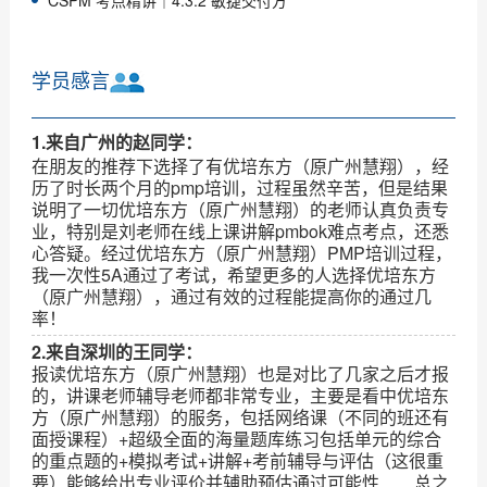
CSPM 考点精讲｜4.3.2 敏捷交付方
学员感言
1.来自广州的赵同学：
在朋友的推荐下选择了有优培东方（原广州慧翔），经
历了时长两个月的pmp培训，过程虽然辛苦，但是结果
说明了一切优培东方（原广州慧翔）的老师认真负责专
业，特别是刘老师在线上课讲解pmbok难点考点，还悉
心答疑。经过优培东方（原广州慧翔）PMP培训过程，
我一次性5A通过了考试，希望更多的人选择优培东方
（原广州慧翔），通过有效的过程能提高你的通过几
率！
2.来自深圳的王同学：
报读优培东方（原广州慧翔）也是对比了几家之后才报
的，讲课老师辅导老师都非常专业，主要是看中优培东
方（原广州慧翔）的服务，包括网络课（不同的班还有
面授课程）+超级全面的海量题库练习包括单元的综合
的重点题的+模拟考试+讲解+考前辅导与评估（这很重
要）能够给出专业评价并辅助预估通过可能性……总之