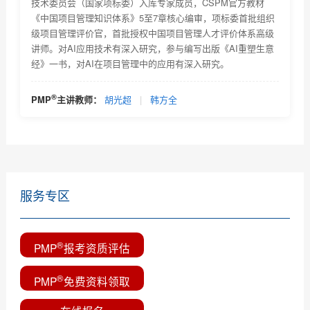
技术委员会（国家项标委）入库专家成员，CSPM官方教材
优培PMP备考经验--谭文锐
《中国项目管理知识体系》5至7章核心编审，项标委首批组织
级项目管理评价官，首批授权中国项目管理人才评价体系高级
®
PMP
学习心得--吴华
讲师。对AI应用技术有深入研究，参与编写出版《AI重塑生意
经》一书，对AI在项目管理中的应用有深入研究。
PMP考试技巧--优培东方PMP培训班 郭永倡
PMP备考心得—梁彦勇
®
PMP
主讲教师：
胡光超
|
韩方全
PMP培训心得—鲁湖南
服务专区
®
PMP
报考资质评估
®
PMP
免费资料领取