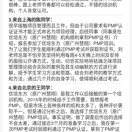
很棒，跟上老师节奏都可以轻松通过，不错的培训机
构，个人非常认可。
3.来自上海的陈同学：
很早接触项目管理而且工作，但由于公司要求有PMP认
证证书才能正式命名为项目经理，后经同事（同事是在
优培东方（原广州慧翔）机构顺利拿到PMP证书）介
绍，报名参加了优培东方（原广州慧翔）PMP培训。
为了让我们学生能顺利通过PMP考试并获取到证书，刘
老师总是不怕辛苦坚持利用每周4-5天晚上时间及安排
的面授公开课方式，生动、切合实际地将枯燥乏味项目
管理理论结合实际的案例及其生动幽默的方式进行讲
解，授予学生学习方法和思路，结合刘老师的教学方式
和方法，通过几个月的自身学习，使得顺利通过考试。
4.来自北京的王同学：
优培东方（原广州慧翔）是我工作以后接触的第一个培
训机构，2015年的时候由于工作需要，我想报考
PMP。但是市场上各种各样的机构太多了，各种评价褒
贬不一。但是通过分析之后，我选择了优培东方（原广
州慧翔）PMP培训。事实证明，做了调查后作出的选择
不会太差，通过接近3个月的准备学习之后，我在第一
次PMP考试时就顺利通过了PMP认证，拿到了PMP证