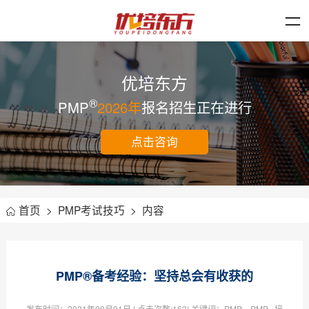
优培东方
®
PMP
2026年
报名招生正在进行
点击咨询
首页
>
PMP考试技巧
>
内容
PMP®备考经验：坚持总会有收获的
发布时间：
2021年09月01日
| 点击次数:
163| 关键词：PMP，PMP 培