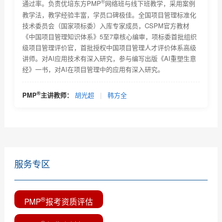
®
通过率。负责优培东方PMP
网络班与线下班教学，采用案例
我在优培东方（广州慧翔）参加培训PMP
教学法，教学经验丰富，学员口碑极佳。全国项目管理标准化
技术委员会（国家项标委）入库专家成员，CSPM官方教材
优培PMP备考经验--谭文锐
《中国项目管理知识体系》5至7章核心编审，项标委首批组织
级项目管理评价官，首批授权中国项目管理人才评价体系高级
®
PMP
学习心得--吴华
讲师。对AI应用技术有深入研究，参与编写出版《AI重塑生意
经》一书，对AI在项目管理中的应用有深入研究。
PMP考试技巧--优培东方PMP培训班 郭永倡
PMP备考心得—梁彦勇
®
PMP
主讲教师：
胡光超
|
韩方全
PMP培训心得—鲁湖南
服务专区
®
PMP
报考资质评估