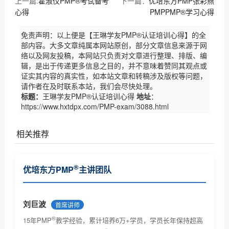
上一篇:
霍淑仪PMP®考试备考
下一篇：
优培东方PMP张彩燕
心得
PMPPMP®学习心得
免责声明：以上便是【王琳学友PMP®认证培训心得】的全
部内容。大多文章纯属本网站原创，部分文章信息来源于网
络以及网友投稿，本网站只负责对文章进行整理、排版、编
辑，是出于传递更多信息之目的，并不意味着赞同其观点或
证实其内容的真实性，如本站文章和转稿涉及版权等问题，
请作者在及时联系本站，我们会尽快处理。
标题：
王琳学友PMP®认证培训心得
地址
：
https://www.hxtdpx.com/PMP-exam/3088.html
相关推荐
优培东方（原广州慧翔）PMP备考经验整理
®
优培东方PMP
主讲团队
优培东方16班5P学员备考心得
慧翔深圳班5P学员叶凤香备考心得
刘巨波
首席讲师
®
PMP学员黄金海备考心得
15年PMP
教学经验，累计培养6万+学员，学员长年保持超高