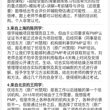
面授课程）+超级全面的海量题库练习包括单元的综合
的重点题的+模拟考试+讲解+考前辅导与评估（这很重
要）能够给出专业评价并辅助预估通过可能性……总之
很棒，跟上老师节奏都可以轻松通过，不错的培训机
构，个人非常认可。
3.来自上海的陈同学：
很早接触项目管理而且工作，但由于公司要求有PMP认
证证书才能正式命名为项目经理，后经同事（同事是在
优培东方（原广州慧翔）机构顺利拿到PMP证书）介
绍，报名参加了优培东方（原广州慧翔）PMP培训。
为了让我们学生能顺利通过PMP考试并获取到证书，刘
老师总是不怕辛苦坚持利用每周4-5天晚上时间及安排
的面授公开课方式，生动、切合实际地将枯燥乏味项目
管理理论结合实际的案例及其生动幽默的方式进行讲
解，授予学生学习方法和思路，结合刘老师的教学方式
和方法，通过几个月的自身学习，使得顺利通过考试。
4.来自北京的王同学：
优培东方（原广州慧翔）是我工作以后接触的第一个培
训机构，2015年的时候由于工作需要，我想报考
PMP。但是市场上各种各样的机构太多了，各种评价褒
贬不一。但是通过分析之后，我选择了优培东方（原广
州慧翔）PMP培训。事实证明，做了调查后作出的选择