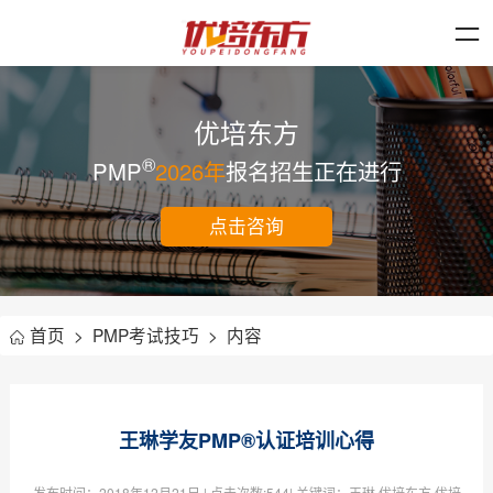
优培东方
®
PMP
2026年
报名招生正在进行
点击咨询
首页
>
PMP考试技巧
>
内容
王琳学友PMP®认证培训心得
发布时间：
2018年12月21日
| 点击次数:
544| 关键词：王琳,优培东方,优培