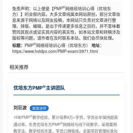
®
免责声明：以上便是【PMP
网络班培训心得（优培东
方）】的全部内容。大多文章纯属本网站原创，部分文章信
息来源于网络以及网友投稿，本网站只负责对文章进行整
理、排版、编辑，是出于传递更多信息之目的，并不意味着
赞同其观点或证实其内容的真实性，如本站文章和转稿涉及
版权等问题，请作者在及时联系本站，我们会尽快处理。
®
标题：
PMP
网络班培训心得（优培东方）
地址
：
https://www.hxtdpx.com/PMP-exam/2971.html
相关推荐
优培东方（原广州慧翔）PMP备考经验整理
®
优培东方PMP
主讲团队
优培东方16班5P学员备考心得
慧翔深圳班5P学员叶凤香备考心得
刘巨波
首席讲师
®
PMP学员黄金海备考心得
15年PMP
教学经验，累计培养6万+学员，学员长年保持超高
®
通过率。负责优培东方PMP
网络班与线下班教学，采用案例
我在优培东方（广州慧翔）参加培训PMP
教学法，教学经验丰富，学员口碑极佳。全国项目管理标准化