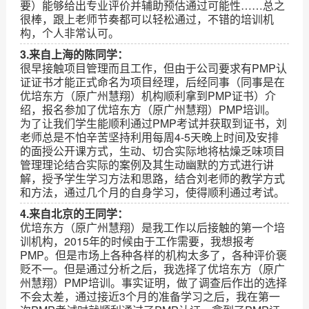
要）能够给出专业评价并辅助预估通过可能性……总之
很棒，跟上老师节奏都可以轻松通过，不错的培训机
构，个人非常认可。
3.来自上海的陈同学：
很早接触项目管理而且工作，但由于公司要求有PMP认
证证书才能正式命名为项目经理，后经同事（同事是在
优培东方（原广州慧翔）机构顺利拿到PMP证书）介
绍，报名参加了优培东方（原广州慧翔）PMP培训。
为了让我们学生能顺利通过PMP考试并获取到证书，刘
老师总是不怕辛苦坚持利用每周4-5天晚上时间及安排
的面授公开课方式，生动、切合实际地将枯燥乏味项目
管理理论结合实际的案例及其生动幽默的方式进行讲
解，授予学生学习方法和思路，结合刘老师的教学方式
和方法，通过几个月的自身学习，使得顺利通过考试。
4.来自北京的王同学：
优培东方（原广州慧翔）是我工作以后接触的第一个培
训机构，2015年的时候由于工作需要，我想报考
PMP。但是市场上各种各样的机构太多了，各种评价褒
贬不一。但是通过分析之后，我选择了优培东方（原广
州慧翔）PMP培训。事实证明，做了调查后作出的选择
不会太差，通过接近3个月的准备学习之后，我在第一