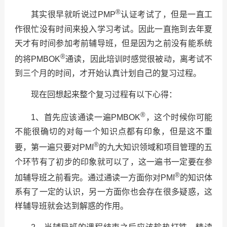
®
其实很早就听说过
PMP
认证考试了，但是一直工
作很忙没有时间来投入学习考试。因此一直拖到去年夏
天才有时间参加考前辅导班，但是因为之前没有能系统
®
的将
PMBOK
通读，因此培训时感觉很被动，离考试不
到三个月的时间，才开始认真计划自己的复习过程。
现在回想起来整个复习过程有以下心得：
®
1
、首先应该通读一遍
PMBOK
，这个时候你可能
不能很确切的对每一个知识点都有印象，但是这不重
®
要，第一遍只要对
PMI
的九大知识领域和项目管理的五
个环节有了初步的印象就可以了，这一遍书一定要在参
®
加辅导班之前看完。通过通读一方面你对
PMI
的知识体
系有了一定的认识，另一方面你也会存在很多疑惑，这
样辅导班就会达到解惑的作用。