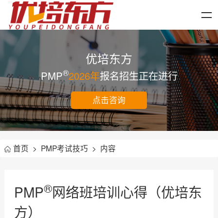
优培东方
®
PMP
2026年
报名招生正在进行
点击咨询
首页
>
PMP考试技巧
>
内容
®
PMP
网络班培训心得（优培东
方）