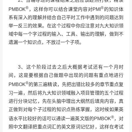
2
、当辅导班的课程结束之后应该趁热打铁，精读
®
®
PMBOK
，这样你可以结合课堂内容对
PMI
的知识体
系有深入的理解并结合自己平时工作中遇到的问题达到
举一反三的效果。在这个过程中你应注意对九大知识领
域中每一个字过程的输入、工具、输出的理解，做到不
遗漏一个知识点，不放过一个子项。
3
、这个阶段过去之后大概据考试还有一个月时
间，这是要根据自己做题中出现的问题有重点地进行
®
PMBOK
的第三遍精读，先把出错比较多的章节重点复
习一遍，然后将九大知识领域融入项目管理的五个过程
进行分块记忆，先在头脑中理出大纲然后填充内容，真
正做到对每个子过程的知识点熟练掌握，这时候如果英
®
语水平比较好的话可以通读一遍英文版的
PMBOK
，对
照中文翻译把重点词汇的英文原词记忆好，这样在考试