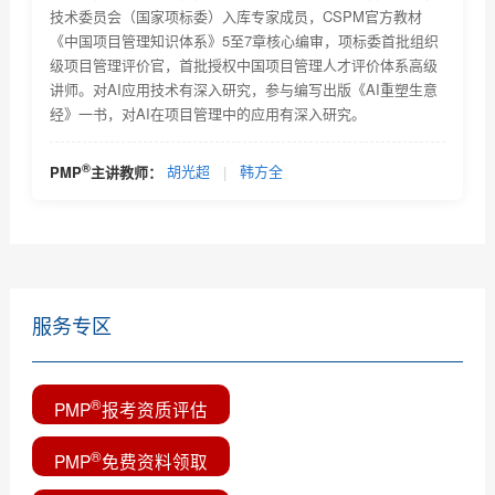
技术委员会（国家项标委）入库专家成员，CSPM官方教材
优培PMP备考经验--谭文锐
《中国项目管理知识体系》5至7章核心编审，项标委首批组织
级项目管理评价官，首批授权中国项目管理人才评价体系高级
®
PMP
学习心得--吴华
讲师。对AI应用技术有深入研究，参与编写出版《AI重塑生意
经》一书，对AI在项目管理中的应用有深入研究。
PMP考试技巧--优培东方PMP培训班 郭永倡
PMP备考心得—梁彦勇
®
PMP
主讲教师：
胡光超
|
韩方全
PMP培训心得—鲁湖南
服务专区
®
PMP
报考资质评估
®
PMP
免费资料领取