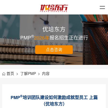
优培东方
®
PMP
2026年
报名招生正在进行
点击咨询
首页
>
了解PMP
>
内容
®
PMP
培训团队建设如何激励成就型员工 上篇
（优培东方）