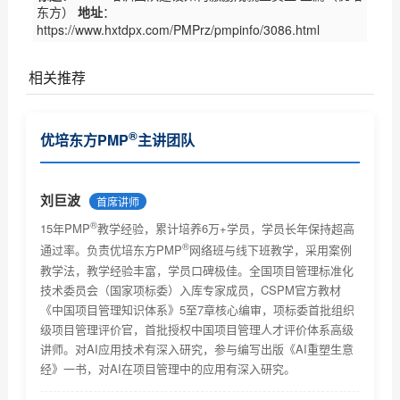
东方）
地址
：
https://www.hxtdpx.com/PMPrz/pmpinfo/3086.html
相关推荐
PMP认证是什么---项目管理专业人士资格认证，由美国
®
优培东方PMP
主讲团队
项目...
PMP证书考取流程及相关费用
PMP证书相关情况说明
刘巨波
首席讲师
®
PMP认证报考条件是什么？
15年PMP
教学经验，累计培养6万+学员，学员长年保持超高
®
通过率。负责优培东方PMP
网络班与线下班教学，采用案例
PMP认证主要学习什么？是否对英语有很高的要求
教学法，教学经验丰富，学员口碑极佳。全国项目管理标准化
技术委员会（国家项标委）入库专家成员，CSPM官方教材
考取PMP证书后对个人今后工作能力有什么帮助吗？能
《中国项目管理知识体系》5至7章核心编审，项标委首批组织
带来...
级项目管理评价官，首批授权中国项目管理人才评价体系高级
PMP项目管理证书含金量有多少？可以挂靠么？
讲师。对AI应用技术有深入研究，参与编写出版《AI重塑生意
经》一书，对AI在项目管理中的应用有深入研究。
优培东方PMP考试时间及考试题型及考试注意事项介绍