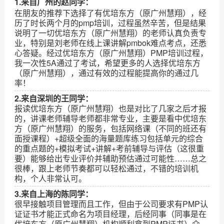
1.来自广州的赵同学：
在朋友的推荐下选择了有优培东方（原广州慧翔），经
历了时长两个月的pmp培训，过程虽然辛苦，但是结果
说明了一切优培东方（原广州慧翔）的老师认真负责专
业，特别是刘老师在线上课讲解pmbok难点考点，还悉
心答疑。经过优培东方（原广州慧翔）PMP培训过程，
我一次性5A通过了考试，希望更多的人选择优培东方
（原广州慧翔），通过有效的过程能提高你的通过几
率！
2.来自深圳的王同学：
报读优培东方（原广州慧翔）也是对比了几家之后才报
的，讲课老师辅导老师都非常专业，主要是看中优培东
方（原广州慧翔）的服务，包括网络课（不同的班还有
面授课程）+超级全面的海量题库练习包括单元的综合
的重点题的+模拟考试+讲解+考前辅导与评估（这很重
要）能够给出专业评价并辅助预估通过可能性……总之
很棒，跟上老师节奏都可以轻松通过，不错的培训机
构，个人非常认可。
3.来自上海的陈同学：
很早接触项目管理而且工作，但由于公司要求有PMP认
证证书才能正式命名为项目经理，后经同事（同事是在
优培东方（原广州慧翔）机构顺利拿到PMP证书）介