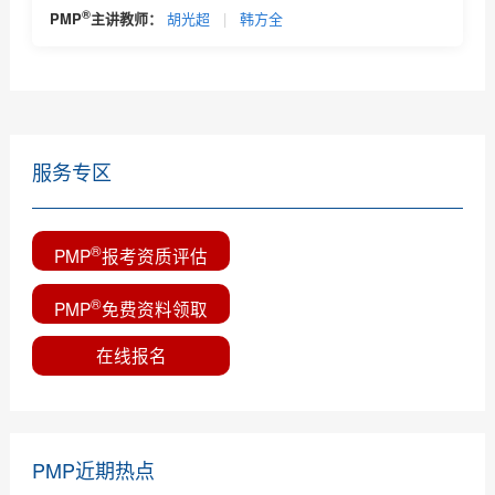
PMP认证与软考高项哪个好考一些？哪个对工作有帮助
®
PMP
主讲教师：
胡光超
|
韩方全
PMP认证官方培训教材是什么？及培训教材主要包括得
内容...
服务专区
®
PMP
报考资质评估
®
PMP
免费资料领取
在线报名
PMP近期热点