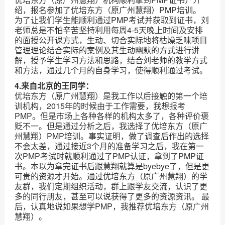
绍，报名参加了优培东方（原广州慧翔）PMP培训。
为了让我们学生能顺利通过PMP考试并获取到证书，刘
老师总是不怕辛苦坚持利用每周4-5天晚上时间及安排
的面授公开课方式，生动、切合实际地将枯燥乏味项目
管理理论结合实际的案例及其生动幽默的方式进行讲
解，授予学生学习方法和思路，结合刘老师的教学方式
和方法，通过几个月的自身学习，使得顺利通过考试。
4.来自北京的王同学：
优培东方（原广州慧翔）是我工作以后接触的第一个培
训机构，2015年的时候由于工作需要，我想报考
PMP。但是市场上各种各样的机构太多了，各种评价褒
贬不一。但是通过分析之后，我选择了优培东方（原广
州慧翔）PMP培训。事实证明，做了调查后作出的选择
不会太差，通过接近3个月的准备学习之后，我在第一
次PMP考试时就顺利通过了PMP认证，拿到了PMP证
书。本以为拿完证书后跟慧翔就算是byebye了，但是更
可贵的资源才开始。通过优培东方（原广州慧翔）的学
友群，我们定期组织活动，群上跟学友交流，认识了更
多的同行朋友，甚至可以说获得了更多的资源资讯。 最
后，认真地说如果想学PMP，我推荐优培东方（原广州
慧翔）。