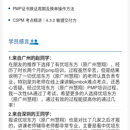
PMP证书换证周期及换审操作方法
CSPM 考点精讲｜4.3.2 敏捷交付方
学员感言
1.来自广州的赵同学：
在朋友的推荐下选择了有优培东方（原广州慧翔），经
历了时长两个月的pmp培训，过程虽然辛苦，但是结果
说明了一切优培东方（原广州慧翔）的老师认真负责专
业，特别是刘老师在线上课讲解pmbok难点考点，还悉
心答疑。经过优培东方（原广州慧翔）PMP培训过程，
我一次性5A通过了考试，希望更多的人选择优培东方
（原广州慧翔），通过有效的过程能提高你的通过几
率！
2.来自深圳的王同学：
报读优培东方（原广州慧翔）也是对比了几家之后才报
的，讲课老师辅导老师都非常专业，主要是看中优培东