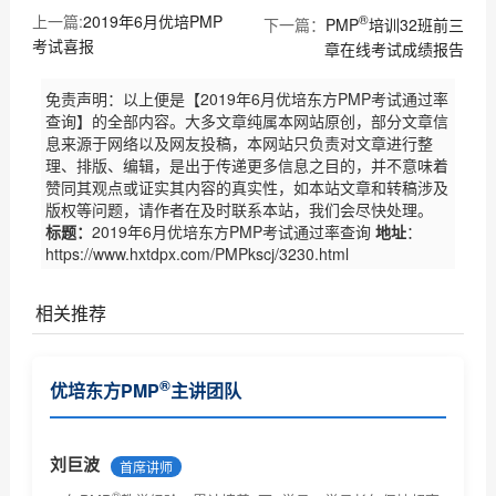
上一篇:
2019年6月优培PMP
®
下一篇：
PMP
培训32班前三
考试喜报
章在线考试成绩报告
免责声明：以上便是【2019年6月优培东方PMP考试通过率
查询】的全部内容。大多文章纯属本网站原创，部分文章信
息来源于网络以及网友投稿，本网站只负责对文章进行整
理、排版、编辑，是出于传递更多信息之目的，并不意味着
赞同其观点或证实其内容的真实性，如本站文章和转稿涉及
版权等问题，请作者在及时联系本站，我们会尽快处理。
标题：
2019年6月优培东方PMP考试通过率查询
地址
：
https://www.hxtdpx.com/PMPkscj/3230.html
相关推荐
喜讯：深圳2016年3月PMP®考试再创佳绩
®
优培东方PMP
主讲团队
喜讯：广州2016年3月PMP®考试成绩出来了
喜讯：广州2016年9月PMP®考试成绩出来了
刘巨波
首席讲师
®