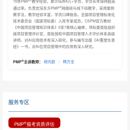
深圳2016年9月PMP®考试成绩
15年PMP
教学经验，累计培养6万+学员，学员长年保持超高
®
通过率。负责优培东方PMP
网络班与线下班教学，采用案例
喜讯：深圳2016年12月PMP®考试成绩出来了
教学法，教学经验丰富，学员口碑极佳。全国项目管理标准化
技术委员会（国家项标委）入库专家成员，CSPM官方教材
广州2016年12月PMP®考试成绩出来了
《中国项目管理知识体系》5至7章核心编审，项标委首批组织
级项目管理评价官，首批授权中国项目管理人才评价体系高级
优培东方广州2017年9月PMP®考试成绩出来了（
讲师。对AI应用技术有深入研究，参与编写出版《AI重塑生意
经》一书，对AI在项目管理中的应用有深入研究。
深圳2017年9月PMP®考试成绩出来了
优培东方广州PMP®2017年12月考试成绩
®
PMP
主讲教师：
胡光超
|
韩方全
优培东方深圳PMP®2017年12月考试成绩
服务专区
®
PMP
报考资质评估