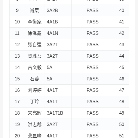
9
肖层
3A2B
PASS
40
10
李衡家
4A1B
PASS
41
11
徐泽鑫
4A1N
PASS
42
许
12
张自强
3A2T
PASS
43
曾
13
贺胜吾
3A2T
PASS
44
14
古文毅
5A
PASS
45
许
15
石蓉
5A
PASS
46
雷
16
刘婷婷
4A1T
PASS
47
缪
17
丁玲
4A1T
PASS
48
吴
18
宋亮辉
3A1T1B
PASS
49
薛
19
洪志裁
3A2T
PASS
50
林
20
龚显峰
4A1T
PASS
51