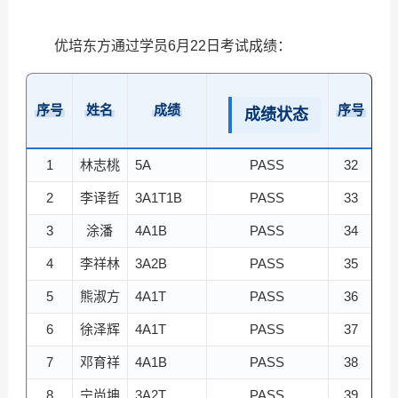
优培东方
通过学员6月22日考试成绩：
序号
姓名
成绩
序号
成绩状态
1
林志桃
5A
PASS
32
陈
2
李译哲
3A1T1B
PASS
33
黄
3
涂潘
4A1B
PASS
34
谢
4
李祥林
3A2B
PASS
35
董
5
熊淑方
4A1T
PASS
36
张
6
徐泽辉
4A1T
PASS
37
7
邓育祥
4A1B
PASS
38
8
宁尚坤
3A2T
PASS
39
华