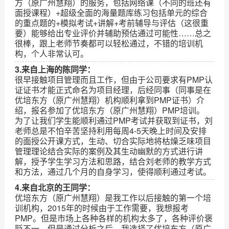
方（原广州慧翔）的服务，包括网络课（不同的班还有
面授课程）+超级全面的海量题库练习包括单元的综合
的重点题的+模拟考试+讲解+考前辅导与评估（这很重
要）能够给出专业评价并辅助预估通过可能性……总之
很棒，跟上老师节奏都可以轻松通过，不错的培训机
构，个人非常认可。
3.来自上海的陈同学：
很早接触项目管理而且工作，但由于公司要求有PMP认
证证书才能正式命名为项目经理，后经同事（同事是在
优培东方（原广州慧翔）机构顺利拿到PMP证书）介
绍，报名参加了优培东方（原广州慧翔）PMP培训。
为了让我们学生能顺利通过PMP考试并获取到证书，刘
老师总是不怕辛苦坚持利用每周4-5天晚上时间及安排
的面授公开课方式，生动、切合实际地将枯燥乏味项目
管理理论结合实际的案例及其生动幽默的方式进行讲
解，授予学生学习方法和思路，结合刘老师的教学方式
和方法，通过几个月的自身学习，使得顺利通过考试。
4.来自北京的王同学：
优培东方（原广州慧翔）是我工作以后接触的第一个培
训机构，2015年的时候由于工作需要，我想报考
PMP。但是市场上各种各样的机构太多了，各种评价褒
贬不一。但是通过分析之后，我选择了优培东方（原广