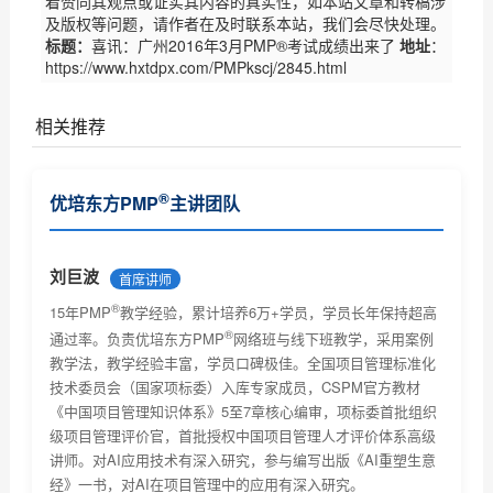
着赞同其观点或证实其内容的真实性，如本站文章和转稿涉
及版权等问题，请作者在及时联系本站，我们会尽快处理。
标题：
喜讯：广州2016年3月PMP®考试成绩出来了
地址
：
https://www.hxtdpx.com/PMPkscj/2845.html
相关推荐
喜讯：深圳2016年3月PMP®考试再创佳绩
®
优培东方PMP
主讲团队
刘巨波
首席讲师
®
15年PMP
教学经验，累计培养6万+学员，学员长年保持超高
®
通过率。负责优培东方PMP
网络班与线下班教学，采用案例
教学法，教学经验丰富，学员口碑极佳。全国项目管理标准化
技术委员会（国家项标委）入库专家成员，CSPM官方教材
《中国项目管理知识体系》5至7章核心编审，项标委首批组织
级项目管理评价官，首批授权中国项目管理人才评价体系高级
讲师。对AI应用技术有深入研究，参与编写出版《AI重塑生意
经》一书，对AI在项目管理中的应用有深入研究。