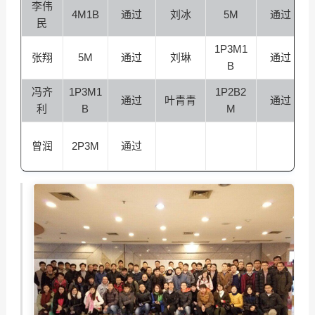
李伟
4M1B
通过
刘冰
5M
通过
民
1P3M1
张翔
5M
通过
刘琳
通过
B
冯齐
1P3M1
1P2B2
通过
叶青青
通过
利
B
M
曾润
2P3M
通过