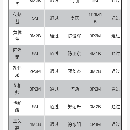
3M2B
通过
何砚
5M
通过
华
何炳
1P3M1
5M
通过
李蕊
通过
基
B
黄优
3M2B
通过
陈俊晖
3P2M
通过
生
陈泽
5M
通过
陈卫京
4M1B
通过
铭
胡伟
2P3M
通过
蒋华杰
3M2B
通过
龙
黎相
3P2M
通过
何勋
3P2M
通过
帅
毛新
5M
通过
郑灿丹
3M2B
通过
麟
王昊
4M1B
通过
徐东阳
1P4M
通过
霖