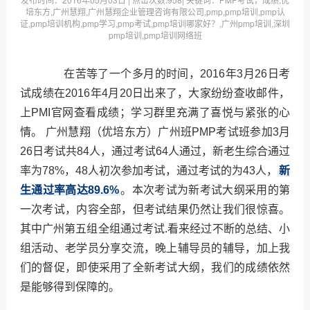
培东方,广州慧翔,广州慧翔企业管理咨询有限公司,pmp,pmp培训,pmp认
证,pmp培训机构,pmp学习,pmp考试,pmp培训哪家好？,广州pmp培训,深圳
pmp培训,pmp培训网络班
在苦等了一个多月的时间，2016年3月26日考
试成绩在2016年4月20日出来了，大家纷纷查收邮件，
上PMI官网查看成绩；学习群里充满了喜悦与紧张的心
情。 广州慧翔（优培东方）广州班PMP考试班参加3月
26日考试共84人，通过考试64人通过，新老生综合通过
率为78%，48人初次参加考试，通过考试的为43人，
新
生通过率高达89.6%
。本次考试为新考试大纲采用的第
一次考试，内容全部，但考试结果仍然让我们很惊喜。
其中广州第五组全组通过考试.看来经过不断的总结、小
组活动、老学员分享交流，晚上辅导员的辅导，加上我
们的督促，即使采用了全新考试大纲，我们的成绩依然
是能够得到保障的。