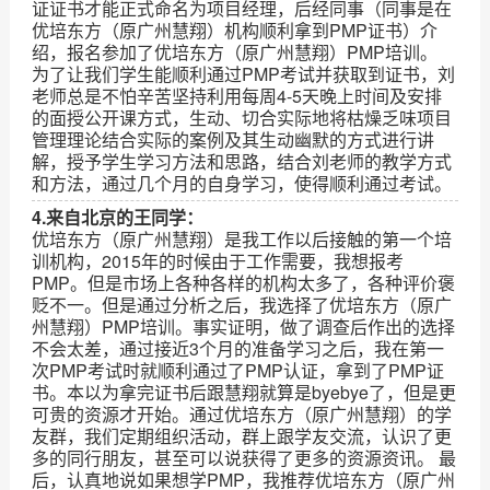
证证书才能正式命名为项目经理，后经同事（同事是在
优培东方（原广州慧翔）机构顺利拿到PMP证书）介
绍，报名参加了优培东方（原广州慧翔）PMP培训。
为了让我们学生能顺利通过PMP考试并获取到证书，刘
老师总是不怕辛苦坚持利用每周4-5天晚上时间及安排
的面授公开课方式，生动、切合实际地将枯燥乏味项目
管理理论结合实际的案例及其生动幽默的方式进行讲
解，授予学生学习方法和思路，结合刘老师的教学方式
和方法，通过几个月的自身学习，使得顺利通过考试。
4.来自北京的王同学：
优培东方（原广州慧翔）是我工作以后接触的第一个培
训机构，2015年的时候由于工作需要，我想报考
PMP。但是市场上各种各样的机构太多了，各种评价褒
贬不一。但是通过分析之后，我选择了优培东方（原广
州慧翔）PMP培训。事实证明，做了调查后作出的选择
不会太差，通过接近3个月的准备学习之后，我在第一
次PMP考试时就顺利通过了PMP认证，拿到了PMP证
书。本以为拿完证书后跟慧翔就算是byebye了，但是更
可贵的资源才开始。通过优培东方（原广州慧翔）的学
友群，我们定期组织活动，群上跟学友交流，认识了更
多的同行朋友，甚至可以说获得了更多的资源资讯。 最
后，认真地说如果想学PMP，我推荐优培东方（原广州