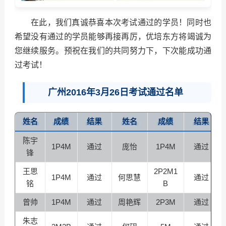
在此，我们真诚恭喜本次考试通过的学员！同时也
希望没有通过的学员能够再接再厉，优培东方将竭诚为
您继续服务。预祝在我们的共同努力下，下次能成功通
过考试！
广州2016年3月26日考试通过名单
姓名
成绩
结果
姓名
成绩
结果
陈宇
1P4M
通过
庞怡
1P4M
通过
锋
王思
2P2M1
1P4M
通过
何思慧
通过
铭
B
曾帅
1P4M
通过
周艳辉
2P3M
通过
朱志