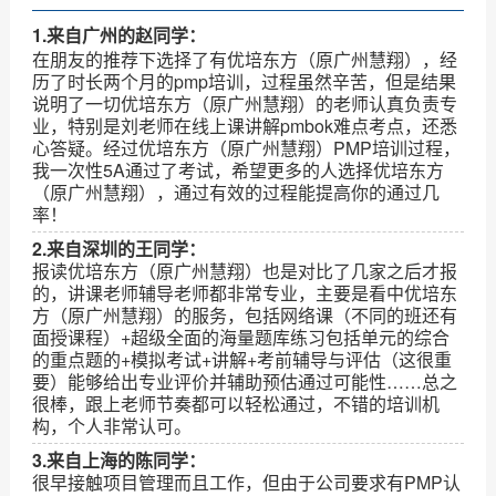
1.来自广州的赵同学：
在朋友的推荐下选择了有优培东方（原广州慧翔），经
历了时长两个月的pmp培训，过程虽然辛苦，但是结果
说明了一切优培东方（原广州慧翔）的老师认真负责专
业，特别是刘老师在线上课讲解pmbok难点考点，还悉
心答疑。经过优培东方（原广州慧翔）PMP培训过程，
我一次性5A通过了考试，希望更多的人选择优培东方
（原广州慧翔），通过有效的过程能提高你的通过几
率！
2.来自深圳的王同学：
报读优培东方（原广州慧翔）也是对比了几家之后才报
的，讲课老师辅导老师都非常专业，主要是看中优培东
方（原广州慧翔）的服务，包括网络课（不同的班还有
面授课程）+超级全面的海量题库练习包括单元的综合
的重点题的+模拟考试+讲解+考前辅导与评估（这很重
要）能够给出专业评价并辅助预估通过可能性……总之
很棒，跟上老师节奏都可以轻松通过，不错的培训机
构，个人非常认可。
3.来自上海的陈同学：
很早接触项目管理而且工作，但由于公司要求有PMP认