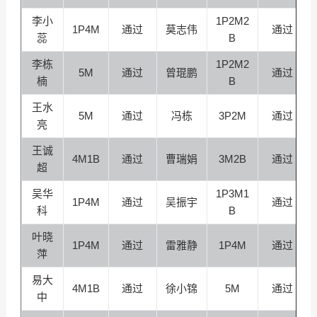
李小
1P2M2
1P4M
通过
莫志伟
通过
蕊
B
李栋
1P2M2
5M
通过
曾琨鹏
通过
楠
B
王水
5M
通过
冯栋
3P2M
通过
亮
王诚
4M1B
通过
曹瑞娟
3M2B
通过
超
吴华
1P3M1
1P4M
通过
吴振宇
通过
科
B
叶晓
1P4M
通过
雷雅静
1P4M
通过
萍
易大
4M1B
通过
徐小锦
5M
通过
中