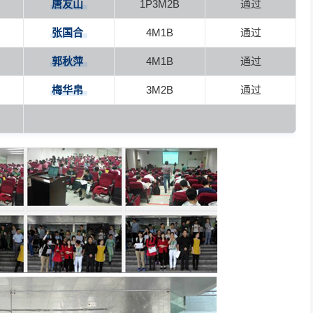
唐友山
1P3M2B
通过
张国合
4M1B
通过
郭秋萍
4M1B
通过
梅华帛
3M2B
通过