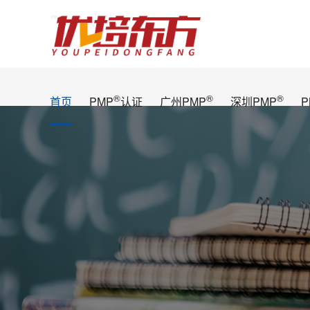
®
®
®
首页
PMP
认证
广州PMP
深圳PMP
P