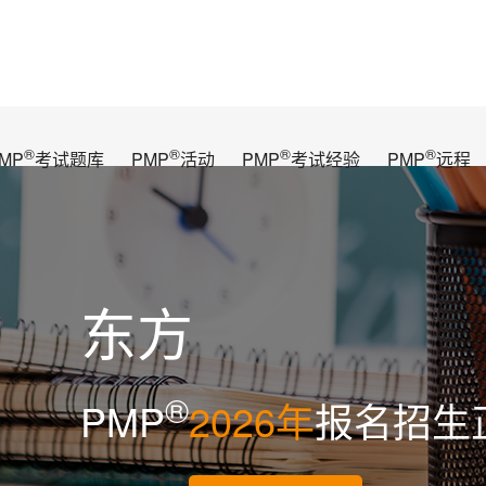
®
®
®
®
MP
考试题库
PMP
活动
PMP
考试经验
PMP
远程
东方
®
PMP
2026年
报名招生