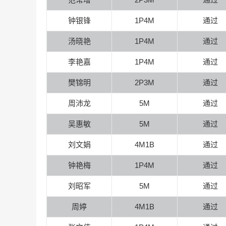
钟银锋
1P4M
通过
汤晓艳
1P4M
通过
李艳嘉
1P4M
通过
樊锦明
2P3M
通过
周沛龙
5M
通过
吴惠敏
5M
通过
刘文娟
4M1B
通过
钟艳梅
1P4M
通过
刘昭军
5M
通过
周婷
4M1B
通过