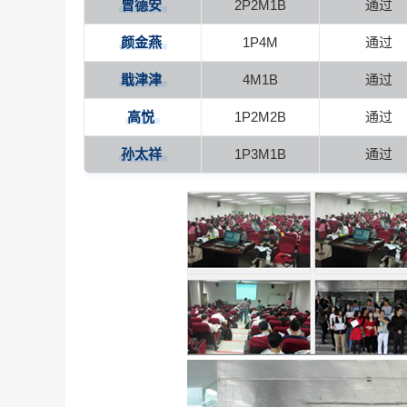
曾德安
2P2M1B
通过
颜金燕
1P4M
通过
戢津津
4M1B
通过
高悦
1P2M2B
通过
孙太祥
1P3M1B
通过