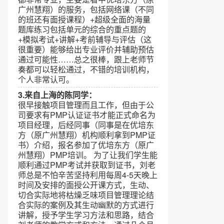
广州慧翔）的服务，包括网络课（不同
的班还有面授课程）+超级全面的海量
题库练习包括单元的综合的重点题的
+模拟考试+讲解+考前辅导与评估（这
很重要）能够给出专业评价并辅助预估
通过可能性……总之很棒，跟上老师节
奏都可以轻松通过，不错的培训机构，
个人非常认可。
3.来自上海的陈同学：
很早接触项目管理而且工作，但由于公
司要求有PMP认证证书才能正式命名为
项目经理，后经同事（同事是在优培东
方（原广州慧翔）机构顺利拿到PMP证
书）介绍，报名参加了优培东方（原广
州慧翔）PMP培训。 为了让我们学生能
顺利通过PMP考试并获取到证书，刘老
师总是不怕辛苦坚持利用每周4-5天晚上
时间及安排的面授公开课方式，生动、
切合实际地将枯燥乏味项目管理理论结
合实际的案例及其生动幽默的方式进行
讲解，授予学生学习方法和思路，结合