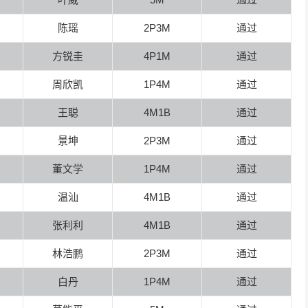
陈瑶
2P3M
通过
方锐圭
4P1M
通过
周欣凯
1P4M
通过
王聪
4M1B
通过
景坤
2P3M
通过
董文学
1P4M
通过
温汕
4M1B
通过
张利利
4M1B
通过
林浩鹏
2P3M
通过
白丹
1P4M
通过