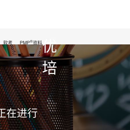
优
®
软考
PMP
资料
培
正在进行