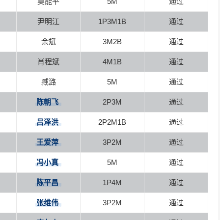
莫能平
5M
通过
尹明江
1P3M1B
通过
余斌
3M2B
通过
肖程斌
4M1B
通过
臧潞
5M
通过
陈朝飞
2P3M
通过
吕泽洪
2P2M1B
通过
王爱萍
3P2M
通过
冯小真
5M
通过
陈平昌
1P4M
通过
张维伟
3P2M
通过