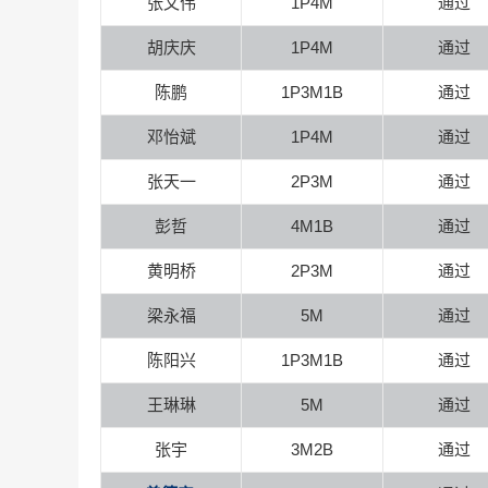
张文伟
1P4M
通过
胡庆庆
1P4M
通过
陈鹏
1P3M1B
通过
邓怡斌
1P4M
通过
张天一
2P3M
通过
彭哲
4M1B
通过
黄明桥
2P3M
通过
梁永福
5M
通过
陈阳兴
1P3M1B
通过
王琳琳
5M
通过
张宇
3M2B
通过