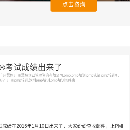
点击咨询
MP®考试成绩出来了
,广州慧翔,广州慧翔企业管理咨询有限公司,pmp,pmp培训,pmp认证,pmp培训机
家好？,广州pmp培训,深圳pmp培训,pmp培训网络班
试成绩在2016年1月10日出来了，大家纷纷查收邮件，上PMI