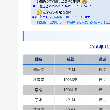
2016
年
12
姓名
成绩
通过
何建文
4P1M
通过
杜莹莹
1P2M2B
通过
李彧
1P3M1B
通过
丁永
4P1M
通过
范常增
2P3M
通过