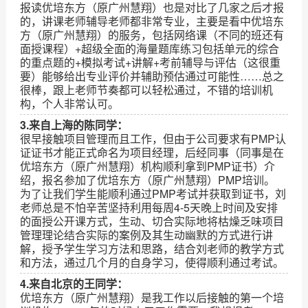
报读优培东方（原广州慧翔）也是对比了几家之后才报
的，讲课老师辅导老师都非常专业，主要是看中优培东
方（原广州慧翔）的服务，包括网络课（不同的班还有
面授课程）+超级全面的海量题库练习包括单元的综合
的重点题的+模拟考试+讲解+考前辅导与评估（这很重
要）能够给出专业评价并辅助预估通过可能性……总之
很棒，跟上老师节奏都可以轻松通过，不错的培训机
构，个人非常认可。
3.来自上海的陈同学：
很早接触项目管理而且工作，但由于公司要求有PMP认
证证书才能正式命名为项目经理，后经同事（同事是在
优培东方（原广州慧翔）机构顺利拿到PMP证书）介
绍，报名参加了优培东方（原广州慧翔）PMP培训。
为了让我们学生能顺利通过PMP考试并获取到证书，刘
老师总是不怕辛苦坚持利用每周4-5天晚上时间及安排
的面授公开课方式，生动、切合实际地将枯燥乏味项目
管理理论结合实际的案例及其生动幽默的方式进行讲
解，授予学生学习方法和思路，结合刘老师的教学方式
和方法，通过几个月的自身学习，使得顺利通过考试。
4.来自北京的王同学：
优培东方（原广州慧翔）是我工作以后接触的第一个培