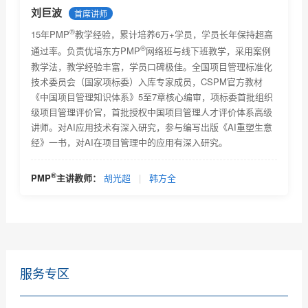
®
PMP
报考条件及相关要求
刘巨波
首席讲师
®
PMP考试技巧及注意事项
15年PMP
教学经验，累计培养6万+学员，学员长年保持超高
®
通过率。负责优培东方PMP
网络班与线下班教学，采用案例
®
PMP
考试未通过怎么办？
教学法，教学经验丰富，学员口碑极佳。全国项目管理标准化
技术委员会（国家项标委）入库专家成员，CSPM官方教材
为什么PMP网络教育受欢迎
《中国项目管理知识体系》5至7章核心编审，项标委首批组织
级项目管理评价官，首批授权中国项目管理人才评价体系高级
PMP网络教育的优势有哪些
讲师。对AI应用技术有深入研究，参与编写出版《AI重塑生意
经》一书，对AI在项目管理中的应用有深入研究。
选择PMP网络教育该留意哪些信息？
PMP培训项目危机处理，你是如何做的？
®
PMP
主讲教师：
胡光超
|
韩方全
PMP证书应用场景及PMP认证适用范围和它对个人的作
用简...
服务专区