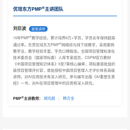
PMP证书对个人和企业有什么作用
®
优培东方PMP
主讲团队
PMP认证基本常识了解
®
PMP
报考条件及相关要求
刘巨波
首席讲师
®
PMP考试技巧及注意事项
15年PMP
教学经验，累计培养6万+学员，学员长年保持超高
®
通过率。负责优培东方PMP
网络班与线下班教学，采用案例
®
PMP
考试未通过怎么办？
教学法，教学经验丰富，学员口碑极佳。全国项目管理标准化
技术委员会（国家项标委）入库专家成员，CSPM官方教材
为什么PMP网络教育受欢迎
《中国项目管理知识体系》5至7章核心编审，项标委首批组织
级项目管理评价官，首批授权中国项目管理人才评价体系高级
PMP网络教育的优势有哪些
讲师。对AI应用技术有深入研究，参与编写出版《AI重塑生意
经》一书，对AI在项目管理中的应用有深入研究。
选择PMP网络教育该留意哪些信息？
PMP培训项目危机处理，你是如何做的？
®
PMP
主讲教师：
胡光超
|
韩方全
PMP证书应用场景及PMP认证适用范围和它对个人的作
用简...