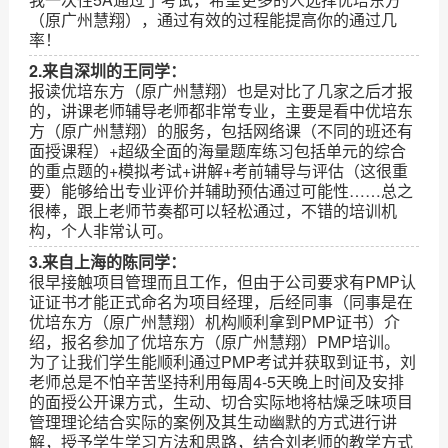
（原广州慧翔），通过有效的过程能提高你的通过几
率！
2.来自深圳的王同学：
报读优培东方（原广州慧翔）也是对比了几家之后才报
的，讲课老师辅导老师都非常专业，主要是看中优培东
方（原广州慧翔）的服务，包括网络课（不同的班还有
面授课程）+超级全面的海量题库练习包括单元的综合
的重点题的+模拟考试+讲解+考前辅导与评估（这很重
要）能够给出专业评价并辅助预估通过可能性……总之
很棒，跟上老师节奏都可以轻松通过，不错的培训机
构，个人非常认可。
3.来自上海的陈同学：
很早接触项目管理而且工作，但由于公司要求有PMP认
证证书才能正式命名为项目经理，后经同事（同事是在
优培东方（原广州慧翔）机构顺利拿到PMP证书）介
绍，报名参加了优培东方（原广州慧翔）PMP培训。
为了让我们学生能顺利通过PMP考试并获取到证书，刘
老师总是不怕辛苦坚持利用每周4-5天晚上时间及安排
的面授公开课方式，生动、切合实际地将枯燥乏味项目
管理理论结合实际的案例及其生动幽默的方式进行讲
解，授予学生学习方法和思路，结合刘老师的教学方式