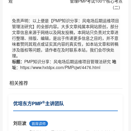
观
管理PMP考试100个核心考点
（二）
免责声明：以上便是【PMP知识分享：风电场后期运维项目
管理法研究】的全部内容。大多文章纯属本网站原创，部分
文章信息来源于网络以及网友投稿，本网站只负责对文章进
行整理、排版、编辑，是出于传递更多信息之目的，并不意
味着赞同其观点或证实其内容的真实性，如本站文章和转稿
涉及版权等问题，请作者在及时联系本站，我们会尽快处
理。
标题：
PMP知识分享：风电场后期运维项目管理法研究
地
址
：https://www.hxtdpx.com/PMPcjwt/4476.html
相关推荐
PMP证书对个人和企业有什么作用
®
优培东方PMP
主讲团队
PMP认证基本常识了解
®
PMP
报考条件及相关要求
刘巨波
首席讲师