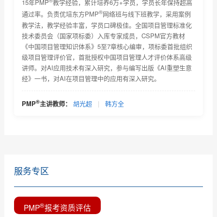
®
PMP考试技巧及注意事项
15年PMP
教学经验，累计培养6万+学员，学员长年保持超高
®
通过率。负责优培东方PMP
网络班与线下班教学，采用案例
®
PMP
考试未通过怎么办？
教学法，教学经验丰富，学员口碑极佳。全国项目管理标准化
技术委员会（国家项标委）入库专家成员，CSPM官方教材
为什么PMP网络教育受欢迎
《中国项目管理知识体系》5至7章核心编审，项标委首批组织
级项目管理评价官，首批授权中国项目管理人才评价体系高级
PMP网络教育的优势有哪些
讲师。对AI应用技术有深入研究，参与编写出版《AI重塑生意
经》一书，对AI在项目管理中的应用有深入研究。
选择PMP网络教育该留意哪些信息？
PMP培训项目危机处理，你是如何做的？
®
PMP
主讲教师：
胡光超
|
韩方全
PMP证书应用场景及PMP认证适用范围和它对个人的作
用简...
服务专区
®
PMP
报考资质评估