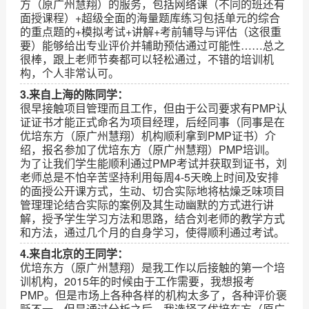
方（原广州慧翔）的服务，包括网络课（不同的班还有
面授课程）+超级全面的海量题库练习包括单元的综合
的重点题的+模拟考试+讲解+考前辅导与评估（这很重
要）能够给出专业评价并辅助预估通过可能性……总之
很棒，跟上老师节奏都可以轻松通过，不错的培训机
构，个人非常认可。
3.来自上海的陈同学：
很早接触项目管理而且工作，但由于公司要求有PMP认
证证书才能正式命名为项目经理，后经同事（同事是在
优培东方（原广州慧翔）机构顺利拿到PMP证书）介
绍，报名参加了优培东方（原广州慧翔）PMP培训。
为了让我们学生能顺利通过PMP考试并获取到证书，刘
老师总是不怕辛苦坚持利用每周4-5天晚上时间及安排
的面授公开课方式，生动、切合实际地将枯燥乏味项目
管理理论结合实际的案例及其生动幽默的方式进行讲
解，授予学生学习方法和思路，结合刘老师的教学方式
和方法，通过几个月的自身学习，使得顺利通过考试。
4.来自北京的王同学：
优培东方（原广州慧翔）是我工作以后接触的第一个培
训机构，2015年的时候由于工作需要，我想报考
PMP。但是市场上各种各样的机构太多了，各种评价褒
贬不一。但是通过分析之后，我选择了优培东方（原广