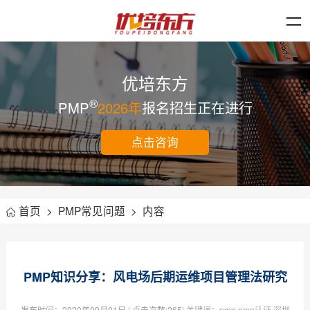
优培东方
®
PMP
2026年
报名招生正在进行
点击咨询
首页
>
PMP常见问题
>
内容
PMP知识分享：风电场后期运维项目管理法研究
发布时间：
2020年09月01日
| 点击次数:
265| 关键词：pmp,pmp认证,深圳