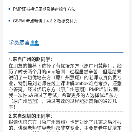
PMP证书换证周期及换审操作方法
CSPM 考点精讲｜4.3.2 敏捷交付方
学员感言
1.来自广州的赵同学：
在朋友的推荐下选择了有优培东方（原广州慧翔），经
历了时长两个月的pmp培训，过程虽然辛苦，但是结果
说明了一切优培东方（原广州慧翔）的老师认真负责专
业，特别是刘老师在线上课讲解pmbok难点考点，还悉
心答疑。经过优培东方（原广州慧翔）PMP培训过程，
我一次性5A通过了考试，希望更多的人选择优培东方
（原广州慧翔），通过有效的过程能提高你的通过几
率！
2.来自深圳的王同学：
报读优培东方（原广州慧翔）也是对比了几家之后才报
的，讲课老师辅导老师都非常专业，主要是看中优培东