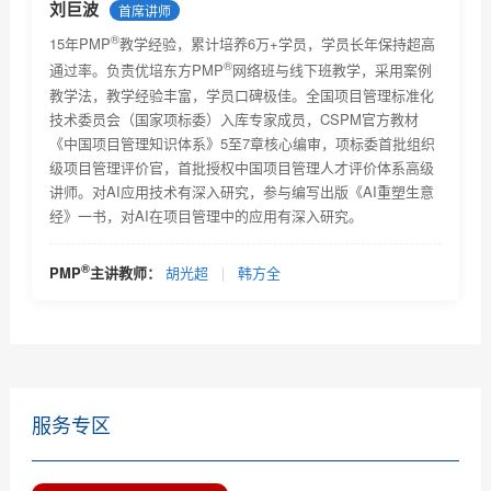
®
PMP
报考条件及相关要求
刘巨波
首席讲师
®
PMP考试技巧及注意事项
15年PMP
教学经验，累计培养6万+学员，学员长年保持超高
®
通过率。负责优培东方PMP
网络班与线下班教学，采用案例
®
PMP
考试未通过怎么办？
教学法，教学经验丰富，学员口碑极佳。全国项目管理标准化
技术委员会（国家项标委）入库专家成员，CSPM官方教材
为什么PMP网络教育受欢迎
《中国项目管理知识体系》5至7章核心编审，项标委首批组织
级项目管理评价官，首批授权中国项目管理人才评价体系高级
PMP网络教育的优势有哪些
讲师。对AI应用技术有深入研究，参与编写出版《AI重塑生意
经》一书，对AI在项目管理中的应用有深入研究。
选择PMP网络教育该留意哪些信息？
PMP培训项目危机处理，你是如何做的？
®
PMP
主讲教师：
胡光超
|
韩方全
PMP证书应用场景及PMP认证适用范围和它对个人的作
用简...
服务专区