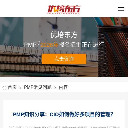
优培东方
®
PMP
2026年
报名招生正在进行
点击咨询
首页
>
PMP常见问题
>
内容
PMP知识分享：CIO如何做好多项目的管理？
发布时间：
2020年08月14日
| 点击次数:
229| 关键词：pmp,pmp认证,深圳