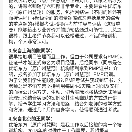
报读优培东方（原广州慧翔）也是对比了几家之后才报
的，讲课老师辅导老师都非常专业，主要是看中优培东
方（原广州慧翔）的服务，包括网络课（不同的班还有
面授课程）+超级全面的海量题库练习包括单元的综合
的重点题的+模拟考试+讲解+考前辅导与评估（这很重
要）能够给出专业评价并辅助预估通过可能性……总之
很棒，跟上老师节奏都可以轻松通过，不错的培训机
构，个人非常认可。
3.来自上海的陈同学：
很早接触项目管理而且工作，但由于公司要求有PMP认
证证书才能正式命名为项目经理，后经同事（同事是在
优培东方（原广州慧翔）机构顺利拿到PMP证书）介
绍，报名参加了优培东方（原广州慧翔）PMP培训。
为了让我们学生能顺利通过PMP考试并获取到证书，刘
老师总是不怕辛苦坚持利用每周4-5天晚上时间及安排
的面授公开课方式，生动、切合实际地将枯燥乏味项目
管理理论结合实际的案例及其生动幽默的方式进行讲
解，授予学生学习方法和思路，结合刘老师的教学方式
和方法，通过几个月的自身学习，使得顺利通过考试。
4.来自北京的王同学：
优培东方（原广州慧翔）是我工作以后接触的第一个培
训机构，2015年的时候由于工作需要，我想报考