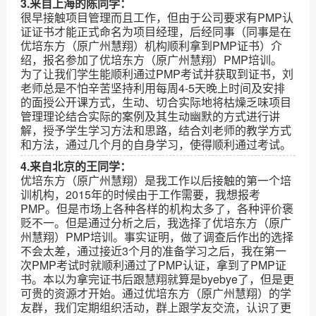
3.来自上海的陈同学：
很早接触项目管理而且工作，但由于公司要求有PMP认
证证书才能正式命名为项目经理，后经同事（同事是在
优培东方（原广州慧翔）机构顺利拿到PMP证书）介
绍，报名参加了优培东方（原广州慧翔）PMP培训。
为了让我们学生能顺利通过PMP考试并获取到证书，刘
老师总是不怕辛苦坚持利用每周4-5天晚上时间及安排
的面授公开课方式，生动、切合实际地将枯燥乏味项目
管理理论结合实际的案例及其生动幽默的方式进行讲
解，授予学生学习方法和思路，结合刘老师的教学方式
和方法，通过几个月的自身学习，使得顺利通过考试。
4.来自北京的王同学：
优培东方（原广州慧翔）是我工作以后接触的第一个培
训机构，2015年的时候由于工作需要，我想报考
PMP。但是市场上各种各样的机构太多了，各种评价褒
贬不一。但是通过分析之后，我选择了优培东方（原广
州慧翔）PMP培训。事实证明，做了调查后作出的选择
不会太差，通过接近3个月的准备学习之后，我在第一
次PMP考试时就顺利通过了PMP认证，拿到了PMP证
书。本以为拿完证书后跟慧翔就算是byebye了，但是更
可贵的资源才开始。通过优培东方（原广州慧翔）的学
友群，我们定期组织活动，群上跟学友交流，认识了更