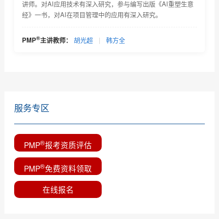
讲师。对AI应用技术有深入研究，参与编写出版《AI重塑生意
经》一书，对AI在项目管理中的应用有深入研究。
选择PMP网络教育该留意哪些信息？
PMP培训项目危机处理，你是如何做的？
®
PMP
主讲教师：
胡光超
|
韩方全
PMP证书应用场景及PMP认证适用范围和它对个人的作
用简...
服务专区
®
PMP
报考资质评估
®
PMP
免费资料领取
在线报名