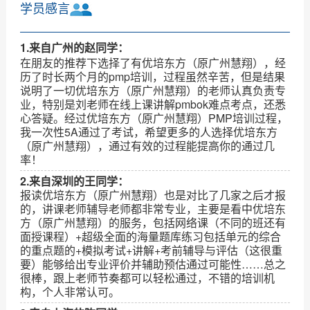
学员感言
1.来自广州的赵同学：
在朋友的推荐下选择了有优培东方（原广州慧翔），经
历了时长两个月的pmp培训，过程虽然辛苦，但是结果
说明了一切优培东方（原广州慧翔）的老师认真负责专
业，特别是刘老师在线上课讲解pmbok难点考点，还悉
心答疑。经过优培东方（原广州慧翔）PMP培训过程，
我一次性5A通过了考试，希望更多的人选择优培东方
（原广州慧翔），通过有效的过程能提高你的通过几
率！
2.来自深圳的王同学：
报读优培东方（原广州慧翔）也是对比了几家之后才报
的，讲课老师辅导老师都非常专业，主要是看中优培东
方（原广州慧翔）的服务，包括网络课（不同的班还有
面授课程）+超级全面的海量题库练习包括单元的综合
的重点题的+模拟考试+讲解+考前辅导与评估（这很重
要）能够给出专业评价并辅助预估通过可能性……总之
很棒，跟上老师节奏都可以轻松通过，不错的培训机
构，个人非常认可。