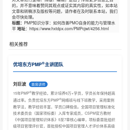
的，并不意味着赞同其观点或证实其内容的真实性，如本站
文章和转稿涉及版权等问题，请作者在及时联系本站，我们
会尽快处理。
标题：
PMP知识分享：如何改善PMO自身的能力与管理水
平
地址
：https://www.hxtdpx.com/PMPcjwt/4256.html
相关推荐
PMP证书对个人和企业有什么作用
®
优培东方PMP
主讲团队
PMP认证基本常识了解
®
PMP
报考条件及相关要求
刘巨波
首席讲师
®
PMP考试技巧及注意事项
15年PMP
教学经验，累计培养6万+学员，学员长年保持超高
®
通过率。负责优培东方PMP
网络班与线下班教学，采用案例
®
PMP
考试未通过怎么办？
教学法，教学经验丰富，学员口碑极佳。全国项目管理标准化
技术委员会（国家项标委）入库专家成员，CSPM官方教材
为什么PMP网络教育受欢迎
《中国项目管理知识体系》5至7章核心编审，项标委首批组织
级项目管理评价官，首批授权中国项目管理人才评价体系高级
PMP网络教育的优势有哪些