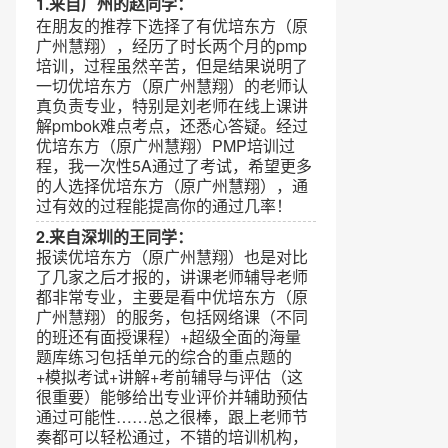
1.来自广州的赵同学：
在朋友的推荐下选择了有优培东方（原
广州慧翔），经历了时长两个月的pmp
培训，过程虽然辛苦，但是结果说明了
一切优培东方（原广州慧翔）的老师认
真负责专业，特别是刘老师在线上课讲
解pmbok难点考点，还悉心答疑。经过
优培东方（原广州慧翔）PMP培训过
程，我一次性5A通过了考试，希望更多
的人选择优培东方（原广州慧翔），通
过有效的过程能提高你的通过几率！
2.来自深圳的王同学：
报读优培东方（原广州慧翔）也是对比
了几家之后才报的，讲课老师辅导老师
都非常专业，主要是看中优培东方（原
广州慧翔）的服务，包括网络课（不同
的班还有面授课程）+超级全面的海量
题库练习包括单元的综合的重点题的
+模拟考试+讲解+考前辅导与评估（这
很重要）能够给出专业评价并辅助预估
通过可能性……总之很棒，跟上老师节
奏都可以轻松通过，不错的培训机构，