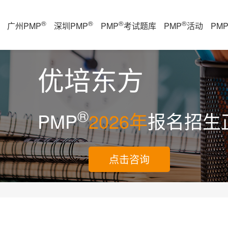
®
®
®
®
广州PMP
深圳PMP
PMP
考试题库
PMP
活动
PM
优培东方
®
PMP
2026年
报名招生
点击咨询