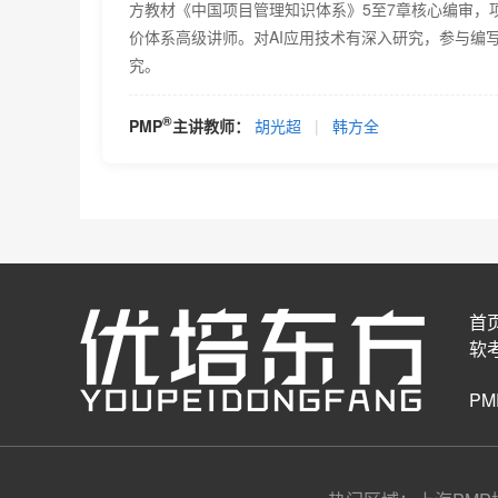
方教材《中国项目管理知识体系》5至7章核心编审，
价体系高级讲师。对AI应用技术有深入研究，参与编写
究。
®
PMP
主讲教师：
胡光超
|
韩方全
首
软
P