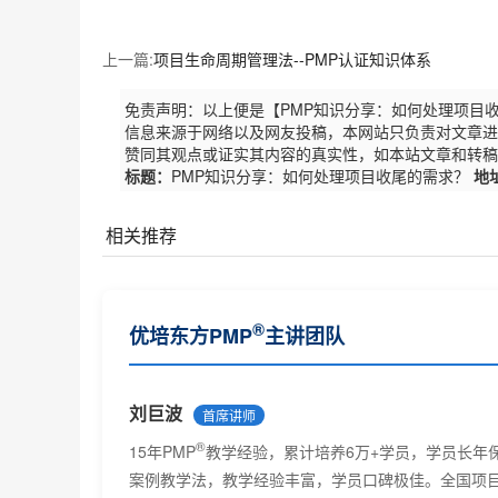
上一篇:
项目生命周期管理法--PMP认证知识体系
免责声明：以上便是【PMP知识分享：如何处理项目
信息来源于网络以及网友投稿，本网站只负责对文章进
赞同其观点或证实其内容的真实性，如本站文章和转稿
标题：
PMP知识分享：如何处理项目收尾的需求？
地
相关推荐
PMP证书对个人和企业有什么作用
®
优培东方PMP
主讲团队
®
PMP
报考条件及相关要求
®
PMP
考试未通过怎么办？
刘巨波
首席讲师
PMP网络教育的优势有哪些
®
15年PMP
教学经验，累计培养6万+学员，学员长年
PMP培训项目危机处理，你是如何做的？
案例教学法，教学经验丰富，学员口碑极佳。全国项目