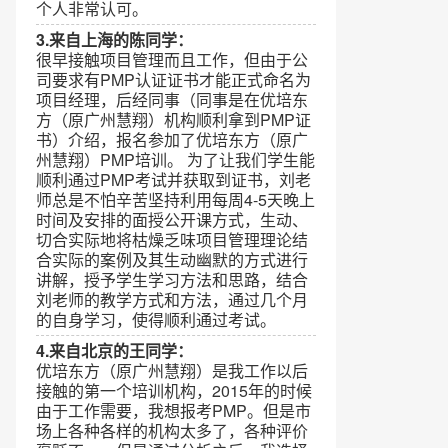
个人非常认可。
3.来自上海的陈同学：
很早接触项目管理而且工作，但由于公
司要求有PMP认证证书才能正式命名为
项目经理，后经同事（同事是在优培东
方（原广州慧翔）机构顺利拿到PMP证
书）介绍，报名参加了优培东方（原广
州慧翔）PMP培训。 为了让我们学生能
顺利通过PMP考试并获取到证书，刘老
师总是不怕辛苦坚持利用每周4-5天晚上
时间及安排的面授公开课方式，生动、
切合实际地将枯燥乏味项目管理理论结
合实际的案例及其生动幽默的方式进行
讲解，授予学生学习方法和思路，结合
刘老师的教学方式和方法，通过几个月
的自身学习，使得顺利通过考试。
4.来自北京的王同学：
优培东方（原广州慧翔）是我工作以后
接触的第一个培训机构，2015年的时候
由于工作需要，我想报考PMP。但是市
场上各种各样的机构太多了，各种评价