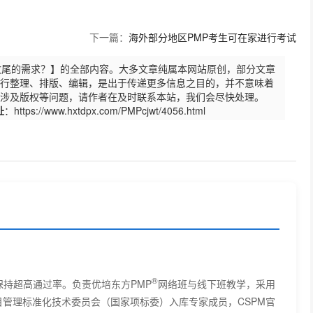
下一篇：
海外部分地区PMP考生可在家进行考试
收尾的需求？】的全部内容。大多文章纯属本网站原创，部分文章
行整理、排版、编辑，是出于传递更多信息之目的，并不意味着
涉及版权等问题，请作者在及时联系本站，我们会尽快处理。
址
：https://www.hxtdpx.com/PMPcjwt/4056.html
PMP认证基本常识了解
PMP考试技巧及注意事项
为什么PMP网络教育受欢迎
选择PMP网络教育该留意哪些信息？
®
保持超高通过率。负责优培东方PMP
网络班与线下班教学，采用
PMP证书应用场景及PMP认证适用范围和它对个人的作用
管理标准化技术委员会（国家项标委）入库专家成员，CSPM官
简...