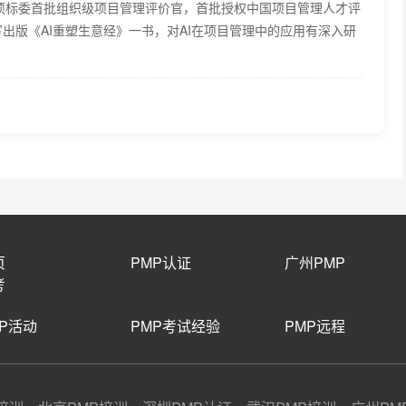
项标委首批组织级项目管理评价官，首批授权中国项目管理人才评
出版《AI重塑生意经》一书，对AI在项目管理中的应用有深入研
页
PMP认证
广州PMP
考
MP活动
PMP考试经验
PMP远程