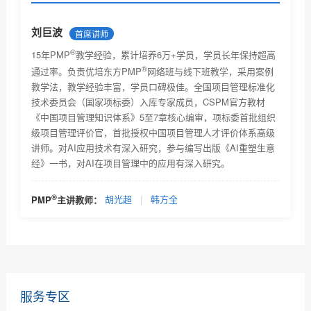
®
PMP
报考条件及相关要求
刘巨波
首席讲师
®
PMP考试技巧及注意事项
15年PMP
教学经验，累计培养6万+学员，学员长年保持超高
®
通过率。负责优培东方PMP
网络班与线下班教学，采用案例
®
PMP
考试未通过怎么办？
教学法，教学经验丰富，学员口碑极佳。全国项目管理标准化
技术委员会（国家项标委）入库专家成员，CSPM官方教材
为什么PMP网络教育受欢迎
《中国项目管理知识体系》5至7章核心编审，项标委首批组织
级项目管理评价官，首批授权中国项目管理人才评价体系高级
PMP网络教育的优势有哪些
讲师。对AI应用技术有深入研究，参与编写出版《AI重塑生意
经》一书，对AI在项目管理中的应用有深入研究。
选择PMP网络教育该留意哪些信息？
PMP培训项目危机处理，你是如何做的？
®
PMP
主讲教师：
胡光超
|
韩方全
PMP证书应用场景及PMP认证适用范围和它对个人的作
用简...
服务专区