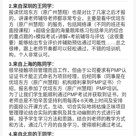
2.来自深圳的王同学：
报读优培东方（原广州慧翔）也是对比了几家之后才报
的，讲课老师辅导老师都非常专业，主要是看中优培东
方（原广州慧翔）的服务，包括网络课（不同的班还有
面授课程）+超级全面的海量题库练习包括单元的综合
的重点题的+模拟考试+讲解+考前辅导与评估（这很重
要）能够给出专业评价并辅助预估通过可能性……总之
很棒，跟上老师节奏都可以轻松通过，不错的培训机
构，个人非常认可。
3.来自上海的陈同学：
很早接触项目管理而且工作，但由于公司要求有PMP认
证证书才能正式命名为项目经理，后经同事（同事是在
优培东方（原广州慧翔）机构顺利拿到PMP证书）介
绍，报名参加了优培东方（原广州慧翔）PMP培训。
为了让我们学生能顺利通过PMP考试并获取到证书，刘
老师总是不怕辛苦坚持利用每周4-5天晚上时间及安排
的面授公开课方式，生动、切合实际地将枯燥乏味项目
管理理论结合实际的案例及其生动幽默的方式进行讲
解，授予学生学习方法和思路，结合刘老师的教学方式
和方法，通过几个月的自身学习，使得顺利通过考试。
4.来自北京的王同学：