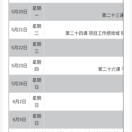
星期
5月20日
一
第二十三课 项
星期
5月21日
二
第二十四课 项目工作绩效域 知
星期
5月22日
三
第
星期
5月23日
四
第二十六课 不
星期
5月26日
日
星期
6月2日
日
星期
6月9日
日