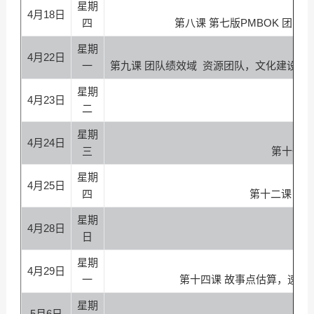
星期
4月18日
四
第八课 第七版PMBOK 团
星期
4月22日
一
第九课 团队绩效域 资源团队，文化建设
星期
4月23日
二
星期
4月24日
三
第十一课
星期
4月25日
四
第十二课 三
星期
4月28日
日
星期
4月29日
一
第十四课 故事点估算，速度
星期
5月6日