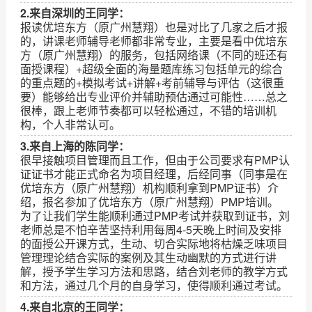
2.来自深圳的王同学：
报读优培东方（原广州慧翔）也是对比了几家之后才报
的，讲课老师辅导老师都非常专业，主要是看中优培东
方（原广州慧翔）的服务，包括网络课（不同的班还有
面授课程）+超级全面的海量题库练习包括单元的综合
的重点题的+模拟考试+讲解+考前辅导与评估（这很重
要）能够给出专业评价并辅助预估通过可能性……总之
很棒，跟上老师节奏都可以轻松通过，不错的培训机
构，个人非常认可。
3.来自上海的陈同学：
很早接触项目管理而且工作，但由于公司要求有PMP认
证证书才能正式命名为项目经理，后经同事（同事是在
优培东方（原广州慧翔）机构顺利拿到PMP证书）介
绍，报名参加了优培东方（原广州慧翔）PMP培训。
为了让我们学生能顺利通过PMP考试并获取到证书，刘
老师总是不怕辛苦坚持利用每周4-5天晚上时间及安排
的面授公开课方式，生动、切合实际地将枯燥乏味项目
管理理论结合实际的案例及其生动幽默的方式进行讲
解，授予学生学习方法和思路，结合刘老师的教学方式
和方法，通过几个月的自身学习，使得顺利通过考试。
4.来自北京的王同学：