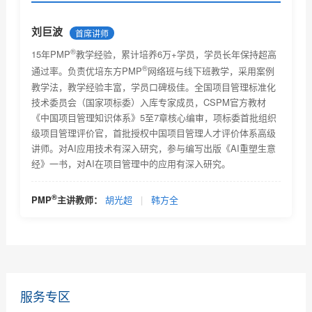
排
2018年广州慧翔（优培东方）PMP1月深圳班价格及安
刘巨波
首席讲师
排
®
2018年优培东方（原广州慧翔）深圳PMP培训4月班
15年PMP
教学经验，累计培养6万+学员，学员长年保持超高
®
通过率。负责优培东方PMP
网络班与线下班教学，采用案例
优培东方广州2018年PMP培训4月班
教学法，教学经验丰富，学员口碑极佳。全国项目管理标准化
技术委员会（国家项标委）入库专家成员，CSPM官方教材
优培东方（原广州慧翔）广州PMP7月班开课信息
《中国项目管理知识体系》5至7章核心编审，项标委首批组织
级项目管理评价官，首批授权中国项目管理人才评价体系高级
2018年优培深圳PMP7月班课程信息（优培东方）
讲师。对AI应用技术有深入研究，参与编写出版《AI重塑生意
经》一书，对AI在项目管理中的应用有深入研究。
优培PMP广州2018年12月班开课信息
2018年优培深圳PMP12月班课程信息
®
PMP
主讲教师：
胡光超
|
韩方全
®
优培广州PMP
培训2019年1月班
服务专区