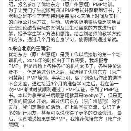
绍，报名参加了优培东方（原广州慧翔）PMP培训。
为了让我们学生能顺利通过PMP考试并获取到证书，刘
老师总是不怕辛苦坚持利用每周4-5天晚上时间及安排
的面授公开课方式，生动、切合实际地将枯燥乏味项目
管理理论结合实际的案例及其生动幽默的方式进行讲
解，授予学生学习方法和思路，结合刘老师的教学方式
和方法，通过几个月的自身学习，使得顺利通过考试。
4.来自北京的王同学：
优培东方（原广州慧翔）是我工作以后接触的第一个培
训机构，2015年的时候由于工作需要，我想报考
PMP。但是市场上各种各样的机构太多了，各种评价褒
贬不一。但是通过分析之后，我选择了优培东方（原广
州慧翔）PMP培训。事实证明，做了调查后作出的选择
不会太差，通过接近3个月的准备学习之后，我在第一
次PMP考试时就顺利通过了PMP认证，拿到了PMP证
书。本以为拿完证书后跟慧翔就算是byebye了，但是更
可贵的资源才开始。通过优培东方（原广州慧翔）的学
友群，我们定期组织活动，群上跟学友交流，认识了更
多的同行朋友，甚至可以说获得了更多的资源资讯。 最
后，认真地说如果想学PMP，我推荐优培东方（原广州
慧翔）。