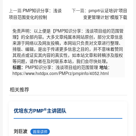
上一篇:
PMP知识分享：浅谈
下一篇：
pmp®认证培训“项目
项目范围变化的控制
变更管理计划”模版下载
免责声明：以上便是【PMP知识分享：浅谈项目组的范围管
理】的全部内容。大多文章纯属本网站原创，部分文章信息
来源于网络以及网友投稿，本网站只负责对文章进行整理、
排版、编辑，是出于传递更多信息之目的，并不意味着赞同
其观点或证实其内容的真实性，如本站文章和转稿涉及版权
等问题，请作者在及时联系本站，我们会尽快处理。
标题：
PMP知识分享：浅谈项目组的范围管理
地址
：
https://www.hxtdpx.com/PMPrz/pmpinfo/4052.html
相关推荐
PMP认证是什么---项目管理专业人士资格认证，由美国
®
优培东方PMP
主讲团队
项目...
PMP证书考取流程及相关费用
PMP证书相关情况说明
刘巨波
首席讲师