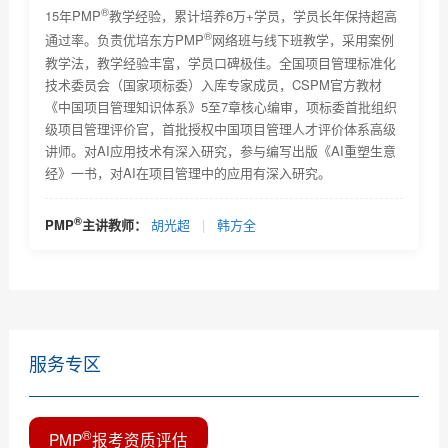
®
PMP认证报考条件是什么？
15年PMP
教学经验，累计培养6万+学员，学员长年保持超高
®
通过率。负责优培东方PMP
网络班与线下班教学，采用案例
PMP认证主要学习什么？是否对英语有很高的要求
教学法，教学经验丰富，学员口碑极佳。全国项目管理标准化
技术委员会（国家项标委）入库专家成员，CSPM官方教材
考取PMP证书后对个人今后工作能力有什么帮助吗？能
《中国项目管理知识体系》5至7章核心编审，项标委首批组织
带来...
级项目管理评价官，首批授权中国项目管理人才评价体系高级
PMP项目管理证书含金量有多少？可以挂靠么？
讲师。对AI应用技术有深入研究，参与编写出版《AI重塑生意
经》一书，对AI在项目管理中的应用有深入研究。
优培东方PMP考试时间及考试题型及考试注意事项介绍
PMP认证与软考高项哪个好考一些？哪个对工作有帮助
®
PMP
主讲教师：
胡光超
|
韩方全
PMP认证官方培训教材是什么？及培训教材主要包括得
内容...
服务专区
®
PMP
报考资质评估