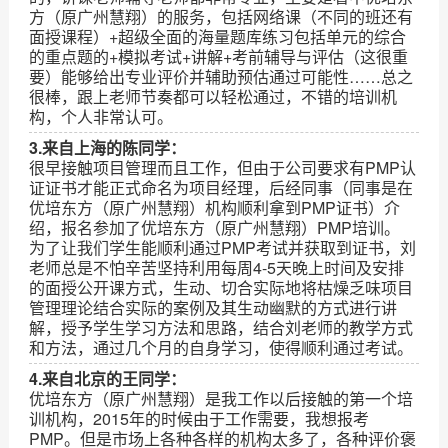
方（原广州慧翔）的服务，包括网络课（不同的班还有
面授课程）+超级全面的海量题库练习包括单元的综合
的重点题的+模拟考试+讲解+考前辅导与评估（这很重
要）能够给出专业评价并辅助预估通过可能性……总之
很棒，跟上老师节奏都可以轻松通过，不错的培训机
构，个人非常认可。
3.来自上海的陈同学：
很早接触项目管理而且工作，但由于公司要求有PMP认
证证书才能正式命名为项目经理，后经同事（同事是在
优培东方（原广州慧翔）机构顺利拿到PMP证书）介
绍，报名参加了优培东方（原广州慧翔）PMP培训。
为了让我们学生能顺利通过PMP考试并获取到证书，刘
老师总是不怕辛苦坚持利用每周4-5天晚上时间及安排
的面授公开课方式，生动、切合实际地将枯燥乏味项目
管理理论结合实际的案例及其生动幽默的方式进行讲
解，授予学生学习方法和思路，结合刘老师的教学方式
和方法，通过几个月的自身学习，使得顺利通过考试。
4.来自北京的王同学：
优培东方（原广州慧翔）是我工作以后接触的第一个培
训机构，2015年的时候由于工作需要，我想报考
PMP。但是市场上各种各样的机构太多了，各种评价褒