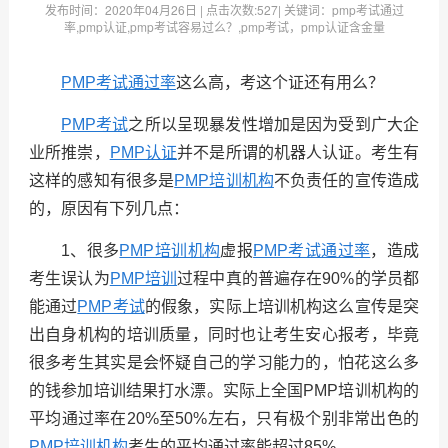
发布时间：
2020年04月26日
| 点击次数:
527| 关键词：pmp考试通过
率,pmp认证,pmp考试容易过么？,pmp考试，pmp认证含金量
PMP考试通过率
这么高，考这个证还有用么？
PMP考试
之所以呈现暴发性增加是因为受到广大企
业所推崇，
PMP认证
并不是所谓的机器人认证。考生有
这样的感知有很多是
PMP培训机构
不负责任的宣传造成
的，原因有下列几点：
1、很多
PMP培训机构
虚报
PMP考试通过率
，造成
考生误认为
PMP培训
过程中真的普遍存在90%的学员都
能通过
PMP考试
的假象，实际上培训机构这么宣传是突
出自身机构的培训质量，同时也让考生安心报考，毕竟
很多考生其实是会怀疑自己的学习能力的，怕花这么多
的钱参加培训结果打水漂。实际上全国PMP培训机构的
平均通过率在20%至50%左右，只有极个别非常出色的
PMP培训机构
考生的平均通过率能超过85%。