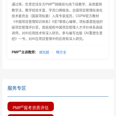
®
通过率。负责优培东方PMP
网络班与线下班教学，采用案例
PMP认证主要学习什么？是否对英语有很高的要求
教学法，教学经验丰富，学员口碑极佳。全国项目管理标准化
技术委员会（国家项标委）入库专家成员，CSPM官方教材
考取PMP证书后对个人今后工作能力有什么帮助吗？能
《中国项目管理知识体系》5至7章核心编审，项标委首批组织
带来...
级项目管理评价官，首批授权中国项目管理人才评价体系高级
PMP项目管理证书含金量有多少？可以挂靠么？
讲师。对AI应用技术有深入研究，参与编写出版《AI重塑生意
经》一书，对AI在项目管理中的应用有深入研究。
优培东方PMP考试时间及考试题型及考试注意事项介绍
PMP认证与软考高项哪个好考一些？哪个对工作有帮助
®
PMP
主讲教师：
胡光超
|
韩方全
PMP认证官方培训教材是什么？及培训教材主要包括得
内容...
服务专区
®
PMP
报考资质评估