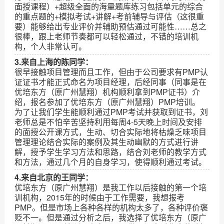
面授课程）+超级全面的海量题库练习包括单元的综合
的重点题的+模拟考试+讲解+考前辅导与评估（这很重
要）能够给出专业评价并辅助预估通过可能性……总之
很棒，跟上老师节奏都可以轻松通过，不错的培训机
构，个人非常认可。
3.来自上海的陈同学：
很早接触项目管理而且工作，但由于公司要求有PMP认
证证书才能正式命名为项目经理，后经同事（同事是在
优培东方（原广州慧翔）机构顺利拿到PMP证书）介
绍，报名参加了优培东方（原广州慧翔）PMP培训。
为了让我们学生能顺利通过PMP考试并获取到证书，刘
老师总是不怕辛苦坚持利用每周4-5天晚上时间及安排
的面授公开课方式，生动、切合实际地将枯燥乏味项目
管理理论结合实际的案例及其生动幽默的方式进行讲
解，授予学生学习方法和思路，结合刘老师的教学方式
和方法，通过几个月的自身学习，使得顺利通过考试。
4.来自北京的王同学：
优培东方（原广州慧翔）是我工作以后接触的第一个培
训机构，2015年的时候由于工作需要，我想报考
PMP。但是市场上各种各样的机构太多了，各种评价褒
贬不一。但是通过分析之后，我选择了优培东方（原广