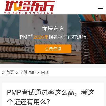
优培东方
®
PMP
2026年
报名招生正在进行
点击咨询
首页
>
了解PMP
>
内容
PMP考试通过率这么高，考这
个证还有用么？