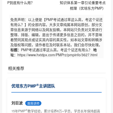
P到底有什么用？
知识体系第一章引论重要考点
梳理（优培东方PMP）
免责声明：以上便是【PMP考试通过率这么高，考这个证还
有用么？】的全部内容。大多文章纯属本网站原创，部分文
章信息来源于网络以及网友投稿，本网站只负责对文章进行
整理、排版、编辑，是出于传递更多信息之目的，并不意味
着赞同其观点或证实其内容的真实性，如本站文章和转稿涉
及版权等问题，请作者在及时联系本站，我们会尽快处理。
标题：
PMP考试通过率这么高，考这个证还有用么？
地
址
：https://www.hxtdpx.com/PMPrz/pmpinfo/3627.html
相关推荐
PMP认证是什么---项目管理专业人士资格认证，由美国
®
优培东方PMP
主讲团队
项目...
PMP证书考取流程及相关费用
PMP证书相关情况说明
刘巨波
首席讲师
®
PMP认证报考条件是什么？
15年PMP
教学经验，累计培养6万+学员，学员长年保持超高