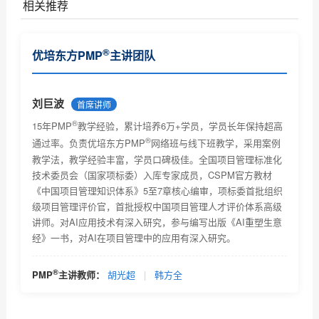
相关推荐
PMP认证是什么---项目管理专业人士资格认证，由美国
®
优培东方PMP
主讲团队
项目...
PMP证书考取流程及相关费用
PMP证书相关情况说明
刘巨波
首席讲师
®
PMP认证报考条件是什么？
15年PMP
教学经验，累计培养6万+学员，学员长年保持超高
®
通过率。负责优培东方PMP
网络班与线下班教学，采用案例
PMP认证主要学习什么？是否对英语有很高的要求
教学法，教学经验丰富，学员口碑极佳。全国项目管理标准化
技术委员会（国家项标委）入库专家成员，CSPM官方教材
考取PMP证书后对个人今后工作能力有什么帮助吗？能
《中国项目管理知识体系》5至7章核心编审，项标委首批组织
带来...
级项目管理评价官，首批授权中国项目管理人才评价体系高级
PMP项目管理证书含金量有多少？可以挂靠么？
讲师。对AI应用技术有深入研究，参与编写出版《AI重塑生意
经》一书，对AI在项目管理中的应用有深入研究。
优培东方PMP考试时间及考试题型及考试注意事项介绍
PMP认证与软考高项哪个好考一些？哪个对工作有帮助
®
PMP
主讲教师：
胡光超
|
韩方全
PMP认证官方培训教材是什么？及培训教材主要包括得
内容...