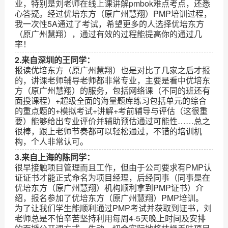
业，特别是刘老师在线上课讲解pmbok难点考点，还悉
心答疑。经过优培东方（原广州慧翔）PMP培训过程，
我一次性5A通过了考试，希望更多的人选择优培东方
（原广州慧翔），通过有效的过程能提高你的通过几
率！
2.来自深圳的王同学：
报读优培东方（原广州慧翔）也是对比了几家之后才报
的，讲课老师辅导老师都非常专业，主要是看中优培东
方（原广州慧翔）的服务，包括网络课（不同的班还有
面授课程）+超级全面的海量题库练习包括单元的综合
的重点题的+模拟考试+讲解+考前辅导与评估（这很重
要）能够给出专业评价并辅助预估通过可能性……总之
很棒，跟上老师节奏都可以轻松通过，不错的培训机
构，个人非常认可。
3.来自上海的陈同学：
很早接触项目管理而且工作，但由于公司要求有PMP认
证证书才能正式命名为项目经理，后经同事（同事是在
优培东方（原广州慧翔）机构顺利拿到PMP证书）介
绍，报名参加了优培东方（原广州慧翔）PMP培训。
为了让我们学生能顺利通过PMP考试并获取到证书，刘
老师总是不怕辛苦坚持利用每周4-5天晚上时间及安排