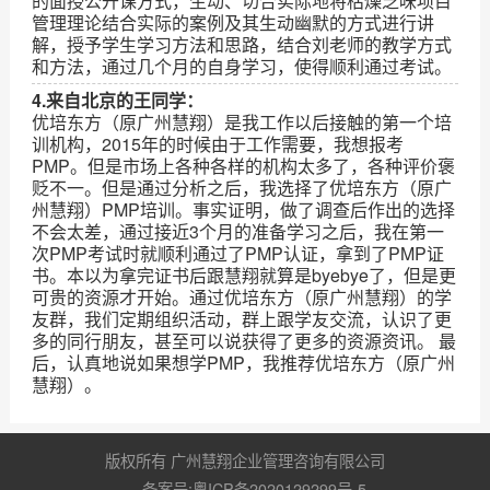
的面授公开课方式，生动、切合实际地将枯燥乏味项目
管理理论结合实际的案例及其生动幽默的方式进行讲
解，授予学生学习方法和思路，结合刘老师的教学方式
和方法，通过几个月的自身学习，使得顺利通过考试。
4.来自北京的王同学：
优培东方（原广州慧翔）是我工作以后接触的第一个培
训机构，2015年的时候由于工作需要，我想报考
PMP。但是市场上各种各样的机构太多了，各种评价褒
贬不一。但是通过分析之后，我选择了优培东方（原广
州慧翔）PMP培训。事实证明，做了调查后作出的选择
不会太差，通过接近3个月的准备学习之后，我在第一
次PMP考试时就顺利通过了PMP认证，拿到了PMP证
书。本以为拿完证书后跟慧翔就算是byebye了，但是更
可贵的资源才开始。通过优培东方（原广州慧翔）的学
友群，我们定期组织活动，群上跟学友交流，认识了更
多的同行朋友，甚至可以说获得了更多的资源资讯。 最
后，认真地说如果想学PMP，我推荐优培东方（原广州
慧翔）。
版权所有 广州慧翔企业管理咨询有限公司
备案号:粤ICP备2020129299号-5