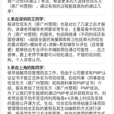
我一次性5A通过了考试，希望更多的人选择优培东方
（原广州慧翔），通过有效的过程能提高你的通过几
率！
2.来自深圳的王同学：
报读优培东方（原广州慧翔）也是对比了几家之后才报
的，讲课老师辅导老师都非常专业，主要是看中优培东
方（原广州慧翔）的服务，包括网络课（不同的班还有
面授课程）+超级全面的海量题库练习包括单元的综合
的重点题的+模拟考试+讲解+考前辅导与评估（这很重
要）能够给出专业评价并辅助预估通过可能性……总之
很棒，跟上老师节奏都可以轻松通过，不错的培训机
构，个人非常认可。
3.来自上海的陈同学：
很早接触项目管理而且工作，但由于公司要求有PMP认
证证书才能正式命名为项目经理，后经同事（同事是在
优培东方（原广州慧翔）机构顺利拿到PMP证书）介
绍，报名参加了优培东方（原广州慧翔）PMP培训。
为了让我们学生能顺利通过PMP考试并获取到证书，刘
老师总是不怕辛苦坚持利用每周4-5天晚上时间及安排
的面授公开课方式，生动、切合实际地将枯燥乏味项目
管理理论结合实际的案例及其生动幽默的方式进行讲
解，授予学生学习方法和思路，结合刘老师的教学方式