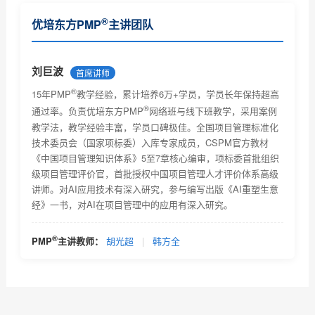
PMP认证是什么---项目管理专业人士资格认证，由美国
®
优培东方PMP
主讲团队
项目...
PMP证书考取流程及相关费用
PMP证书相关情况说明
刘巨波
首席讲师
®
PMP认证报考条件是什么？
15年PMP
教学经验，累计培养6万+学员，学员长年保持超高
®
通过率。负责优培东方PMP
网络班与线下班教学，采用案例
PMP认证主要学习什么？是否对英语有很高的要求
教学法，教学经验丰富，学员口碑极佳。全国项目管理标准化
技术委员会（国家项标委）入库专家成员，CSPM官方教材
考取PMP证书后对个人今后工作能力有什么帮助吗？能
《中国项目管理知识体系》5至7章核心编审，项标委首批组织
带来...
级项目管理评价官，首批授权中国项目管理人才评价体系高级
PMP项目管理证书含金量有多少？可以挂靠么？
讲师。对AI应用技术有深入研究，参与编写出版《AI重塑生意
经》一书，对AI在项目管理中的应用有深入研究。
优培东方PMP考试时间及考试题型及考试注意事项介绍
PMP认证与软考高项哪个好考一些？哪个对工作有帮助
®
PMP
主讲教师：
胡光超
|
韩方全
PMP认证官方培训教材是什么？及培训教材主要包括得
内容...