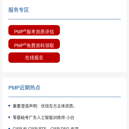
服务专区
®
PMP
报考资质评估
®
PMP
免费资料领取
在线报名
PMP近期热点
重要澄清声明：优培东方主体资质、
零基础考广东人工智能训练师 小白
CISP 和 CISP-PTE、CISP-DSG 专项