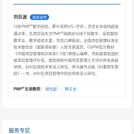
PMP证书考取流程及相关费用
PMP证书相关情况说明
刘巨波
首席讲师
®
PMP认证报考条件是什么？
15年PMP
教学经验，累计培养6万+学员，学员长年保持超高
®
通过率。负责优培东方PMP
网络班与线下班教学，采用案例
PMP认证主要学习什么？是否对英语有很高的要求
教学法，教学经验丰富，学员口碑极佳。全国项目管理标准化
技术委员会（国家项标委）入库专家成员，CSPM官方教材
考取PMP证书后对个人今后工作能力有什么帮助吗？能
《中国项目管理知识体系》5至7章核心编审，项标委首批组织
带来...
级项目管理评价官，首批授权中国项目管理人才评价体系高级
PMP项目管理证书含金量有多少？可以挂靠么？
讲师。对AI应用技术有深入研究，参与编写出版《AI重塑生意
经》一书，对AI在项目管理中的应用有深入研究。
优培东方PMP考试时间及考试题型及考试注意事项介绍
PMP认证与软考高项哪个好考一些？哪个对工作有帮助
®
PMP
主讲教师：
胡光超
|
韩方全
PMP认证官方培训教材是什么？及培训教材主要包括得
内容...
服务专区