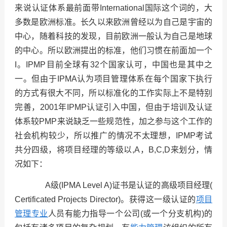
来说认证体系最前面带
International
国际这个词的，大
多数是欧洲标准。长久以来欧洲曾经以为自己是宇宙的
中心，随着科技的发现，目前欧洲一般认为自己是地球
的中心。所以欧洲提出的标准，他们习惯在前面加一个
I
。
IPMP
目前全球有
32
个国家认可，中国也是其中之
一。但由于
IPMA
认为项目管理体系在每个国家下执行
的方式有很大不同，所以标准化的工作实际上不是特别
完善，
2001
年
IPMP
认证引入中国，但由于培训及认证
体系较
PMP
来说缺乏一些规范性，加之参与这个工作的
社会机构较少，所以推广的情况不太理想，
IPMP
考试
共分四级，将项目经理的等级以
,A
，
B,C,D
来划分，情
况如下：
A
级
(IPMA Level A)
证书是认证的高级项目经理
(
Certificated Projects Director)
。获得这一级认证的
项目
管理专业
人员有能力指导一个公司
(
或一个分支机构
)
的