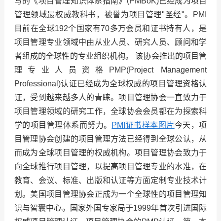
写的《项目管理知识体系指南》
(PMBoK)
已经成为项目
管理领域最权威教科书，被誉为项目管理
"
圣经
"
。
PMI
目前在全球
192
个国家有
70
多万会员和证书持有人，是
项目管理专业领域中由从业人员、研究人员、顾问和学
者组成的全球性的专业组织机构。
该协会推出的项目管
理专业人员资格
PMP(Project Management
Professional)
认证已经成为全球权威的项目管理资格认
证，受到越来越多人的青睐。项目管理协会一直致力于
项目管理领域的研究工作，全球协会会员都在为探索科
学的项目管理体系而努力。
PMI
证书样本图片
今天，项
目管理协会创建的项目管理方法已经得到全球公认，从
而成为全球项目管理的权威机构。项目管理协会致力于
向全球推行项目管理，以提高项目管理专业的水准，在
教育、会议、标准、出版和认证等方面定制专业技术计
划。美国项目管理协会正成为一个全球性的项目管理知
识与智囊中心。国家外国专家局于
1999
年首次引进国际