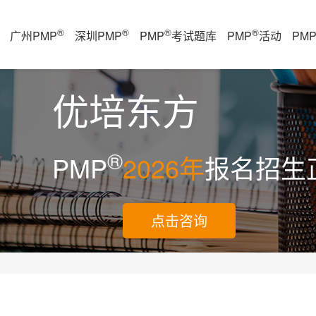
®
®
®
®
广州PMP
深圳PMP
PMP
考试题库
PMP
活动
PM
优培东方
®
PMP
2026年
报名招生
点击咨询