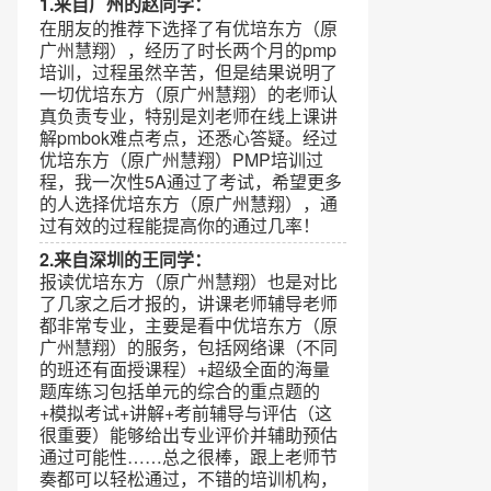
1.来自广州的赵同学：
在朋友的推荐下选择了有优培东方（原
广州慧翔），经历了时长两个月的pmp
培训，过程虽然辛苦，但是结果说明了
一切优培东方（原广州慧翔）的老师认
真负责专业，特别是刘老师在线上课讲
解pmbok难点考点，还悉心答疑。经过
优培东方（原广州慧翔）PMP培训过
程，我一次性5A通过了考试，希望更多
的人选择优培东方（原广州慧翔），通
过有效的过程能提高你的通过几率！
2.来自深圳的王同学：
报读优培东方（原广州慧翔）也是对比
了几家之后才报的，讲课老师辅导老师
都非常专业，主要是看中优培东方（原
广州慧翔）的服务，包括网络课（不同
的班还有面授课程）+超级全面的海量
题库练习包括单元的综合的重点题的
+模拟考试+讲解+考前辅导与评估（这
很重要）能够给出专业评价并辅助预估
通过可能性……总之很棒，跟上老师节
奏都可以轻松通过，不错的培训机构，