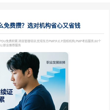
U怎么免费攒？选对机构省心又省钱
,PDU免费积累,项目管理培训,优培东方PMP,R.E.P.授权机构,PMP考后服务,60个
DU,职业推荐服务