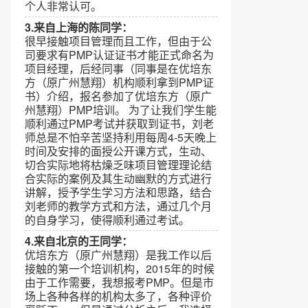
个人非常认可。
3.来自上海的陈同学：
很早接触项目管理而且工作，但由于公
司要求有PMP认证证书才能正式命名为
项目经理，后经同事（同事是在优培东
方（原广州慧翔）机构顺利拿到PMP证
书）介绍，报名参加了优培东方（原广
州慧翔）PMP培训。 为了让我们学生能
顺利通过PMP考试并获取到证书，刘老
师总是不怕辛苦坚持利用每周4-5天晚上
时间及安排的面授公开课方式，生动、
切合实际地将枯燥乏味项目管理理论结
合实际的案例及其生动幽默的方式进行
讲解，授予学生学习方法和思路，结合
刘老师的教学方式和方法，通过几个月
的自身学习，使得顺利通过考试。
4.来自北京的王同学：
优培东方（原广州慧翔）是我工作以后
接触的第一个培训机构，2015年的时候
由于工作需要，我想报考PMP。但是市
场上各种各样的机构太多了，各种评价