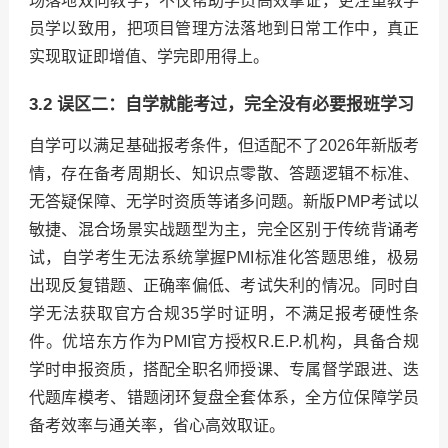
场落地双向教学，不仅帮助学员高效拿证，更注重教学
员学以致用，把项目管理方法落地到日常工作中，真正
实现取证即增值、学完即用得上。
3.2 误区二：自学就能考过，完全没有必要报班学习
自学可以满足基础报考条件，但适配不了2026年新版考
情，存在备考周期长、知识点零散、答题逻辑不标准、
无答疑保障、无学时资质等诸多问题。新版PMP考试以
敏捷、混合场景实战题型为主，完全区别于传统背诵考
试，自学考生无法系统掌握PMI标准化答题思维，极易
出现反复错题、正确率偏低、考试失利的情况。同时自
学无法获取官方合规35学时证明，不满足报考硬性条
件。优培东方作为PMI官方授权R.E.P.机构，具备合规
学时申报资质，搭配全职名师授课、专属督学跟进、迭
代题库模考、错题闭环复盘全套体系，全方位保障学员
备考效率与通关率，省心高效取证。