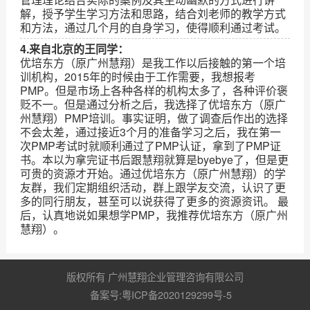
解，授予学生学习方法和思路，结合刘老师的教学方式
和方法，通过几个月的自身学习，使得顺利通过考试。
4.来自北京的王同学：
优培东方（原广州慧翔）是我工作以后接触的第一个培
训机构，2015年的时候由于工作需要，我想报考
PMP。但是市场上各种各样的机构太多了，各种评价褒
贬不一。但是通过分析之后，我选择了优培东方（原广
州慧翔）PMP培训。事实证明，做了调查后作出的选择
不会太差，通过接近3个月的准备学习之后，我在第一
次PMP考试时就顺利通过了PMP认证，拿到了PMP证
书。本以为拿完证书后跟慧翔就算是byebye了，但是更
可贵的资源才开始。通过优培东方（原广州慧翔）的学
友群，我们定期组织活动，群上跟学友交流，认识了更
多的同行朋友，甚至可以说获得了更多的资源资讯。 最
后，认真地说如果想学PMP，我推荐优培东方（原广州
慧翔）。
版权所有 广州慧翔企业管理咨询有限公司
备案号:粤ICP备2020129299号-5