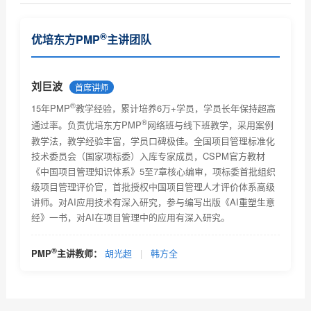
第六版PMP知识体系第七章项目成本管理重要考点梳理
®
优培东方PMP
主讲团队
PMP培训第八章质量控制重要考点梳理
关于推迟中国大陆地区2020年6月6日PMI认证考试的通
刘巨波
首席讲师
知
®
大陆考生赴香港参加PMP考试的一些出入境规定
15年PMP
教学经验，累计培养6万+学员，学员长年保持超高
®
通过率。负责优培东方PMP
网络班与线下班教学，采用案例
PMP认证培训第九章资料管理重点知识梳理
教学法，教学经验丰富，学员口碑极佳。全国项目管理标准化
技术委员会（国家项标委）入库专家成员，CSPM官方教材
PMP证书有用么？含金量到底怎么样？如何备考PMP？
《中国项目管理知识体系》5至7章核心编审，项标委首批组织
级项目管理评价官，首批授权中国项目管理人才评价体系高级
深圳这几年考PMP的人为什么越来越多了？
讲师。对AI应用技术有深入研究，参与编写出版《AI重塑生意
经》一书，对AI在项目管理中的应用有深入研究。
2020年PMP考试就快开始了，如何准备PMP考试
PMP认证培训第十章重点梳理
®
PMP
主讲教师：
胡光超
|
韩方全
研发管理和项目管理有哪些痛点？PMP认证体系能解决
什么...