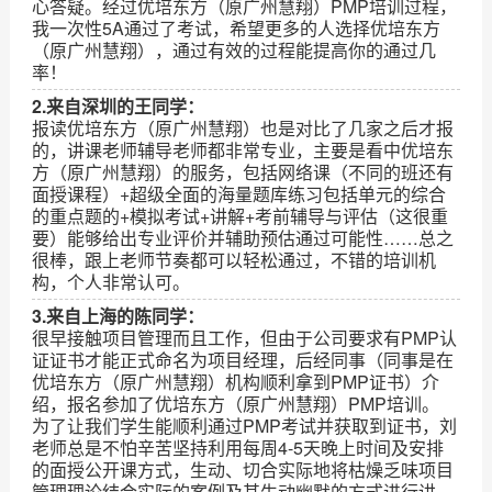
心答疑。经过优培东方（原广州慧翔）PMP培训过程，
我一次性5A通过了考试，希望更多的人选择优培东方
（原广州慧翔），通过有效的过程能提高你的通过几
率！
2.来自深圳的王同学：
报读优培东方（原广州慧翔）也是对比了几家之后才报
的，讲课老师辅导老师都非常专业，主要是看中优培东
方（原广州慧翔）的服务，包括网络课（不同的班还有
面授课程）+超级全面的海量题库练习包括单元的综合
的重点题的+模拟考试+讲解+考前辅导与评估（这很重
要）能够给出专业评价并辅助预估通过可能性……总之
很棒，跟上老师节奏都可以轻松通过，不错的培训机
构，个人非常认可。
3.来自上海的陈同学：
很早接触项目管理而且工作，但由于公司要求有PMP认
证证书才能正式命名为项目经理，后经同事（同事是在
优培东方（原广州慧翔）机构顺利拿到PMP证书）介
绍，报名参加了优培东方（原广州慧翔）PMP培训。
为了让我们学生能顺利通过PMP考试并获取到证书，刘
老师总是不怕辛苦坚持利用每周4-5天晚上时间及安排
的面授公开课方式，生动、切合实际地将枯燥乏味项目
管理理论结合实际的案例及其生动幽默的方式进行讲