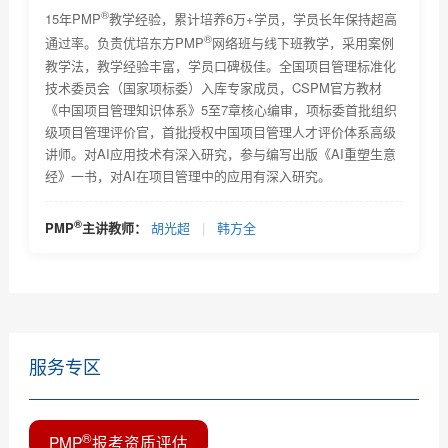
®
PMP考试技巧及注意事项
15年PMP
教学经验，累计培养6万+学员，学员长年保持超高
®
通过率。负责优培东方PMP
网络班与线下班教学，采用案例
®
PMP
考试未通过怎么办？
教学法，教学经验丰富，学员口碑极佳。全国项目管理标准化
技术委员会（国家项标委）入库专家成员，CSPM官方教材
为什么PMP网络教育受欢迎
《中国项目管理知识体系》5至7章核心编审，项标委首批组织
级项目管理评价官，首批授权中国项目管理人才评价体系高级
PMP网络教育的优势有哪些
讲师。对AI应用技术有深入研究，参与编写出版《AI重塑生意
经》一书，对AI在项目管理中的应用有深入研究。
选择PMP网络教育该留意哪些信息？
PMP培训项目危机处理，你是如何做的？
®
PMP
主讲教师：
胡光超
|
韩方全
PMP证书应用场景及PMP认证适用范围和它对个人的作
用简...
服务专区
®
PMP
报考资质评估