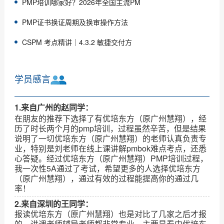
PMP培训哪家好？2026年全国主流PM
PMP证书换证周期及换审操作方法
CSPM 考点精讲｜4.3.2 敏捷交付方
学员感言
1.来自广州的赵同学：
在朋友的推荐下选择了有优培东方（原广州慧翔），经
历了时长两个月的pmp培训，过程虽然辛苦，但是结果
说明了一切优培东方（原广州慧翔）的老师认真负责专
业，特别是刘老师在线上课讲解pmbok难点考点，还悉
心答疑。经过优培东方（原广州慧翔）PMP培训过程，
我一次性5A通过了考试，希望更多的人选择优培东方
（原广州慧翔），通过有效的过程能提高你的通过几
率！
2.来自深圳的王同学：
报读优培东方（原广州慧翔）也是对比了几家之后才报
的，讲课老师辅导老师都非常专业，主要是看中优培东