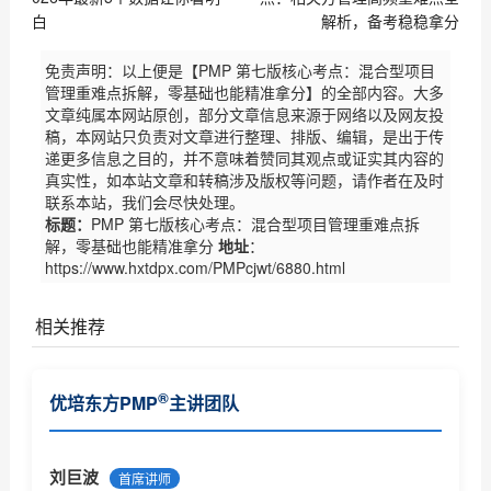
白
解析，备考稳稳拿分
免责声明：以上便是【PMP 第七版核心考点：混合型项目
管理重难点拆解，零基础也能精准拿分】的全部内容。大多
文章纯属本网站原创，部分文章信息来源于网络以及网友投
稿，本网站只负责对文章进行整理、排版、编辑，是出于传
递更多信息之目的，并不意味着赞同其观点或证实其内容的
真实性，如本站文章和转稿涉及版权等问题，请作者在及时
联系本站，我们会尽快处理。
标题：
PMP 第七版核心考点：混合型项目管理重难点拆
解，零基础也能精准拿分
地址
：
https://www.hxtdpx.com/PMPcjwt/6880.html
相关推荐
PMP证书对个人和企业有什么作用
®
优培东方PMP
主讲团队
PMP认证基本常识了解
®
PMP
报考条件及相关要求
刘巨波
首席讲师