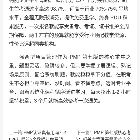
构能少走半年弯路。优培东方 15 年官方授权资质，新
生首考通过率高达 98.7%，远高于行业 70%-75% 平均
水平，全程无隐形消费，提供免费重学、终身 PDU 积
累服务，一次报名就能享受备考、考证、证书维护全周
期保障，两千左右的预算就能享受行业顶配教学资源，
性价比远超同类机构。
混合型项目管理作为 PMP 第七版的核心重中之
重，题型灵活、陷阱较多，但只要掌握底层逻辑、熟记
场景原则、配合系统刷题，就能稳稳拿下分值。在职考
生不必担心零基础、没时间、看不懂考点，选对专业平
台，跟着系统化课程循序渐进学习，每天挤出 1-2 小时
坚持积累，3 个月就能高效备考一次通关。
上一篇:
PMP认证真有用吗？2
下一篇：
PMP 第七版核心考
026年最新5个数据让你看明
点：相关方管理高频重难点全