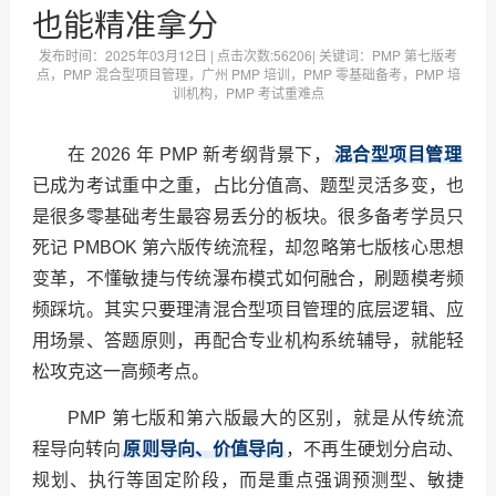
也能精准拿分
发布时间：
2025年03月12日
| 点击次数:
56206| 关键词：PMP 第七版考
点，PMP 混合型项目管理，广州 PMP 培训，PMP 零基础备考，PMP 培
训机构，PMP 考试重难点
在 2026 年 PMP 新考纲背景下，
混合型项目管理
已成为考试重中之重，占比分值高、题型灵活多变，也
是很多零基础考生最容易丢分的板块。很多备考学员只
死记 PMBOK 第六版传统流程，却忽略第七版核心思想
变革，不懂敏捷与传统瀑布模式如何融合，刷题模考频
频踩坑。其实只要理清混合型项目管理的底层逻辑、应
用场景、答题原则，再配合专业机构系统辅导，就能轻
松攻克这一高频考点。
PMP 第七版和第六版最大的区别，就是从传统流
程导向转向
原则导向、价值导向
，不再生硬划分启动、
规划、执行等固定阶段，而是重点强调预测型、敏捷