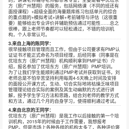
方（原广州慧翔）的服务，包括网络课（不同的班还有
面授课程）+超级全面的海量题库练习包括单元的综合
的重点题的+模拟考试+讲解+考前辅导与评估（这很重
要）能够给出专业评价并辅助预估通过可能性……总之
很棒，跟上老师节奏都可以轻松通过，不错的培训机
构，个人非常认可。
3.来自上海的陈同学：
很早接触项目管理而且工作，但由于公司要求有PMP认
证证书才能正式命名为项目经理，后经同事（同事是在
优培东方（原广州慧翔）机构顺利拿到PMP证书）介
绍，报名参加了优培东方（原广州慧翔）PMP培训。
为了让我们学生能顺利通过PMP考试并获取到证书，刘
老师总是不怕辛苦坚持利用每周4-5天晚上时间及安排
的面授公开课方式，生动、切合实际地将枯燥乏味项目
管理理论结合实际的案例及其生动幽默的方式进行讲
解，授予学生学习方法和思路，结合刘老师的教学方式
和方法，通过几个月的自身学习，使得顺利通过考试。
4.来自北京的王同学：
优培东方（原广州慧翔）是我工作以后接触的第一个培
训机构，2015年的时候由于工作需要，我想报考
PMP。但是市场上各种各样的机构太多了，各种评价褒