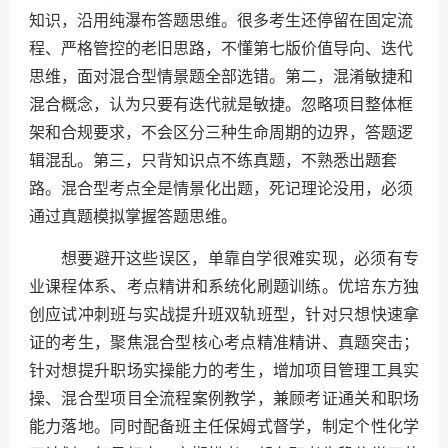
知识，沿用纯瀑布答题思维。很多考生还停留在固定流
程、严格管控的老旧思路，不懂第七版价值导向、迭代
思维，面对混合型情景题全部选错。第二，混淆敏捷和
混合概念，认为只要有迭代就是敏捷。忽略项目整体框
架和合规要求，不会区分三种生命周期的边界，答题逻
辑混乱。第三，只背知识点不练真题，不熟悉出题套
路。混合型考点全是情景化出题，死记理论没用，必须
通过真题模拟掌握答题思维。
想要避开这些误区，单靠自学很难实现，必须有专
业课程体系、考点精讲和系统化刷题训练。优培东方独
创应试冲刺班与实战提升班双轨班型，针对只想快速拿
证的考生，聚焦混合型核心考点精准精讲、真题突击；
针对想提升职场实操能力的考生，增加项目管理工具实
操、混合型项目全流程案例教学，兼顾考证通关和职场
能力落地。同时配备班主任保姆式督学，制定个性化学