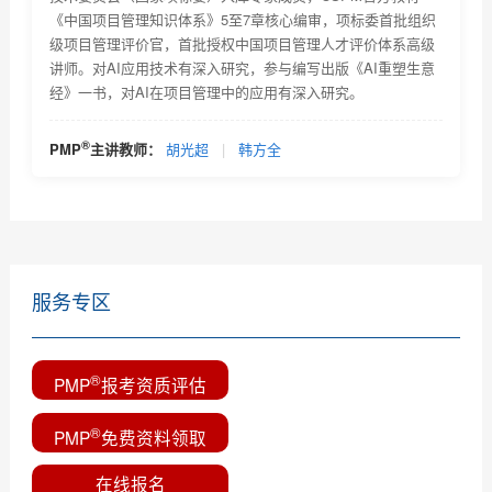
为什么PMP网络教育受欢迎
《中国项目管理知识体系》5至7章核心编审，项标委首批组织
级项目管理评价官，首批授权中国项目管理人才评价体系高级
PMP网络教育的优势有哪些
讲师。对AI应用技术有深入研究，参与编写出版《AI重塑生意
经》一书，对AI在项目管理中的应用有深入研究。
选择PMP网络教育该留意哪些信息？
PMP培训项目危机处理，你是如何做的？
®
PMP
主讲教师：
胡光超
|
韩方全
PMP证书应用场景及PMP认证适用范围和它对个人的作
用简...
服务专区
®
PMP
报考资质评估
®
PMP
免费资料领取
在线报名