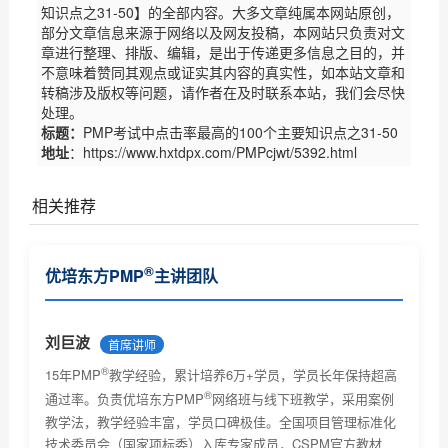
知识点之31-50】的全部内容。大多文章纯属本网站原创，
部分文章信息来源于网络以及网友投稿，本网站只负责对文
章进行整理、排版、编辑，是出于传递更多信息之目的，并
不意味着赞同其观点或证实其内容的真实性，如本站文章和
转稿涉及版权等问题，请作者在及时联系本站，我们会尽快
处理。
标题：
PMP考试中点击率最高的100个主要知识点之31-50
地址
：https://www.hxtdpx.com/PMPcjwt/5392.html
相关推荐
PMP证书对个人和企业有什么作用
®
优培东方PMP
主讲团队
PMP认证基本常识了解
®
PMP
报考条件及相关要求
刘巨波
首席讲师
®
PMP考试技巧及注意事项
15年PMP
教学经验，累计培养6万+学员，学员长年保持超高
®
通过率。负责优培东方PMP
网络班与线下班教学，采用案例
®
PMP
考试未通过怎么办？
教学法，教学经验丰富，学员口碑极佳。全国项目管理标准化
技术委员会（国家项标委）入库专家成员，CSPM官方教材