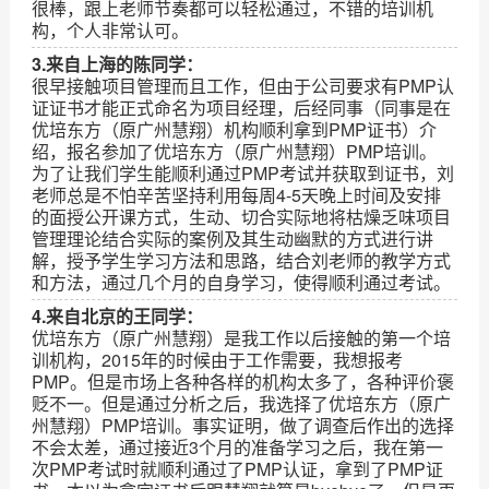
很棒，跟上老师节奏都可以轻松通过，不错的培训机
构，个人非常认可。
3.来自上海的陈同学：
很早接触项目管理而且工作，但由于公司要求有PMP认
证证书才能正式命名为项目经理，后经同事（同事是在
优培东方（原广州慧翔）机构顺利拿到PMP证书）介
绍，报名参加了优培东方（原广州慧翔）PMP培训。
为了让我们学生能顺利通过PMP考试并获取到证书，刘
老师总是不怕辛苦坚持利用每周4-5天晚上时间及安排
的面授公开课方式，生动、切合实际地将枯燥乏味项目
管理理论结合实际的案例及其生动幽默的方式进行讲
解，授予学生学习方法和思路，结合刘老师的教学方式
和方法，通过几个月的自身学习，使得顺利通过考试。
4.来自北京的王同学：
优培东方（原广州慧翔）是我工作以后接触的第一个培
训机构，2015年的时候由于工作需要，我想报考
PMP。但是市场上各种各样的机构太多了，各种评价褒
贬不一。但是通过分析之后，我选择了优培东方（原广
州慧翔）PMP培训。事实证明，做了调查后作出的选择
不会太差，通过接近3个月的准备学习之后，我在第一
次PMP考试时就顺利通过了PMP认证，拿到了PMP证