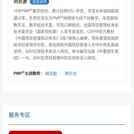
PMP
报考条件及相关要求
刘巨波
首席讲师
®
PMP考试技巧及注意事项
15年PMP
教学经验，累计培养6万+学员，学员长年保持超高
®
通过率。负责优培东方PMP
网络班与线下班教学，采用案例
®
PMP
考试未通过怎么办？
教学法，教学经验丰富，学员口碑极佳。全国项目管理标准化
技术委员会（国家项标委）入库专家成员，CSPM官方教材
为什么PMP网络教育受欢迎
《中国项目管理知识体系》5至7章核心编审，项标委首批组织
级项目管理评价官，首批授权中国项目管理人才评价体系高级
PMP网络教育的优势有哪些
讲师。对AI应用技术有深入研究，参与编写出版《AI重塑生意
经》一书，对AI在项目管理中的应用有深入研究。
选择PMP网络教育该留意哪些信息？
PMP培训项目危机处理，你是如何做的？
®
PMP
主讲教师：
胡光超
|
韩方全
PMP证书应用场景及PMP认证适用范围和它对个人的作
用简...
服务专区