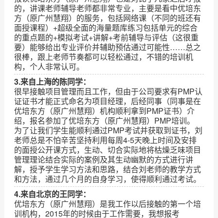
的，讲课老师辅导老师都非常专业，主要是看中优培东
方（原广州慧翔）的服务，包括网络课（不同的班还有
面授课程）+超级全面的海量题库练习包括单元的综合
的重点题的+模拟考试+讲解+考前辅导与评估（这很重
要）能够给出专业评价并辅助预估通过可能性……总之
很棒，跟上老师节奏都可以轻松通过，不错的培训机
构，个人非常认可。
3.来自上海的陈同学：
很早接触项目管理而且工作，但由于公司要求有PMP认
证证书才能正式命名为项目经理，后经同事（同事是在
优培东方（原广州慧翔）机构顺利拿到PMP证书）介
绍，报名参加了优培东方（原广州慧翔）PMP培训。
为了让我们学生能顺利通过PMP考试并获取到证书，刘
老师总是不怕辛苦坚持利用每周4-5天晚上时间及安排
的面授公开课方式，生动、切合实际地将枯燥乏味项目
管理理论结合实际的案例及其生动幽默的方式进行讲
解，授予学生学习方法和思路，结合刘老师的教学方式
和方法，通过几个月的自身学习，使得顺利通过考试。
4.来自北京的王同学：
优培东方（原广州慧翔）是我工作以后接触的第一个培
训机构，2015年的时候由于工作需要，我想报考