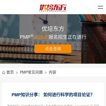
优培东方
®
PMP
2026年
报名招生正在进行
点击咨询
首页
>
PMP常见问题
>
内容
PMP知识分享： 如何进行科学的项目论证？
发布时间：
2020年08月06日
| 点击次数:
223| 关键词：pmp,pmp认证,深圳