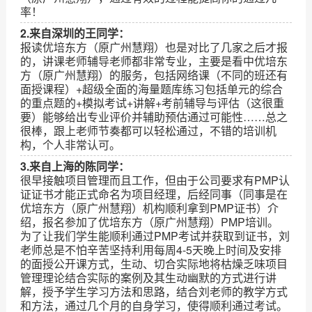
率！
2.来自深圳的王同学：
报读优培东方（原广州慧翔）也是对比了几家之后才报
的，讲课老师辅导老师都非常专业，主要是看中优培东
方（原广州慧翔）的服务，包括网络课（不同的班还有
面授课程）+超级全面的海量题库练习包括单元的综合
的重点题的+模拟考试+讲解+考前辅导与评估（这很重
要）能够给出专业评价并辅助预估通过可能性……总之
很棒，跟上老师节奏都可以轻松通过，不错的培训机
构，个人非常认可。
3.来自上海的陈同学：
很早接触项目管理而且工作，但由于公司要求有PMP认
证证书才能正式命名为项目经理，后经同事（同事是在
优培东方（原广州慧翔）机构顺利拿到PMP证书）介
绍，报名参加了优培东方（原广州慧翔）PMP培训。
为了让我们学生能顺利通过PMP考试并获取到证书，刘
老师总是不怕辛苦坚持利用每周4-5天晚上时间及安排
的面授公开课方式，生动、切合实际地将枯燥乏味项目
管理理论结合实际的案例及其生动幽默的方式进行讲
解，授予学生学习方法和思路，结合刘老师的教学方式
和方法，通过几个月的自身学习，使得顺利通过考试。