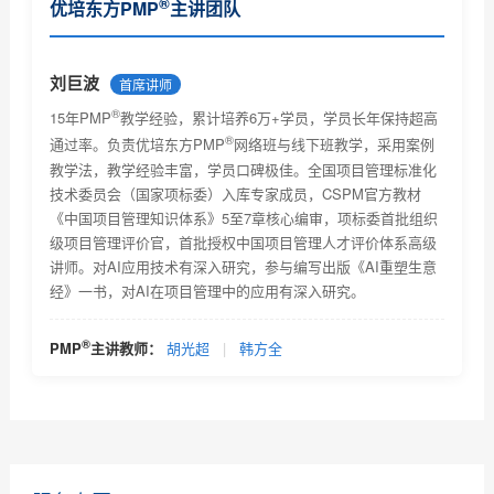
®
优培东方PMP
主讲团队
PMP认证基本常识了解
®
PMP
报考条件及相关要求
刘巨波
首席讲师
®
PMP考试技巧及注意事项
15年PMP
教学经验，累计培养6万+学员，学员长年保持超高
®
通过率。负责优培东方PMP
网络班与线下班教学，采用案例
®
PMP
考试未通过怎么办？
教学法，教学经验丰富，学员口碑极佳。全国项目管理标准化
技术委员会（国家项标委）入库专家成员，CSPM官方教材
为什么PMP网络教育受欢迎
《中国项目管理知识体系》5至7章核心编审，项标委首批组织
级项目管理评价官，首批授权中国项目管理人才评价体系高级
PMP网络教育的优势有哪些
讲师。对AI应用技术有深入研究，参与编写出版《AI重塑生意
经》一书，对AI在项目管理中的应用有深入研究。
选择PMP网络教育该留意哪些信息？
PMP培训项目危机处理，你是如何做的？
®
PMP
主讲教师：
胡光超
|
韩方全
PMP证书应用场景及PMP认证适用范围和它对个人的作
用简...