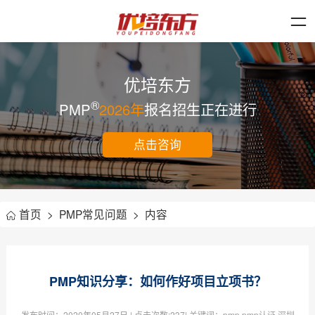
优培东方
®
PMP
2026年
报名招生正在进行
点击咨询
首页
>
PMP常见问题
>
内容
PMP知识分享：如何作好项目立项书？
发布时间：
2020年05月27日
| 点击次数:
237| 关键词：pmp,pmp认证,深圳