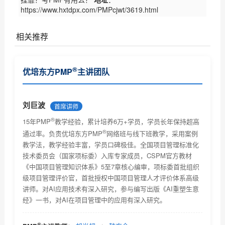
https://www.hxtdpx.com/PMPcjwt/3619.html
相关推荐
PMP证书对个人和企业有什么作用
®
优培东方PMP
主讲团队
PMP认证基本常识了解
®
PMP
报考条件及相关要求
刘巨波
首席讲师
®
PMP考试技巧及注意事项
15年PMP
教学经验，累计培养6万+学员，学员长年保持超高
®
通过率。负责优培东方PMP
网络班与线下班教学，采用案例
®
PMP
考试未通过怎么办？
教学法，教学经验丰富，学员口碑极佳。全国项目管理标准化
技术委员会（国家项标委）入库专家成员，CSPM官方教材
为什么PMP网络教育受欢迎
《中国项目管理知识体系》5至7章核心编审，项标委首批组织
级项目管理评价官，首批授权中国项目管理人才评价体系高级
PMP网络教育的优势有哪些
讲师。对AI应用技术有深入研究，参与编写出版《AI重塑生意
经》一书，对AI在项目管理中的应用有深入研究。
选择PMP网络教育该留意哪些信息？
PMP培训项目危机处理，你是如何做的？
®