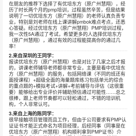
在朋友的推荐下选择了有优培东方（原广州慧翔），经
历了时长两个月的pmp培训，过程虽然辛苦，但是结果
说明了一切优培东方（原广州慧翔）的老师认真负责专
业，特别是刘老师在线上课讲解pmbok难点考点，还悉
心答疑。经过优培东方（原广州慧翔）PMP培训过程，
我一次性5A通过了考试，希望更多的人选择优培东方
（原广州慧翔），通过有效的过程能提高你的通过几
率！
2.来自深圳的王同学：
报读优培东方（原广州慧翔）也是对比了几家之后才报
的，讲课老师辅导老师都非常专业，主要是看中优培东
方（原广州慧翔）的服务，包括网络课（不同的班还有
面授课程）+超级全面的海量题库练习包括单元的综合
的重点题的+模拟考试+讲解+考前辅导与评估（这很重
要）能够给出专业评价并辅助预估通过可能性……总之
很棒，跟上老师节奏都可以轻松通过，不错的培训机
构，个人非常认可。
3.来自上海的陈同学：
很早接触项目管理而且工作，但由于公司要求有PMP认
证证书才能正式命名为项目经理，后经同事（同事是在
优培东方（原广州慧翔）机构顺利拿到PMP证书）介