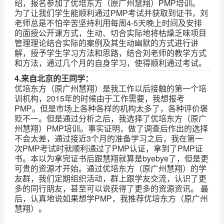
绍，报名参加了优培东方（原广州慧翔）PMP培训。
为了让我们学生能顺利通过PMP考试并获取到证书，刘
老师总是不怕辛苦坚持利用每周4-5天晚上时间及安排
的面授公开课方式，生动、切合实际地将枯燥乏味项目
管理理论结合实际的案例及其生动幽默的方式进行讲
解，授予学生学习方法和思路，结合刘老师的教学方式
和方法，通过几个月的自身学习，使得顺利通过考试。
4.来自北京的王同学：
优培东方（原广州慧翔）是我工作以后接触的第一个培
训机构，2015年的时候由于工作需要，我想报考
PMP。但是市场上各种各样的机构太多了，各种评价褒
贬不一。但是通过分析之后，我选择了优培东方（原广
州慧翔）PMP培训。事实证明，做了调查后作出的选择
不会太差，通过接近3个月的准备学习之后，我在第一
次PMP考试时就顺利通过了PMP认证，拿到了PMP证
书。本以为拿完证书后跟慧翔就算是byebye了，但是更
可贵的资源才开始。通过优培东方（原广州慧翔）的学
友群，我们定期组织活动，群上跟学友交流，认识了更
多的同行朋友，甚至可以说获得了更多的资源资讯。 最
后，认真地说如果想学PMP，我推荐优培东方（原广州
慧翔）。