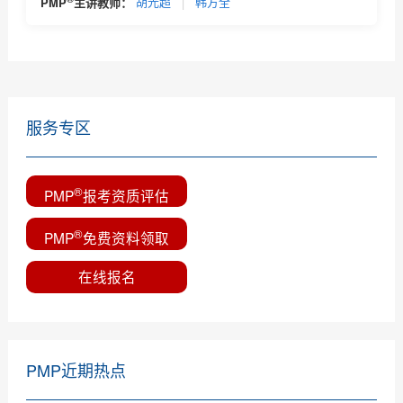
PMP
主讲教师：
胡光超
|
韩方全
PMP证书应用场景及PMP认证适用范围和它对个人的作
用简...
服务专区
®
PMP
报考资质评估
®
PMP
免费资料领取
在线报名
PMP近期热点