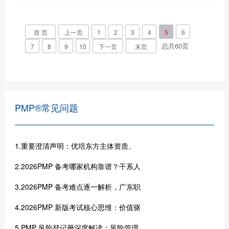
首 页
上一页
1
2
3
4
5
6
总共
60
页
7
8
9
10
下一页
末页
PMP®常见问题
1.重要澄清声明：优培东方主体资质、
2.2026PMP 备考哪家机构靠谱？干系人
3.2026PMP 备考难点逐一解析，广东职
4.2026PMP 新版考试核心思维：价值驱
5.PMP 风险登记册深度解读：风险管理