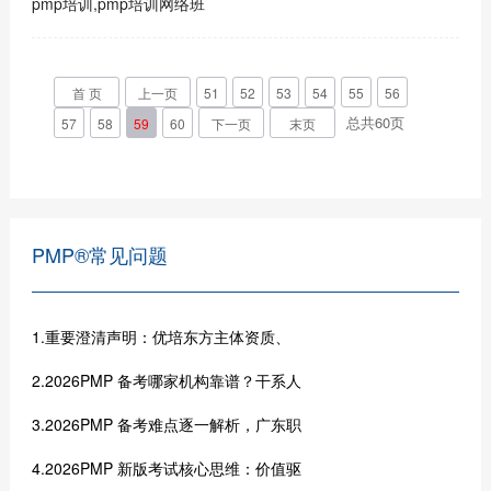
pmp培训,pmp培训网络班
首 页
上一页
51
52
53
54
55
56
总共
60
页
57
58
59
60
下一页
末页
PMP®常见问题
1.重要澄清声明：优培东方主体资质、
2.2026PMP 备考哪家机构靠谱？干系人
3.2026PMP 备考难点逐一解析，广东职
4.2026PMP 新版考试核心思维：价值驱